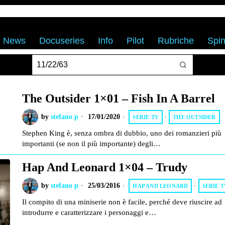
News
Docuseries
Info
Pilot
Rubriche
Spin
The Outsider 1×01 – Fish In A Barrel
by
stefano p
17/01/2020
SERIE TV
·
THE OUTSIDER
Stephen King è, senza ombra di dubbio, uno dei romanzieri più
importanti (se non il più importante) degli…
Hap And Leonard 1×04 – Trudy
by
stefano p
25/03/2016
HAP AND LEONARD
·
SERIE T
Il compito di una miniserie non è facile, perché deve riuscire ad
introdurre e caratterizzare i personaggi e…