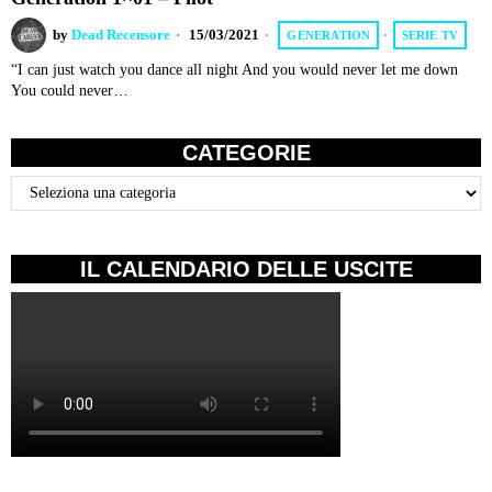
by
Dead Recensore
15/03/2021
GENERATION
·
SERIE TV
“I can just watch you dance all night And you would never let me down
You could never…
CATEGORIE
Categorie
IL CALENDARIO DELLE USCITE