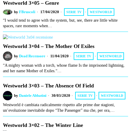
Westworld 3×05 – Genre
by
FBruscoli
17/04/2020
SERIE TV
·
WESTWORLD
“I would tend to agree with the system, but, see, there are little white
spaces, rare moments when…
Westworld 3×04 – The Mother Of Exiles
by
Dead Recensore
11/04/2020
SERIE TV
·
WESTWORLD
“A mighty woman with a torch, whose flame Is the imprisoned lightning,
and her name Mother of Exiles.“…
Westworld 3×03 – The Absence Of Field
by
Daniele Abbatini
30/03/2020
SERIE TV
·
WESTWORLD
Westworld è cambiata radicalmente rispetto alle prime due stagioni,
un’evoluzione inevitabile dopo “The Passenger” ma che, per ora,…
Westworld 3×02 – The Winter Line