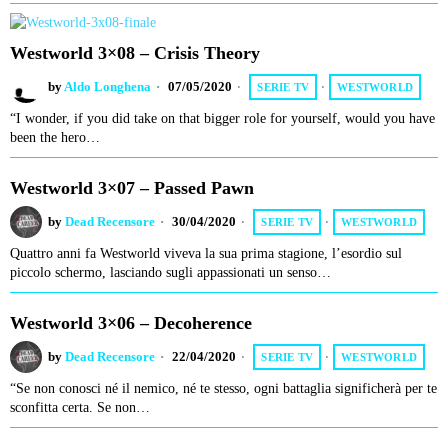
Westworld 3×08 – Crisis Theory
by
Aldo Longhena
07/05/2020
SERIE TV
·
WESTWORLD
“I wonder, if you did take on that bigger role for yourself, would you have
been the hero…
Westworld 3×07 – Passed Pawn
by
Dead Recensore
30/04/2020
SERIE TV
·
WESTWORLD
Quattro anni fa Westworld viveva la sua prima stagione, l’esordio sul
piccolo schermo, lasciando sugli appassionati un senso…
Westworld 3×06 – Decoherence
by
Dead Recensore
22/04/2020
SERIE TV
·
WESTWORLD
“Se non conosci né il nemico, né te stesso, ogni battaglia significherà per te
sconfitta certa. Se non…