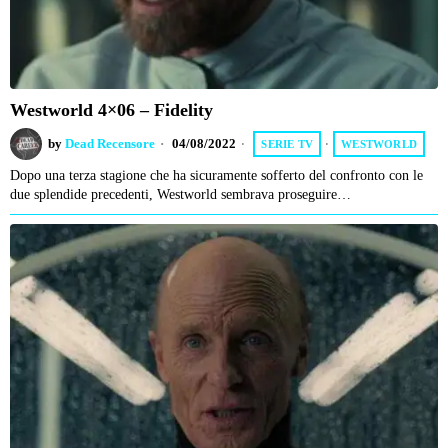
Westworld 4×06 – Fidelity
by
Dead Recensore
04/08/2022
SERIE TV
·
WESTWORLD
Dopo una terza stagione che ha sicuramente sofferto del confronto con le
due splendide precedenti, Westworld sembrava proseguire…