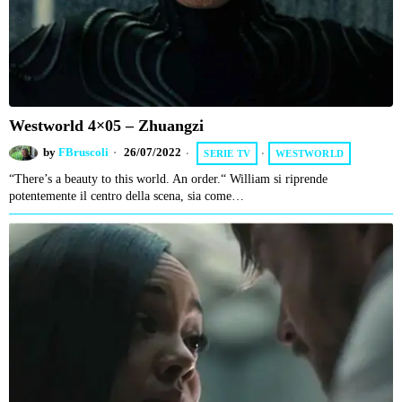
Westworld 4×05 – Zhuangzi
by
FBruscoli
26/07/2022
SERIE TV
·
WESTWORLD
“There’s a beauty to this world. An order.“ William si riprende
potentemente il centro della scena, sia come…