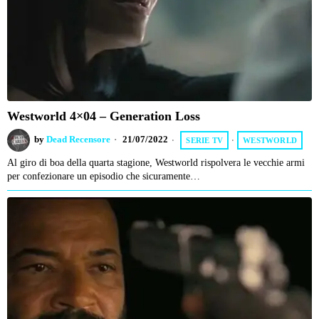
Westworld 4×04 – Generation Loss
by
Dead Recensore
21/07/2022
SERIE TV
·
WESTWORLD
Al giro di boa della quarta stagione, Westworld rispolvera le vecchie armi
per confezionare un episodio che sicuramente…