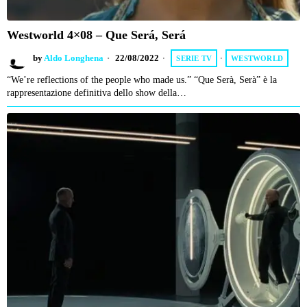
Westworld 4×08 – Que Será, Será
by
Aldo Longhena
22/08/2022
SERIE TV
·
WESTWORLD
“We’re reflections of the people who made us.” “Que Serà, Serà” è la
rappresentazione definitiva dello show della…