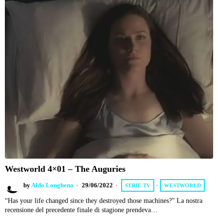
Westworld 4×01 – The Auguries
by
Aldo Longhena
29/06/2022
SERIE TV
·
WESTWORLD
“Has your life changed since they destroyed those machines?” La nostra
recensione del precedente finale di stagione prendeva…