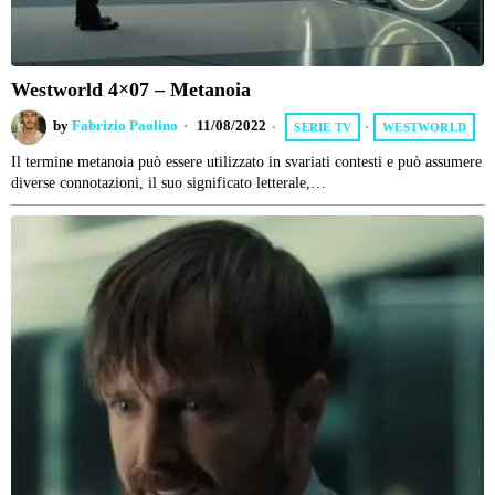
Westworld 4×07 – Metanoia
by
Fabrizio Paolino
11/08/2022
SERIE TV
·
WESTWORLD
Il termine metanoia può essere utilizzato in svariati contesti e può assumere
diverse connotazioni, il suo significato letterale,…