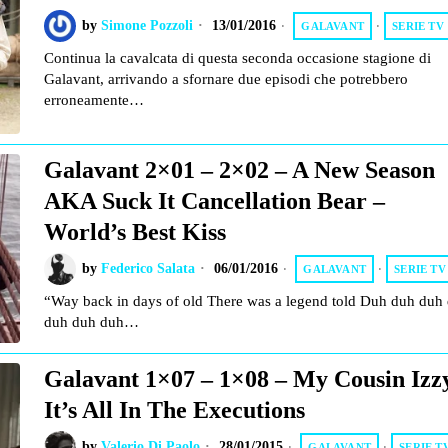
by
Simone Pozzoli
13/01/2016
GALAVANT
·
SERIE TV
Continua la cavalcata di questa seconda occasione stagione di
Galavant, arrivando a sfornare due episodi che potrebbero
erroneamente…
Galavant 2×01 – 2×02 – A New Season
AKA Suck It Cancellation Bear –
World’s Best Kiss
by
Federico Salata
06/01/2016
GALAVANT
·
SERIE TV
“Way back in days of old There was a legend told Duh duh duh
duh duh duh…
Galavant 1×07 – 1×08 – My Cousin Izz
It’s All In The Executions
by
Valerio Di Paolo
28/01/2015
GALAVANT
·
SERIE T