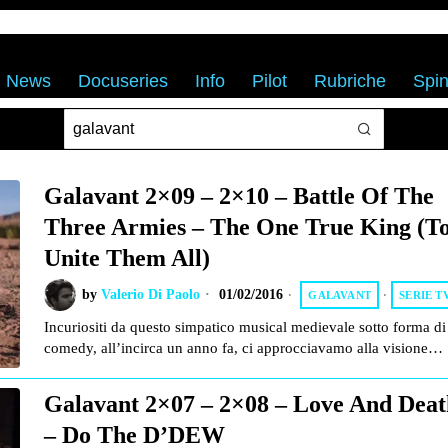
News
Docuseries
Info
Pilot
Rubriche
Spin
Galavant 2×09 – 2×10 – Battle Of The
Three Armies – The One True King (T
Unite Them All)
by
Valerio Di Paolo
01/02/2016
GALAVANT
·
SERIE T
Incuriositi da questo simpatico musical medievale sotto forma di
comedy, all’incirca un anno fa, ci approcciavamo alla visione…
Galavant 2×07 – 2×08 – Love And Deat
– Do The D’DEW