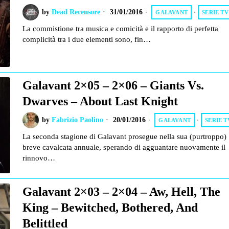
by
Dead Recensore
31/01/2016
GALAVANT
·
SERIE TV
La commistione tra musica e comicità e il rapporto di perfetta
complicità tra i due elementi sono, fin…
Galavant 2×05 – 2×06 – Giants Vs.
Dwarves – About Last Knight
by
Fabrizio Paolino
20/01/2016
GALAVANT
·
SERIE T
La seconda stagione di Galavant prosegue nella sua (purtroppo)
breve cavalcata annuale, sperando di agguantare nuovamente il
rinnovo…
Galavant 2×03 – 2×04 – Aw, Hell, The
King – Bewitched, Bothered, And
Belittled