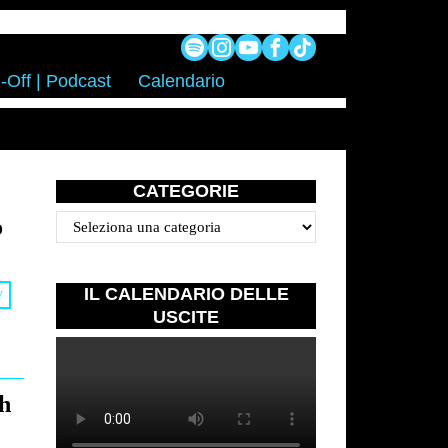
-Off | Podcast
Calendario
CATEGORIE
o
Categorie
IL CALENDARIO DELLE
V
USCITE
h