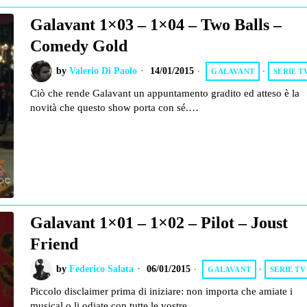
Galavant 1×03 – 1×04 – Two Balls –
Comedy Gold
by
Valerio Di Paolo
14/01/2015
GALAVANT
·
SERIE T
Ciò che rende Galavant un appuntamento gradito ed atteso è la
novità che questo show porta con sé.…
Galavant 1×01 – 1×02 – Pilot – Joust
Friend
by
Federico Salata
06/01/2015
GALAVANT
·
SERIE TV
Piccolo disclaimer prima di iniziare: non importa che amiate i
musical o li odiate con tutte le vostre…