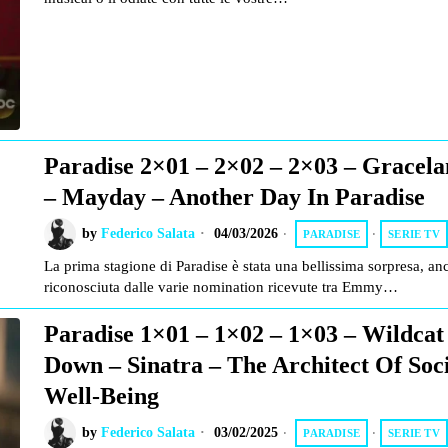
Paradise 2×01 – 2×02 – 2×03 – Gracel
– Mayday – Another Day In Paradise
by
Federico Salata
04/03/2026
PARADISE
·
SERIE TV
La prima stagione di Paradise è stata una bellissima sorpresa, an
riconosciuta dalle varie nomination ricevute tra Emmy…
Paradise 1×01 – 1×02 – 1×03 – Wildcat 
Down – Sinatra – The Architect Of Soc
Well-Being
by
Federico Salata
03/02/2025
PARADISE
·
SERIE TV