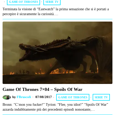
GAME OF THRONES
·
SERIE TV
Terminata la visione di “Eastwatch” la prima sensazione che si è portati a
percepire è sicuramente la curiosità.…
Game Of Thrones 7×04 – Spoils Of War
by
FBruscoli
07/08/2017
GAME OF THRONES
·
SERIE TV
Bronn: “C’mon you fucker!” Tyrion: “Flee, you idiot!” “Spoils Of War”
azzarda indubbiamente più dei precedenti episodi nonostante,…