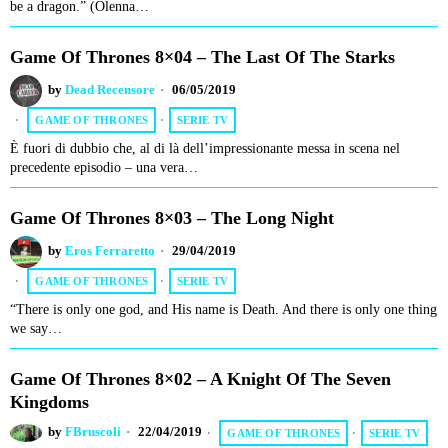
be a dragon.” (Olenna…
Game Of Thrones 8×04 – The Last Of The Starks
by
Dead Recensore
06/05/2019
GAME OF THRONES
·
SERIE TV
È fuori di dubbio che, al di là dell’impressionante messa in scena nel
precedente episodio – una vera…
Game Of Thrones 8×03 – The Long Night
by
Eros Ferraretto
29/04/2019
GAME OF THRONES
·
SERIE TV
“There is only one god, and His name is Death. And there is only one thing
we say…
Game Of Thrones 8×02 – A Knight Of The Seven
Kingdoms
by
FBruscoli
22/04/2019
GAME OF THRONES
·
SERIE TV