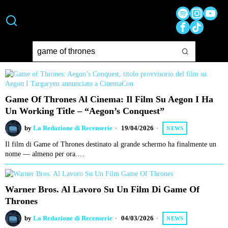
Game Of Thrones Al Cinema: Il Film Su Aegon I Ha
Un Working Title – “Aegon’s Conquest”
by
La Redazione di Recenserie
19/04/2026
NEWS
Il film di Game of Thrones destinato al grande schermo ha finalmente un
nome — almeno per ora.…
Warner Bros. Al Lavoro Su Un Film Di Game Of
Thrones
by
La Redazione di Recenserie
04/03/2026
NEWS