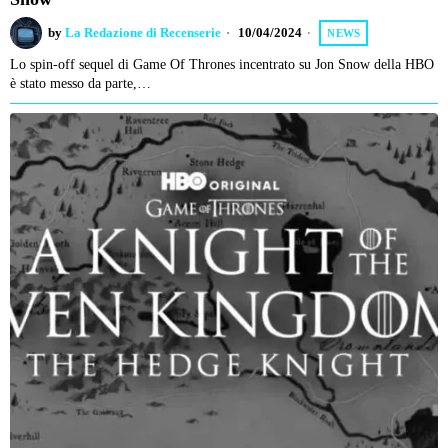
by
La Redazione di Recenserie
10/04/2024
NEWS
Lo spin-off sequel di Game Of Thrones incentrato su Jon Snow della HBO
è stato messo da parte,…