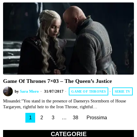
Game Of Thrones 7×03 – The Queen’s Justice
by
Sara Moro
31/07/2017
GAME OF THRONES
·
SERIE TV
Missandei:“You stand in the presence of Daenerys Stormborn of House
Targaryen, rightful heir to the Iron Throne, rightful…
1
2
3
…
38
Prossima
CATEGORIE