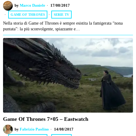
by
Marco Daniele
17/08/2017
GAME OF THRONES
·
SERIE TV
Nella storia di Game of Thrones è sempre esistita la famigerata “nona
puntata”: la più sconvolgente, spiazzante e…
Game Of Thrones 7×05 – Eastwatch
by
Fabrizio Paolino
14/08/2017