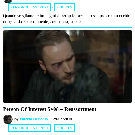
PERSON OF INTEREST
·
SERIE TV
Quando scegliamo le immagini di recap lo facciamo sempre con un occhio
di riguardo. Generalmente, addirittura, si può…
Person Of Interest 5×08 – Reassortment
by
Valerio Di Paolo
29/05/2016
PERSON OF INTEREST
·
SERIE TV