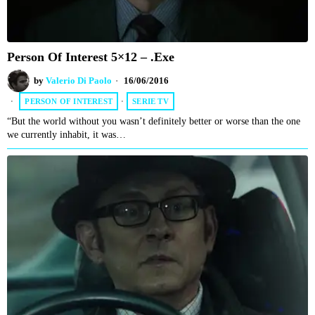
Person Of Interest 5×12 – .exe
by
Valerio Di Paolo
16/06/2016
PERSON OF INTEREST
·
SERIE TV
“But the world without you wasn’t definitely better or worse than the one
we currently inhabit, it was…