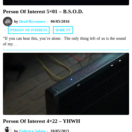
Person Of Interest 5×01 – B.S.O.D.
by
Dead Recensore
06/05/2016
PERSON OF INTEREST
·
SERIE TV
“If you can hear this, you’re alone. The only thing left of us is the sound
of my…
Person Of Interest 4×22 – YHWH
by
Federico Salata
10/05/2015