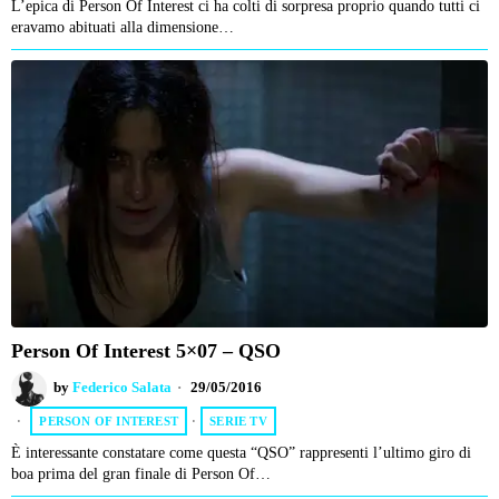
L’epica di Person Of Interest ci ha colti di sorpresa proprio quando tutti ci
eravamo abituati alla dimensione…
Person Of Interest 5×07 – QSO
by
Federico Salata
29/05/2016
PERSON OF INTEREST
·
SERIE TV
È interessante constatare come questa “QSO” rappresenti l’ultimo giro di
boa prima del gran finale di Person Of…