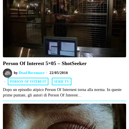
Person Of Interest 5×05 – ShotSeeker
by
Dead Recensore
22/05/2016
PERSON OF INTEREST
·
SERIE TV
Dopo un episodio atipico Person Of Internest torna alla norma. In queste
prime puntate, gli autori di Person Of Interest…