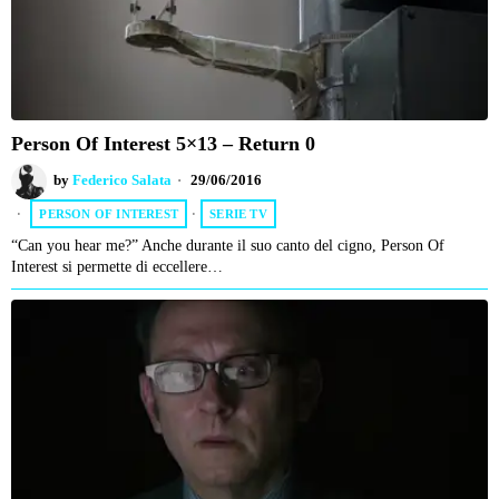
Person Of Interest 5×13 – Return 0
by
Federico Salata
29/06/2016
PERSON OF INTEREST
·
SERIE TV
“Can you hear me?” Anche durante il suo canto del cigno, Person Of
Interest si permette di eccellere…