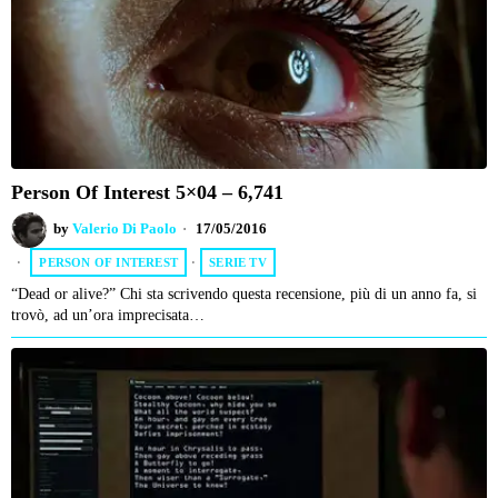
Person Of Interest 5×04 – 6,741
by
Valerio Di Paolo
17/05/2016
PERSON OF INTEREST
·
SERIE TV
“Dead or alive?” Chi sta scrivendo questa recensione, più di un anno fa, si
trovò, ad un’ora imprecisata…