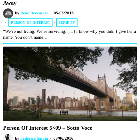
Away
by
Dead Recensore
05/06/2016
PERSON OF INTEREST
·
SERIE TV
“We’re not living. We’re surviving. […] I know why you didn’t give her a
name. You don’t name…
Person Of Interest 5×09 – Sotto Voce
by
Federico Salata
03/06/2016