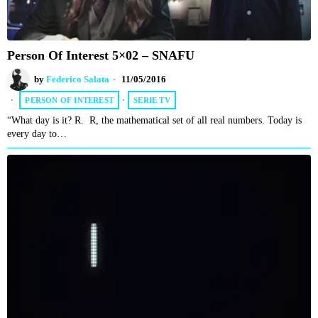
Person Of Interest 5×02 – SNAFU
by
Federico Salata
11/05/2016
PERSON OF INTEREST
·
SERIE TV
“What day is it? R. R, the mathematical set of all real numbers. Today is
every day to…