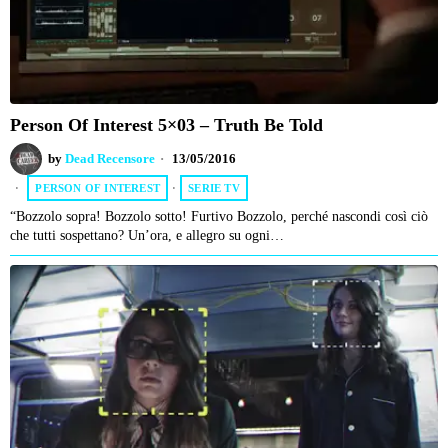
Person Of Interest 5×03 – Truth Be Told
by
Dead Recensore
13/05/2016
PERSON OF INTEREST
·
SERIE TV
“Bozzolo sopra! Bozzolo sotto! Furtivo Bozzolo, perché nascondi così ciò
che tutti sospettano? Un’ora, e allegro su ogni…