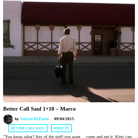
Better Call Saul 1×10 – Marco
by
Valerio Di Paolo
09/04/2015
BETTER CALL SAUL
·
SERIE TV
“You know what? Any of the stuff you want… come and get it. Kitty cats