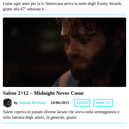
Come ogni anno per la tv Americana arriva la notte degli Emmy Awards,
giunti alla 67° edizione e…
Salem 2×12 – Midnight Never Come
by
Valerio Di Paolo
24/06/2015
SALEM
·
SERIE TV
Salem copriva in passato diverse lacune che aveva nella sceneggiatura e
nella fantasia degli autori, in generale, grazie…