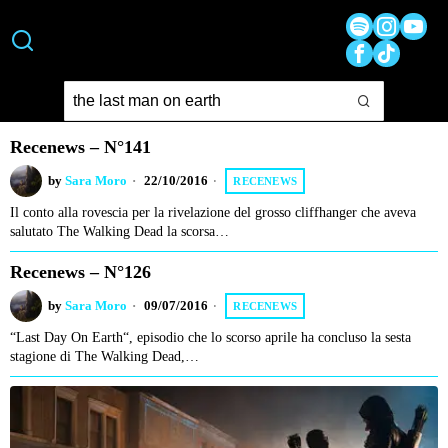
Recenews – N°141
by
Sara Moro
22/10/2016
RECENEWS
Il conto alla rovescia per la rivelazione del grosso cliffhanger che aveva
salutato The Walking Dead la scorsa…
Recenews – N°126
by
Sara Moro
09/07/2016
RECENEWS
“Last Day On Earth“, episodio che lo scorso aprile ha concluso la sesta
stagione di The Walking Dead,…