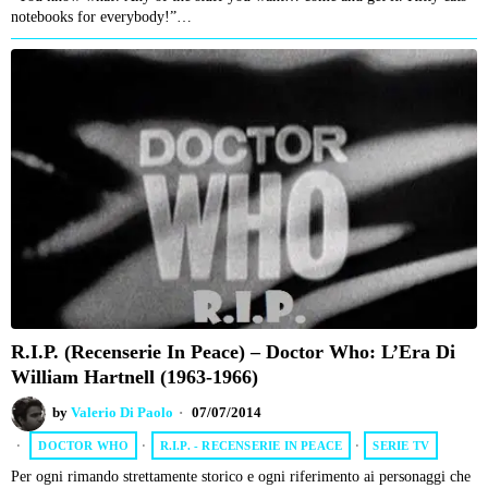
notebooks for everybody!”…
R.I.P. (Recenserie In Peace) – Doctor Who: L’Era Di
William Hartnell (1963-1966)
by
Valerio Di Paolo
07/07/2014
DOCTOR WHO
·
R.I.P. - RECENSERIE IN PEACE
·
SERIE TV
Per ogni rimando strettamente storico e ogni riferimento ai personaggi che