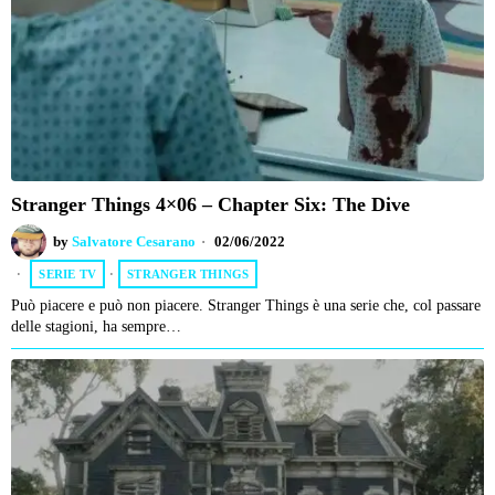
Stranger Things 4×06 – Chapter Six: The Dive
by
Salvatore Cesarano
02/06/2022
SERIE TV
·
STRANGER THINGS
Può piacere e può non piacere. Stranger Things è una serie che, col passare
delle stagioni, ha sempre…