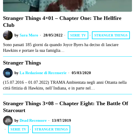
Stranger Things 4×01 – Chapter One: The Hellfire
Club
by
Sara Moro
28/05/2022
SERIE TV
·
STRANGER THINGS
Sono passati 185 giorni da quando Joyce Byers ha deciso di lasciare
Hawkins e portare la sua famiglia…
Stranger Things
by
La Redazione di Recenserie
05/03/2020
(15.07.2016 – 01.07.2022) TRAMA Ambientata negli anni Ottanta nella
città fittizia di Hawkins, nell’Indiana, e in parte nel…
Stranger Things 3×08 – Chapter Eight: The Battle Of
Starcourt
by
Dead Recensore
13/07/2019
SERIE TV
·
STRANGER THINGS