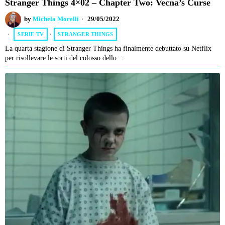
Stranger Things 4×02 – Chapter Two: Vecna’s Curse
by
Michela Morelli
29/05/2022
SERIE TV
·
STRANGER THINGS
La quarta stagione di Stranger Things ha finalmente debuttato su Netflix
per risollevare le sorti del colosso dello…