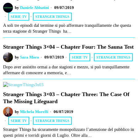
by
Daniele Abbatini
09/07/2019
SERIE TV
·
STRANGER THINGS
A soli tre episodi dal termine si può affermare tranquillamente che questa
terza stagione di Stranger Things ha…
Stranger Things 3×04 – Chapter Four: The Sauna Test
by
Sara Moro
09/07/2019
SERIE TV
·
STRANGER THINGS
Dopo aver assistito ormai a due stagioni e mezzo, si può tranquillamente
affermare di conoscere a memoria, e…
Stranger Things 3×03 – Chapter Three: The Case Of
The Missing Lifeguard
by
Michela Morelli
06/07/2019
SERIE TV
·
STRANGER THINGS
Stranger Things ha sicuramente monopolizzato l’attenzione del pubblico in
questi primi e torridi giorni di Luglio. Oltre alla…