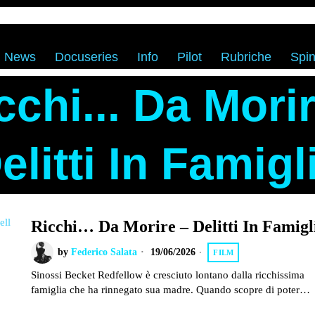
News
Docuseries
Info
Pilot
Rubriche
Spin
cchi... Da Morir
elitti In Famigl
Ricchi… Da Morire – Delitti In Famigl
by
Federico Salata
19/06/2026
FILM
Sinossi Becket Redfellow è cresciuto lontano dalla ricchissima
famiglia che ha rinnegato sua madre. Quando scopre di poter…