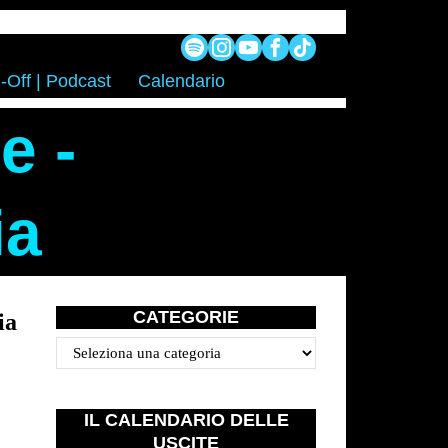
-Off | Podcast
Calendario
e -
ia
CATEGORIE
ia
Categorie
IL CALENDARIO DELLE
USCITE