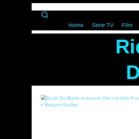
Home
Serie TV
Film
Ri
D