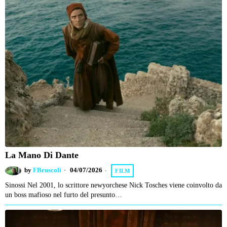
La Mano Di Dante
by
FBruscoli
04/07/2026
FILM
Sinossi Nel 2001, lo scrittore newyorchese Nick Tosches viene coinvolto da
un boss mafioso nel furto del presunto…