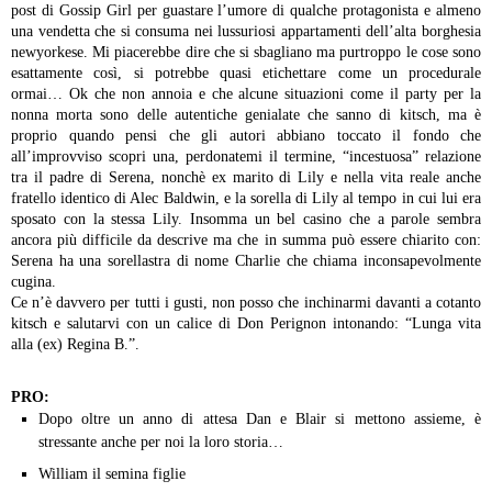
post di Gossip Girl per guastare l’umore di qualche protagonista e almeno
una vendetta che si consuma nei lussuriosi appartamenti dell’alta borghesia
newyorkese. Mi piacerebbe dire che si sbagliano ma purtroppo le cose sono
esattamente così, si potrebbe quasi etichettare come un procedurale
ormai… Ok che non annoia e che alcune situazioni come il party per la
nonna morta sono delle autentiche genialate che sanno di kitsch, ma è
proprio quando pensi che gli autori abbiano toccato il fondo che
all’improvviso scopri una, perdonatemi il termine, “incestuosa” relazione
tra il padre di Serena, nonchè ex marito di Lily e nella vita reale anche
fratello identico di Alec Baldwin, e la sorella di Lily al tempo in cui lui era
sposato con la stessa Lily. Insomma un bel casino che a parole sembra
ancora più difficile da descrive ma che in summa può essere chiarito con:
Serena ha una sorellastra di nome Charlie che chiama inconsapevolmente
cugina.
Ce n’è davvero per tutti i gusti, non posso che inchinarmi davanti a cotanto
kitsch e salutarvi con un calice di Don Perignon intonando: “Lunga vita
alla (ex) Regina B.”.
PRO:
Dopo oltre un anno di attesa Dan e Blair si mettono assieme, è
stressante anche per noi la loro storia…
William il semina figlie