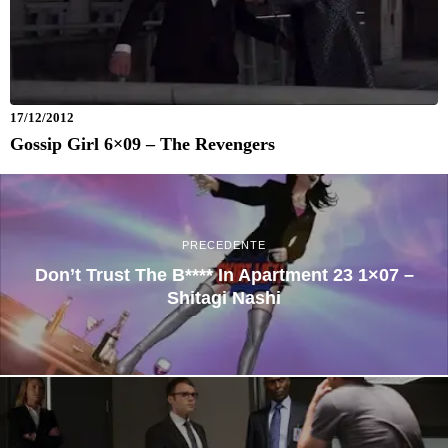
17/12/2012
Gossip Girl 6×09 – The Revengers
PRECEDENTE
Don’t Trust The B**** In Apartment 23 1×07 –
Shitagi Nashi