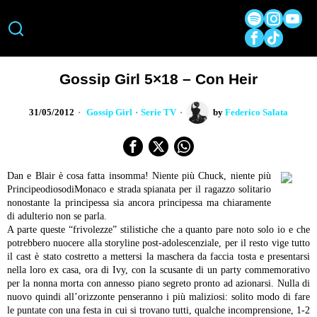
Gossip Girl 5×18 – Con Heir
31/05/2012
Gossip Girl
·
Serie TV
by
Federico Salata
Dan e Blair è cosa fatta insomma! Niente più Chuck, niente più
PrincipeodiosodiMonaco e strada spianata per il ragazzo solitario
nonostante la principessa sia ancora principessa ma chiaramente
di adulterio non se parla.
A parte queste “frivolezze” stilistiche che a quanto pare noto solo io e che
potrebbero nuocere alla storyline post-adolescenziale, per il resto vige tutto
il cast è stato costretto a mettersi la maschera da faccia tosta e presentarsi
nella loro ex casa, ora di Ivy, con la scusante di un party commemorativo
per la nonna morta con annesso piano segreto pronto ad azionarsi. Nulla di
nuovo quindi all’orizzonte penseranno i più maliziosi: solito modo di fare
le puntate con una festa in cui si trovano tutti, qualche incomprensione, 1-2