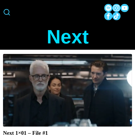
Next
Next 1×01 – File #1