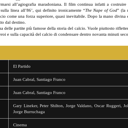
rsi all’agiografia maradoniana. Il film continua infatti a costruire
sulla linea all’86’, qui definito ironicamente “
The Nape of God
” (la
alcio come una forza superiore, quasi inevitabile. Dopo la mano divina e
to dal destino.
lle partite più famose della storia del calcio. Vuole piuttosto riflette
 eroi e sulla capacità del calcio di condensare dentro novanta minuti secoli
El Partido
Juan Cabral, Santiago Franco
Juan Cabral, Santiago Franco
Gary Lineker, Peter Shilton, Jorge Valdano, Oscar Ruggeri, Jo
Jorge Burruchaga
Cinema