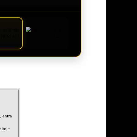
 entra
nito e