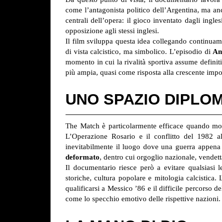
come l’antagonista politico dell’Argentina, ma a
centrali dell’opera: il gioco inventato dagli ingle
opposizione agli stessi inglesi.
Il film sviluppa questa idea collegando continuam
di vista calcistico, ma simbolico. L’episodio di
An
momento in cui la rivalità sportiva assume definit
più ampia, quasi come risposta alla crescente imp
UNO SPAZIO DIPLO
The Match è particolarmente efficace quando mostr
L’Operazione Rosario e il conflitto del 1982 a
inevitabilmente il luogo dove una guerra appena
deformato
, dentro cui orgoglio nazionale, vendetta
Il documentario riesce però a evitare qualsiasi 
storiche, cultura popolare e mitologia calcistica
qualificarsi a Messico ’86 e il difficile percorso d
come lo specchio emotivo delle rispettive nazioni.