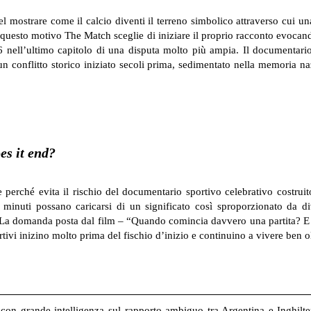
el mostrare come il calcio diventi il terreno simbolico attraverso cui una
questo motivo The Match sceglie di iniziare il proprio racconto evocan
 nell’ultimo capitolo di una disputa molto più ampia. Il documentario
 conflitto storico iniziato secoli prima, sedimentato nella memoria na
s it end?
ce perché evita il rischio del documentario sportivo celebrativo costru
uti possano caricarsi di un significato così sproporzionato da diven
iva. La domanda posta dal film – “Quando comincia davvero una partita?
ivi inizino molto prima del fischio d’inizio e continuino a vivere ben oltr
con grande intelligenza sul rapporto ambiguo tra Argentina e Inghilter