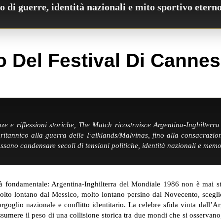
 di guerre, identità nazionali e mito sportivo eterno
nze e riflessioni storiche, The Match ricostruisce Argentina-Inghilter
 britannico alla guerra delle Falklands/Malvinas, fino alla consacra
no condensare secoli di tensioni politiche, identità nazionali e memor
ondamentale: Argentina-Inghilterra del Mondiale 1986 non è mai stata
 molto lontano dal Messico, molto lontano persino dal Novecento, sceglien
rgoglio nazionale e conflitto identitario. La celebre sfida vinta dall’A
ssumere il peso di una collisione storica tra due mondi che si osservan