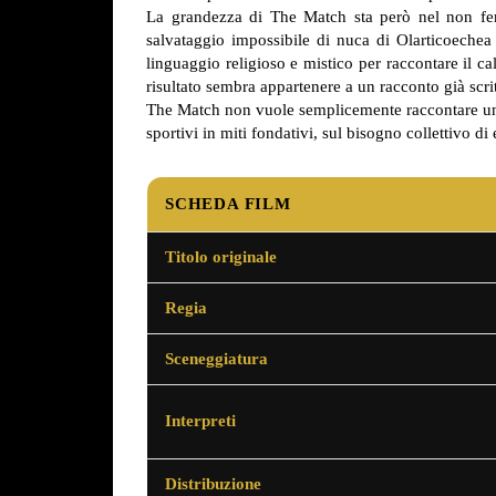
La grandezza di The Match sta però nel non ferma
salvataggio impossibile di nuca di Olarticoechea 
linguaggio religioso e mistico per raccontare il c
risultato sembra appartenere a un racconto già scrit
The Match non vuole semplicemente raccontare una de
sportivi in miti fondativi, sul bisogno collettivo di
SCHEDA FILM
Titolo originale
Regia
Sceneggiatura
Interpreti
Distribuzione