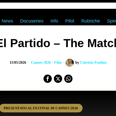
News
Docuseries
Info
Pilot
Rubriche
Spin
El Partido – The Matc
15/05/2026
Cannes 2026
·
Film
by
Fabrizio Paolino
PRESENTATO AL FESTIVAL DI CANNES 2026