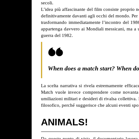
secoli.
L’idea più affascinante del film consiste proprio n
definitivamente davanti agli occhi del mondo. Per 
trasformando immediatamente l’incontro del 1986
appartenga davvero ai Mondiali messicani, ma a un
guerra del 1982.
When does a match start? When doe
La scelta narrativa si rivela estremamente effica
Match vuole invece comprendere come novanta min
umiliazioni militari e desideri di rivalsa collett
filosofico, perché suggerisce che alcuni eventi sport
ANIMALS!
Da questo punto di vista, il documentario lavora 