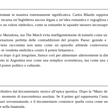
attate in maniera estremamente significativa. Carlos Bilardo rapprese
ncarna un’Inghilterra ancora legata a un’idea romantica e orgogliosa dell
un valore simbolico, come se entrambe le squadre stessero inconsapev
 Maradona, ma The Match evita intelligentemente di trattarlo come un s
nazione perfetta delle contraddizioni del proprio Paese: geniale e t
iene raccontata non tanto come un episodio arbitrale controvers
 in vendetta simbolica contro il potere britannico.
esi dopo il gol irregolare, finisce così per alimentare ulteriormente la 
to in Argentina non come una semplice scorrettezza, ma come una rivin
potere politico e culturale.
efinitivo dal documentario storico all’epica sportiva. Dopo la “Mano de D
 momento di trascendenza assoluta. Se il primo gol rappresenta l’astuzi
i sovrannaturale, e il documentario costruisce quella corsa come un a
e nella leggenda.