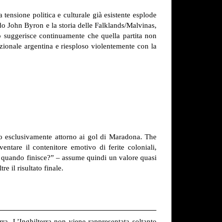
 tensione politica e culturale già esistente esplode
do John Byron e la storia delle Falklands/Malvinas,
 suggerisce continuamente che quella partita non
zionale argentina e riesploso violentemente con la
ito esclusivamente attorno ai gol di Maradona. The
tare il contenitore emotivo di ferite coloniali,
 E quando finisce?” – assume quindi un valore quasi
e il risultato finale.
ra. L’Inghilterra non viene rappresentata soltanto