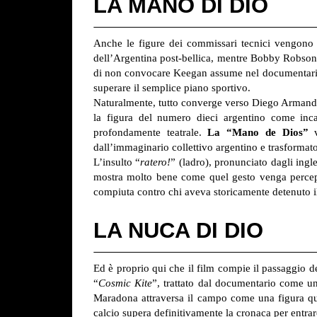
LA MANO DI DIO
Anche le figure dei commissari tecnici vengono tr
dell’Argentina post-bellica, mentre Bobby Robson i
di non convocare Keegan assume nel documentario 
superare il semplice piano sportivo.
Naturalmente, tutto converge verso Diego Armando
la figura del numero dieci argentino come incar
profondamente teatrale.
La “Mano de Dios”
v
dall’immaginario collettivo argentino e trasformato
L’insulto “
ratero!
” (ladro), pronunciato dagli ingl
mostra molto bene come quel gesto venga percepi
compiuta contro chi aveva storicamente detenuto il 
LA NUCA DI DIO
Ed è proprio qui che il film compie il passaggio d
“
Cosmic Kite
”, trattato dal documentario come un
Maradona attraversa il campo come una figura quas
calcio supera definitivamente la cronaca per entrar