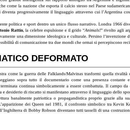
nche come la nazione che esporta il calcio stesso nel Paese sudamerica
si diventa progressivamente il linguaggio attraverso cui l’Argentina cost
ente politica e sport dentro un unico flusso narrativo. Londra 1966 d
tonio Rattín
, la celebre espulsione e il grido “
Animals!
” rivolto agli a
ivamente una dimensione ideologica e culturale. Persino l’invenzione dei
ossibilità di comunicazione tra due mondi che ormai si percepiscono rec
MATICO DEFORMATO
a come la guerra delle Falklands/Malvinas trasformi quella rivalità c
leggiano sopra tutto il documentario come una presenza costante e
 terminata continua simbolicamente a essere combattuta. Il campo da 
 e desiderio di riscatto si manifestano attraverso il linguaggio dello spor
lettura banalmente patriottica o propagandistica proprio grazie alla s
. L’apparizione dei Queen nel 1981, il confronto simbolico tra Kevin K
ell’Inghilterra di Bobby Robson diventano tutti tasselli di una costruzio