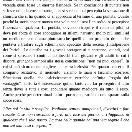
vicenda quasi fosse un enorme flashback. Se in conclusione di puntata non
si fosse udita la voce narrante, non si sarebbe mai percepita la sensazione di
chiusura che si ha quando ci si approccia al termine di una puntata. Questo
perché la storia appare monca una volta conclusosi l’episodio, si percepisce
l’assenza di qualcosa.
La puntata, dovendo ricoprire il ruolo di pilot, si
deve per forza di cose appoggiare su stilemi narrativi molto più simili ad
un mediocre teen drama piuttosto che quelli di un prodotto drama che
puntava a traslare sugli schermi uno spaccato della società (finta)perbene
dei Parioli. Le diatribe tra i giovani protagonisti si sprecano, quindi, così
come si sprecano i continui battibecchi tra i giovani e gli adulti in cui i
discorsi giungono sempre alla stessa conclusione: “non mi puoi capire”. In
cui si può sicuramente cogliere una certa leziosità.
Per quanto concerne il
comparto recitativo, al momento, alziamo le mani e lasciamo scorrere.
Sfruttiamo quella che calcisticamente verrebbe definita “regola del
vantaggio”: la storia è interessante, quindi tanto vale far proseguire il tutto
senza dover a tutti i costi appuntare quanto mediocre sia tutto il resto.
Anche perché per determinati fattori, purtroppo, sarebbe come sparare sulla
croce rossa.
“Per noi la vita è semplice. Vogliamo sentirci onnipotenti, divertirci e fare
cazzate. E se non riusciamo a farlo alla luce del giorno, ci rifuggiamo in
qualcosa che è solo nostro. La cosa bella quando hai una vita segreta è che
non sai mai cosa ti aspetta.”