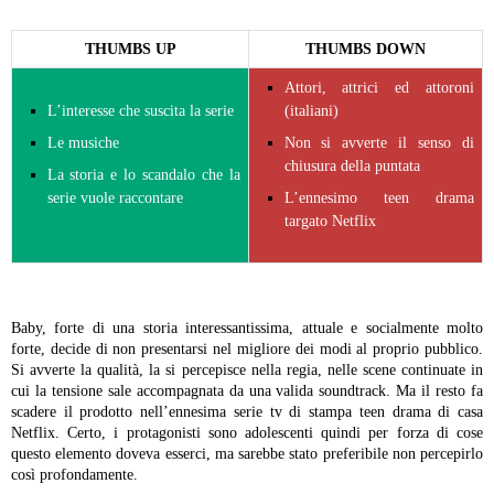
THUMBS UP
THUMBS DOWN
Attori, attrici ed attoroni
L’interesse che suscita la serie
(italiani)
Le musiche
Non si avverte il senso di
chiusura della puntata
La storia e lo scandalo che la
serie vuole raccontare
L’ennesimo teen drama
targato Netflix
Baby, forte di una storia interessantissima, attuale e socialmente molto
forte, decide di non presentarsi nel migliore dei modi al proprio pubblico.
Si avverte la qualità, la si percepisce nella regia, nelle scene continuate in
cui la tensione sale accompagnata da una valida soundtrack. Ma il resto fa
scadere il prodotto nell’ennesima serie tv di stampa teen drama di casa
Netflix. Certo, i protagonisti sono adolescenti quindi per forza di cose
questo elemento doveva esserci, ma sarebbe stato preferibile non percepirlo
così profondamente.