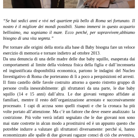
“Se hai sedici anni e vivi nel quartiere più bello di Roma sei fortunato. Il
nostro è il migliore dei mondi possibili. Siamo immersi in questo acquario
bellissimo, ma sogniamo il mare. Ecco perché, per sopravvivere,abbiamo
bisogno di una vita segreta.”
Per tornare alle origini della storia alla base di Baby bisogna fare un veloce
esercizio di memoria e tornare indietro ad ottobre 2013.
Da una denuncia di una delle madre delle due baby squillo, esasperata dai
comportamenti al limite della violenza fisica della figlia e dall’inconsueta
ed ingiustificata disponibilità economica, partono le indagini del Nucleo
Investigativo di Roma che porteranno di lì a poco a perquisizioni ed arresti.
Il finto castello delle favole costruito attorno a questo ristretto gruppo di
persone crolla inesorabilmente: gli sfruttatori da una parte, le due baby
squillo (14 e 15 anni) dall’altra. Le due giovani vengono affidate ai
familiari, mentre il resto dell’organizzazione arrestato e successivamente
processato. I capi di accusa sono quelli risaputi e che la cronaca ha più
volte portato all’attenzione.
Ma c’è un fattore che deve essere analizzato: la
costrizione. Più volte verrà infatti segnalato che le due giovani non sono
mai state costrette in alcun modo a prostituirsi ed è un appunto questo che
potrebbe indurre a valutare gli sfruttatori diversamente: perché sì, hanno
economizzato alle spalle di due giovani ragazze consci di ciò che avveniva,