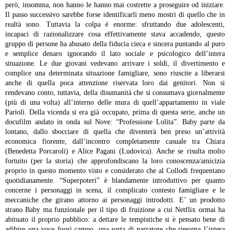
però, insomma, non hanno le hanno mai costrette a proseguire od iniziare.
Il passo successivo sarebbe forse identificarli meno mostri di quello che in
realtà sono.
Tuttavia la colpa è enorme: sfruttando due adolescenti,
incapaci di razionalizzare cosa effettivamente stava accadendo, questo
gruppo di persone ha abusato della fiducia cieca e sincera puntando al puro
e semplice denaro ignorando il lato sociale e psicologico dell’intera
situazione. Le due giovani vedevano arrivare i soldi, il divertimento e
complice una determinata situazione famigliare, sono riuscite a liberarsi
anche di quella poca attenzione riservata loro dai genitori. Non si
rendevano conto, tuttavia, della disumanità che si consumava giornalmente
(più di una volta) all’interno delle mura di quell’appartamento in viale
Parioli.
Della vicenda si era già occupato, prima di questa serie, anche un
docufilm andato in onda sul Nove: “Professione Lolita”.
Baby parte da
lontano, dallo sbocciare di quella che diventerà ben preso un’attività
economica fiorente, dall’incontro completamente casuale tra Chiara
(Benedetta Porcaroli) e Alice Pagani (Ludovica). Anche se risulta molto
fortuito (per la storia) che approfondiscano la loro conoscenza/amicizia
proprio in questo momento visto e considerato che al Collodi frequentano
quotidianamente.
“Superpoteri” è blandamente introduttivo per quanto
concerne i personaggi in scena, il complicato contesto famigliare e le
meccaniche che girano attorno ai personaggi introdotti.
E’ un prodotto
strano Baby ma funzionale per il tipo di fruizione a cui Netflix ormai ha
abituato il proprio pubblico: a dettare le tempistiche si è pensato bene di
adibire una voce fuori campo, una sorta di narratore che riesuma l’intera