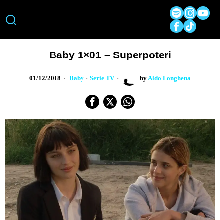
Baby 1×01 – Superpoteri
01/12/2018
Baby
·
Serie TV
by
Aldo Longhena