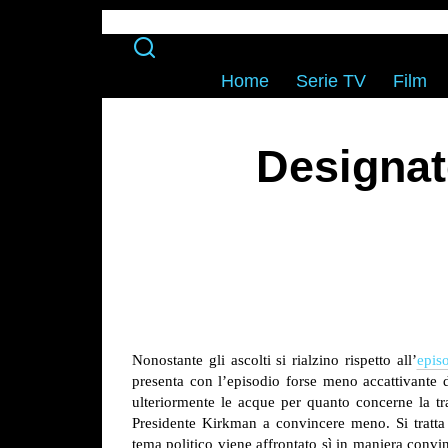
Home
Serie TV
Film
Designat
Nonostante gli ascolti si rialzino rispetto all’
epis
presenta con l’episodio forse meno accattivante 
ulteriormente le acque per quanto concerne la tr
Presidente Kirkman a convincere meno. Si tratta p
tema politico viene affrontato sì in maniera convi