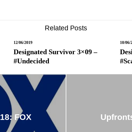
Related Posts
12/06/2019
10/06/
Designated Survivor 3×09 –
Des
#undecided
#sc
018: FOX
Upfront