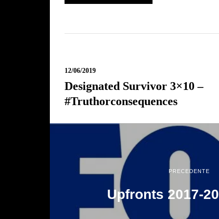
12/06/2019
Designated Survivor 3×10 –
#truthorconsequences
PRECEDENTE
Upfronts 2017-2