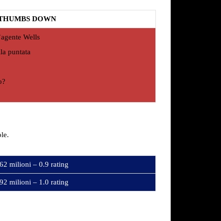
THUMBS DOWN
’agente Wells
lla puntata
o?
le.
62 milioni – 0.9 rating
92 milioni – 1.0 rating