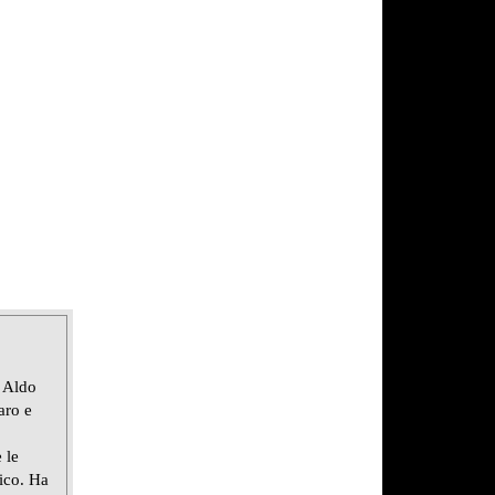
 Aldo
aro e
 le
lico. Ha