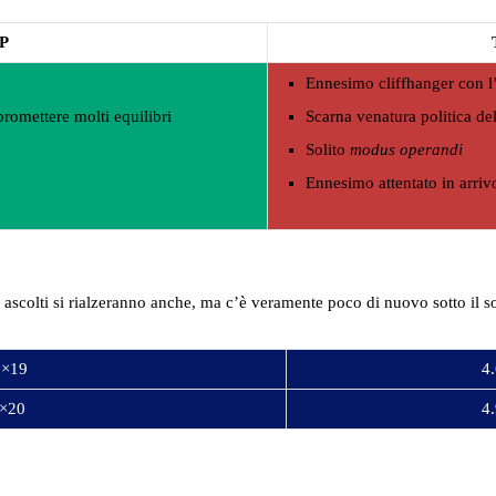
P
Ennesimo cliffhanger con l
romettere molti equilibri
Scarna venatura politica de
Solito
modus operandi
Ennesimo attentato in arriv
ascolti si rialzeranno anche, ma c’è veramente poco di nuovo sotto il so
1×19
4.
1×20
4.