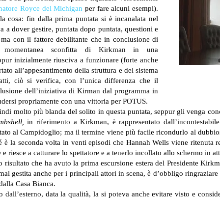
natore Royce del Michigan
per fare alcuni esempi).
la cosa: fin dalla prima puntata si è incanalata nel
a a dover gestire, puntata dopo puntata, questioni e
ma con il fattore debilitante che in conclusione di
la momentanea sconfitta di Kirkman in una
ur inizialmente riusciva a funzionare (forte anche
tato all’appesantimento della struttura e del sistema
ti, ciò si verifica, con l’unica differenza che il
clusione dell’iniziativa di Kirman dal programma in
dersi propriamente con una vittoria per POTUS.
indi molto più blanda del solito in questa puntata, seppur gli venga c
mbshell,
in riferimento a Kirkman, è rappresentato dall’incontestabile
ato al Campidoglio; ma il termine viene più facile ricondurlo al dubbios
 è la seconda volta in venti episodi che Hannah Wells viene ritenuta re
re e riesce a catturare lo spettatore e a tenerlo incollato allo schermo in a
 risultato che ha avuto la prima escursione estera del Presidente Kirkm
al gestita anche per i principali attori in scena, è d’obbligo ringraziare 
dalla Casa Bianca.
o dall’esterno, data la qualità, la si poteva anche evitare visto e cons