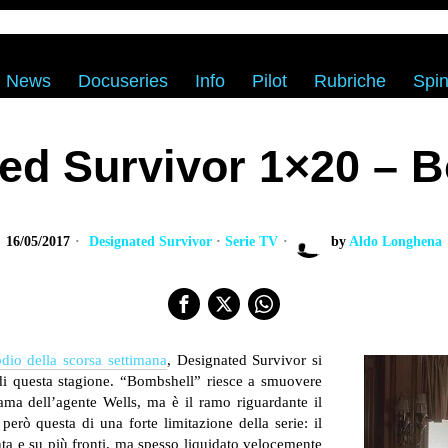
News
Docuseries
Info
Pilot
Rubriche
Spin
ed Survivor 1×20 – 
16/05/2017
Designated Survivor
·
Serie TV
by
Aldo Longhena
odio della scorsa settimana
, Designated Survivor si
di questa stagione. “Bombshell” riesce a smuovere
ama dell’agente Wells, ma è il ramo riguardante il
erò questa di una forte limitazione della serie: il
nta e su più fronti, ma spesso liquidato velocemente