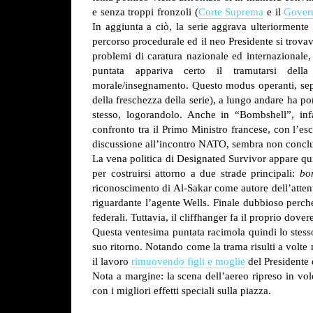
e senza troppi fronzoli (
Corte Suprema
e il
Gover
In aggiunta a ciò, la serie aggrava ulteriormente 
percorso procedurale ed il neo Presidente si trovav
problemi di caratura nazionale ed internazionale, 
puntata appariva certo il tramutarsi del
morale/insegnamento. Questo modus operanti, sepp
della freschezza della serie), a lungo andare ha por
stesso, logorandolo. Anche in “Bombshell”, infat
confronto tra il Primo Ministro francese, con l’es
discussione all’incontro NATO, sembra non conclu
La vena politica di Designated Survivor appare qu
per costruirsi attorno a due strade principali:
bo
riconoscimento di Al-Sakar come autore dell’attent
riguardante l’agente Wells. Finale dubbioso perché
federali. Tuttavia, il cliffhanger fa il proprio dove
Questa ventesima puntata racimola quindi lo stesso
suo ritorno. Notando come la trama risulti a volte m
il lavoro
rimuovendo figli e moglie
del Presidente 
Nota a margine: la scena dell’aereo ripreso in vol
con i migliori effetti speciali sulla piazza.