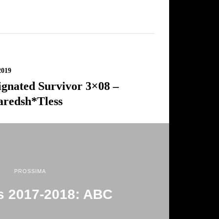
2019
ignated Survivor 3×08 –
aredsh*tless
PROSSIMA
s 2017-2018: ABC