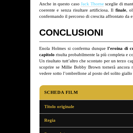
Anche in questo caso
Jack Thorne
sceglie di mant
coerente e senza risultare artificiosa. Il
finale
, o
confermando il percorso di crescita affrontato da 
CONCLUSIONI
Enola Holmes si conferma dunque
l’eroina di 
capitolo
risulta probabilmente la più completa e con
Un risultato tutt’altro che scontato per un terzo c
scoprire se Millie Bobby Brown tornerà ancora n
vedere sotto l’ombrellone al posto del solito giallo 
SCHEDA FILM
Titolo originale
Regia