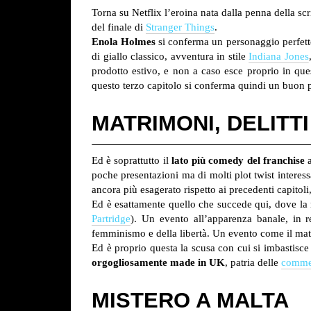
Torna su Netflix l’eroina nata dalla penna della sc
del finale di
Stranger Things
.
Enola Holmes
si conferma un personaggio perfetto 
di giallo classico, avventura in stile
Indiana Jones
prodotto estivo, e non a caso esce proprio in qu
questo terzo capitolo si conferma quindi un buon p
MATRIMONI, DELITTI
Ed è soprattutto il
lato più comedy del franchise
a
poche presentazioni ma di molti plot twist interess
ancora più esagerato rispetto ai precedenti capitoli,
Ed è esattamente quello che succede qui, dove la
Partridge
). Un evento all’apparenza banale, in r
femminismo e della libertà. Un evento come il mat
Ed è proprio questa la scusa con cui si imbastisce
orgogliosamente made in UK
, patria delle
commed
MISTERO A MALTA