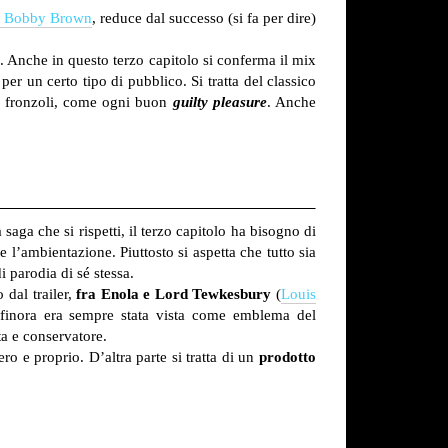
e Bobby Brown
, reduce dal successo (si fa per dire)
. Anche in questo terzo capitolo si conferma il mix
er un certo tipo di pubblico. Si tratta del classico
pi fronzoli, come ogni buon
guilty pleasure
. Anche
aga che si rispetti, il terzo capitolo ha bisogno di
 l’ambientazione. Piuttosto si aspetta che tutto sia
i parodia di sé stessa.
 dal trailer,
fra Enola e Lord Tewkesbury
(
Louis
a finora era sempre stata vista come emblema del
a e conservatore.
o e proprio. D’altra parte si tratta di un
prodotto