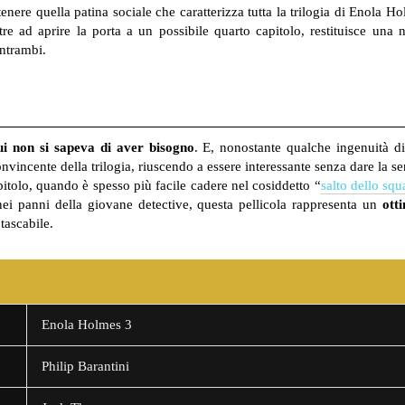
enere quella patina sociale che caratterizza tutta la trilogia di Enola H
ltre ad aprire la porta a un possibile quarto capitolo, restituisce una
entrambi.
cui non si sapeva di aver bisogno
. E, nonostante qualche ingenuità d
vincente della trilogia, riuscendo a essere interessante senza dare la sen
apitolo, quando è spesso più facile cadere nel cosiddetto “
salto dello squ
ei panni della giovane detective, questa pellicola rappresenta un
ott
tascabile.
Enola Holmes 3
Philip Barantini