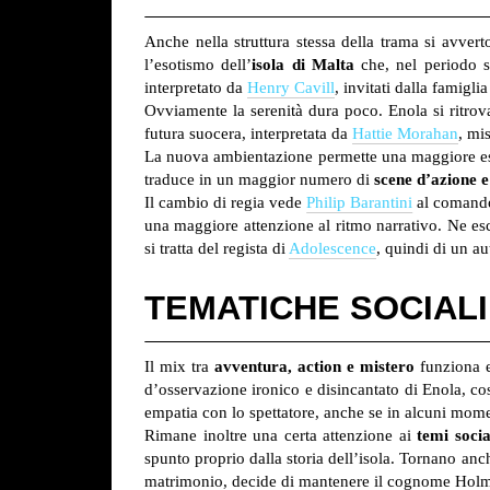
Anche nella struttura stessa della trama si avve
l’esotismo dell’
isola di Malta
che, nel periodo st
interpretato da
Henry Cavill
, invitati dalla famigl
Ovviamente la serenità dura poco. Enola si ritrov
futura suocera, interpretata da
Hattie Morahan
, mi
La nuova ambientazione permette una maggiore espl
traduce in un maggior numero di
scene d’azione 
Il cambio di regia vede
Philip Barantini
al comando.
una maggiore attenzione al ritmo narrativo. Ne es
si tratta del regista di
Adolescence
, quindi di un au
TEMATICHE SOCIALI
Il mix tra
avventura, action e mistero
funziona e 
d’osservazione ironico e disincantato di Enola, c
empatia con lo spettatore, anche se in alcuni momen
Rimane inoltre una certa attenzione ai
temi socia
spunto proprio dalla storia dell’isola. Tornano anch
matrimonio, decide di mantenere il cognome Holme