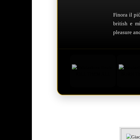
Finora il p
british e m
pleasure an