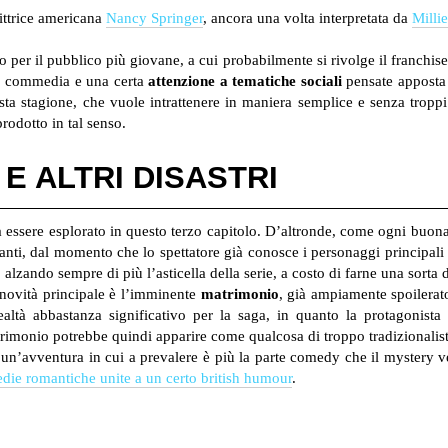
rittrice americana
Nancy Springer
, ancora una volta interpretata da
Milli
per il pubblico più giovane, a cui probabilmente si rivolge il franchise
, commedia e una certa
attenzione a tematiche sociali
pensate apposta p
esta stagione, che vuole intrattenere in maniera semplice e senza trop
rodotto in tal senso.
 E ALTRI DISASTRI
 essere esplorato in questo terzo capitolo. D’altronde, come ogni buona s
anti, dal momento che lo spettatore già conosce i personaggi principali e
 alzando sempre di più l’asticella della serie, a costo di farne una sorta d
 novità principale è l’imminente
matrimonio
, già ampiamente spoilerato
ealtà abbastanza significativo per la saga, in quanto la protagonist
rimonio potrebbe quindi apparire come qualcosa di troppo tradizionalist
 un’avventura in cui a prevalere è più la parte comedy che il mystery ver
ie romantiche unite a un certo british humour
.