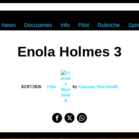
News
Docuseries
Info
Pilot
Rubriche
Spin
Enola Holmes 3
02/07/2026
Film
by
Giacomo Marcheselli