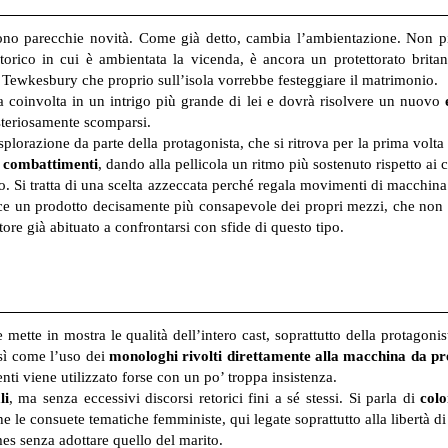
rtono parecchie novità. Come già detto, cambia l’ambientazione. Non pi
orico in cui è ambientata la vicenda, è ancora un protettorato britan
ia Tewkesbury che proprio sull’isola vorrebbe festeggiare il matrimonio.
a coinvolta in un intrigo più grande di lei e dovrà risolvere un nuovo
steriosamente scomparsi.
orazione da parte della protagonista, che si ritrova per la prima volt
e combattimenti
, dando alla pellicola un ritmo più sostenuto rispetto ai c
 Si tratta di una scelta azzeccata perché regala movimenti di macchina m
ce un prodotto decisamente più consapevole dei propri mezzi, che non 
tore già abituato a confrontarsi con sfide di questo tipo.
mette in mostra le qualità dell’intero cast, soprattutto della protagoni
osì come l’uso dei
monologhi rivolti direttamente alla macchina da pr
ti viene utilizzato forse con un po’ troppa insistenza.
li
, ma senza eccessivi discorsi retorici fini a sé stessi. Si parla di
colo
e le consuete tematiche femministe, qui legate soprattutto alla libertà di
s senza adottare quello del marito.