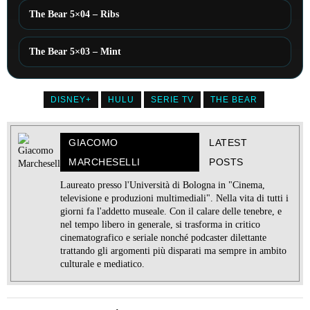
The Bear 5×04 – Ribs
The Bear 5×03 – Mint
DISNEY+
HULU
SERIE TV
THE BEAR
GIACOMO
LATEST
MARCHESELLI
POSTS
Laureato presso l'Università di Bologna in "Cinema,
televisione e produzioni multimediali". Nella vita di tutti i
giorni fa l'addetto museale. Con il calare delle tenebre, e
nel tempo libero in generale, si trasforma in critico
cinematografico e seriale nonché podcaster dilettante
trattando gli argomenti più disparati ma sempre in ambito
culturale e mediatico.