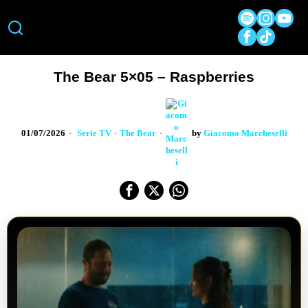
The Bear 5×05 – Raspberries
01/07/2026
Serie TV
·
The Bear
by
Giacomo Marcheselli