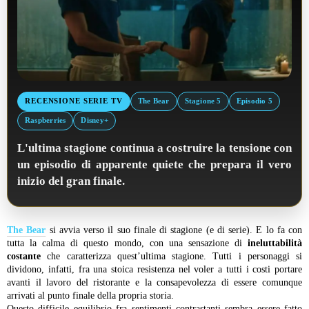
RECENSIONE SERIE TV
The Bear
Stagione 5
Episodio 5
Raspberries
Disney+
L'ultima stagione continua a costruire la tensione con
un episodio di apparente quiete che prepara il vero
inizio del gran finale.
The Bear
si avvia verso il suo finale di stagione (e di serie). E lo fa con
tutta la calma di questo mondo, con una sensazione di
ineluttabilità
costante
che caratterizza quest’ultima stagione. Tutti i personaggi si
dividono, infatti, fra una stoica resistenza nel voler a tutti i costi portare
avanti il lavoro del ristorante e la consapevolezza di essere comunque
arrivati al punto finale della propria storia.
Questo difficile equilibrio fra sentimenti contrastanti sembra essere fatto