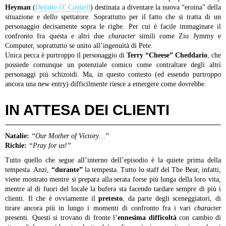
Heyman
(
Deirdre O’ Connell
) destinata a diventare la nuova “eroina” della
situazione e dello spettatore. Soprattutto per il fatto che si tratta di un
personaggio decisamente sopra le righe. Per cui è facile immaginare il
confronto fra questa e altri due
character
simili come Zio Jymmy e
Computer, soprattutto se unito all’ingenuità di Pete.
Unica pecca è purtroppo il personaggio di
Terry “Cheese” Cheddario
, che
possiede comunque un potenziale comico come contraltare degli altri
personaggi più schizoidi. Ma, in questo contesto (ed essendo purtroppo
ancora una new entry) difficilmente riesce a emergere come dovrebbe.
IN ATTESA DEI CLIENTI
Natalie:
“Our Mother of Victory…”
Richie:
“Pray for us!”
Tutto quello che segue all’interno dell’episodio è la quiete prima della
tempesta. Anzi,
“durante”
la tempesta. Tutto lo staff del The Bear, infatti,
viene mostrato mentre si prepara alla serata forse più lunga della loro vita,
mentre al di fuori del locale la bufera sta facendo tardare sempre di più i
clienti. Il che è ovviamente il
pretesto
, da parte degli sceneggiatori, di
tirare ancora più in lungo i momenti di confronto fra i vari
character
presenti. Questi si trovano di fronte l’
ennesima difficoltà
con cambio di