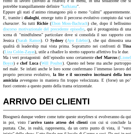
ritmo di lavoro (dovuto al ritardo) e di menù, in una situazione che si
potrebbe tranquillamente definire “
kafkiana
“.
Eppure gli stati d’animo rimangono più o meno “calmi” apparentemente.
E, tramite i
dialoghi
, emerge tutto il percorso evolutivo compiuto dai vari
character
. Su tutti
Richie
(
Ebon Moss-Bachrach
) che, dopo il bellissimo
discorso motivazionale del precedente episodio
, qui è protagonista di una
scena di “mindfulness” particolare dove si consolida il suo rapporto con
Jessica (
Sarah Ramos
). O
Sydney
(
Ayo Edebiri
), che qui dimostra una
qualità di leadership mai vista prima. Soprattutto nei confronti di
Tina
(
Liza Colón-Zayas
), utile a ribadire lo stretto rapporto affettivo fra le due.
Ma i veri protagonisti dell’episodio sono certamente
chef Marcus
(
Lionel
Boyce
) e
chef Luca
(
Will Poulter
). Questo nel bene ma anche purtroppo
nel male. Se infatti anche le loro scene confermano l’immenso lavoro del
proprio percorso evolutivo,
la lite e il successivo
incrinarsi della loro
amicizia
avvengono in maniera fin troppo velocizzata. E (forse) un po’
fuori contesto a questo punto della trama orizzontale.
ARRIVO DEI CLIENTI
Bisognerà dunque vedere come tutte queste
storylines
si evolveranno da qui
in poi, visto l’
arrivo tanto atteso dei clienti
con cui si conclude la
puntata. Che, in realtà, rappresenta, da un certo punto di vista, il “vero
inizio” dello show, l’atto finale per il locale di Carmy e soci. Da qui in poi