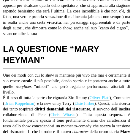
apposta per ricalcare quello dello spettatore, che si approccia alla stagione
sapendo benissimo che sarà l’ultima. La cosa incredibile è che non c’è, di
fatto, una vera e propria sensazione di malinconia (almeno non sempre) ma
in realtà anche una certa
vivacità
, nei personaggi rappresentati e da parte
degli autori, che dimostra come lo show, anche nel suo “canto del cigno”,
sa ancora dire la sua.
LA QUESTIONE “MARY
HEYMAN”
Uno dei modi con cui lo show si mantiene più vivo che mai è certamente il
suo essere
corale
il più possibile, dando spazio e importanza anche a tutte
quelle
storylines
“minori” che però regalano performance attoriali di
livello.
È il caso di tutta la parte che riguarda Zio Jimmy (
Oliver Platt
), Computer
(
Brian Koppelman
) e la new entry Terry (
Elsie Fisher
). Questi, alla ricerca
dei tanto sospirati
diritti demaniali del ristorante
, si servono dell’inedita
collaborazione di Pete (
Chris Witaske
). Tutta questa sequenza è
fondamentale perché spezza il tono prettamente drama che caratterizza il
resto dello show concedendosi un momento-comedy che spezza la tensione
del ristorante. Il che introduce il nuovo
character
della proprietaria
Mary