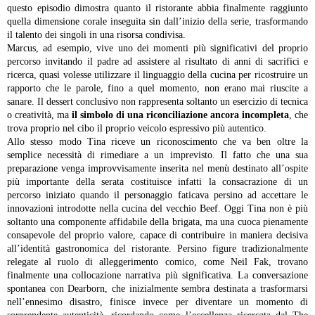
questo episodio dimostra quanto il ristorante abbia finalmente raggiunto
quella dimensione corale inseguita sin dall’inizio della serie, trasformando
il talento dei singoli in una risorsa condivisa.
Marcus, ad esempio, vive uno dei momenti più significativi del proprio
percorso invitando il padre ad assistere al risultato di anni di sacrifici e
ricerca, quasi volesse utilizzare il linguaggio della cucina per ricostruire un
rapporto che le parole, fino a quel momento, non erano mai riuscite a
sanare. Il dessert conclusivo non rappresenta soltanto un esercizio di tecnica
o creatività, ma
il simbolo di una riconciliazione ancora incompleta
, che
trova proprio nel cibo il proprio veicolo espressivo più autentico.
Allo stesso modo Tina riceve un riconoscimento che va ben oltre la
semplice necessità di rimediare a un imprevisto. Il fatto che una sua
preparazione venga improvvisamente inserita nel menù destinato all’ospite
più importante della serata costituisce infatti la consacrazione di un
percorso iniziato quando il personaggio faticava persino ad accettare le
innovazioni introdotte nella cucina del vecchio Beef. Oggi Tina non è più
soltanto una componente affidabile della brigata, ma una cuoca pienamente
consapevole del proprio valore, capace di contribuire in maniera decisiva
all’identità gastronomica del ristorante.
Persino figure tradizionalmente
relegate al ruolo di alleggerimento comico, come Neil Fak, trovano
finalmente una collocazione narrativa più significativa. La conversazione
spontanea con Dearborn, che inizialmente sembra destinata a trasformarsi
nell’ennesimo disastro, finisce invece per diventare un momento di