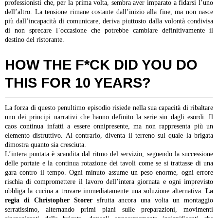
professionisti che, per la prima volta, sembra aver imparato a fidarsi l’uno
dell’altro. La tensione rimane costante dall’inizio alla fine, ma non nasce
più dall’incapacità di comunicare, deriva piuttosto dalla volontà condivisa
di non sprecare l’occasione che potrebbe cambiare definitivamente il
destino del ristorante.
HOW THE F*CK DID YOU DO
THIS FOR 10 YEARS?
La forza di questo penultimo episodio risiede nella sua capacità di ribaltare
uno dei principi narrativi che hanno definito la serie sin dagli esordi. Il
caos continua infatti a essere onnipresente, ma non rappresenta più un
elemento distruttivo. Al contrario, diventa il terreno sul quale la brigata
dimostra quanto sia cresciuta.
L’intera puntata è scandita dal ritmo del servizio, seguendo la successione
delle portate e la continua rotazione dei tavoli come se si trattasse di una
gara contro il tempo. Ogni minuto assume un peso enorme, ogni errore
rischia di compromettere il lavoro dell’intera giornata e ogni imprevisto
obbliga la cucina a trovare immediatamente una soluzione alternativa.
La
regia di Christopher Storer
sfrutta ancora una volta un montaggio
serratissimo, alternando primi piani sulle preparazioni, movimenti