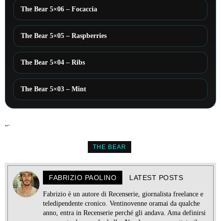
The Bear 5×06 – Focaccia
The Bear 5×05 – Raspberries
The Bear 5×04 – Ribs
The Bear 5×03 – Mint
“`
THE BEAR
FABRIZIO PAOLINO
LATEST POSTS
Fabrizio è un autore di Recenserie, giornalista freelance e
teledipendente cronico. Ventinovenne oramai da qualche
anno, entra in Recenserie perché gli andava. Ama definirsi