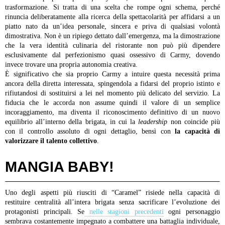
trasformazione. Si tratta di una scelta che rompe ogni schema, perché
rinuncia deliberatamente alla ricerca della spettacolarità per affidarsi a un
piatto nato da un’idea personale, sincera e priva di qualsiasi volontà
dimostrativa. Non è un ripiego dettato dall’emergenza, ma la dimostrazione
che la vera identità culinaria del ristorante non può più dipendere
esclusivamente dal perfezionismo quasi ossessivo di Carmy, dovendo
invece trovare una propria autonomia creativa.
È significativo che sia proprio Carmy a intuire questa necessità prima
ancora della diretta interessata, spingendola a fidarsi del proprio istinto e
rifiutandosi di sostituirsi a lei nel momento più delicato del servizio. La
fiducia che le accorda non assume quindi il valore di un semplice
incoraggiamento, ma diventa il riconoscimento definitivo di un nuovo
equilibrio all’interno della brigata, in cui la
leadership
non coincide più
con il controllo assoluto di ogni dettaglio, bensì con
la capacità di
valorizzare il talento collettivo
.
MANGIA BABY!
Uno degli aspetti più riusciti di “Caramel” risiede nella capacità di
restituire centralità all’intera brigata senza sacrificare l’evoluzione dei
protagonisti principali. Se
nelle stagioni precedenti
ogni personaggio
sembrava costantemente impegnato a combattere una battaglia individuale,