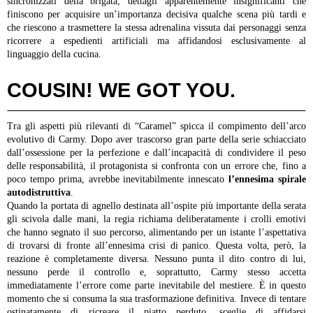
sincronizzati della brigata, dettagli apparentemente insignificanti che
finiscono per acquisire un’importanza decisiva qualche scena più tardi e
che riescono a trasmettere la stessa adrenalina vissuta dai personaggi senza
ricorrere a espedienti artificiali ma affidandosi esclusivamente al
linguaggio della cucina.
COUSIN! WE GOT YOU.
Tra gli aspetti più rilevanti di “Caramel” spicca il compimento dell’arco
evolutivo di Carmy. Dopo aver trascorso gran parte della serie schiacciato
dall’ossessione per la perfezione e dall’incapacità di condividere il peso
delle responsabilità, il protagonista si confronta con un errore che, fino a
poco tempo prima, avrebbe inevitabilmente innescato
l’ennesima spirale
autodistruttiva
.
Quando la portata di agnello destinata all’ospite più importante della serata
gli scivola dalle mani, la regia richiama deliberatamente i crolli emotivi
che hanno segnato il suo percorso, alimentando per un istante l’aspettativa
di trovarsi di fronte all’ennesima crisi di panico. Questa volta, però, la
reazione è completamente diversa. Nessuno punta il dito contro di lui,
nessuno perde il controllo e, soprattutto, Carmy stesso accetta
immediatamente l’errore come parte inevitabile del mestiere.
È in questo
momento che si consuma la sua trasformazione definitiva. Invece di tentare
ostinatamente di ricreare il piatto perduto, sceglie di affidarsi