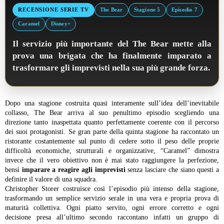
RECENSIONE SERIE TV
The Bear
Stagione 5
Episodio 7
Caramel
Disney+
Il servizio più importante del The Bear mette alla
prova una brigata che ha finalmente imparato a
trasformare gli imprevisti nella sua più grande forza.
Dopo una stagione costruita quasi interamente sull’idea dell’inevitabile
collasso, The Bear arriva al suo penultimo episodio scegliendo una
direzione tanto inaspettata quanto perfettamente coerente con il percorso
dei suoi protagonisti. Se gran parte della quinta stagione ha raccontato un
ristorante costantemente sul punto di cedere sotto il peso delle proprie
difficoltà economiche, strutturali e organizzative, “Caramel” dimostra
invece che il vero obiettivo non è mai stato raggiungere la perfezione,
bensì
imparare a reagire agli imprevisti
senza lasciare che siano questi a
definire il valore di una squadra.
Christopher Storer costruisce così l’episodio più intenso della stagione,
trasformando un semplice servizio serale in una vera e propria prova di
maturità collettiva. Ogni piatto servito, ogni errore corretto e ogni
decisione presa all’ultimo secondo raccontano infatti un gruppo di