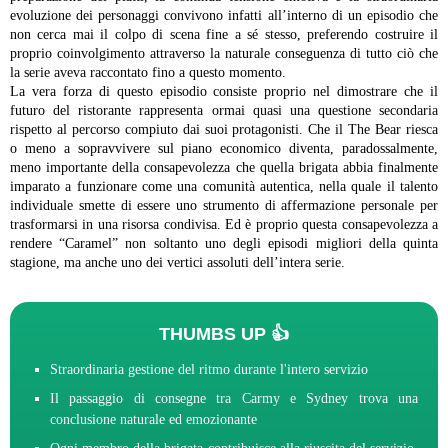
evoluzione dei personaggi convivono infatti all’interno di un episodio che
non cerca mai il colpo di scena fine a sé stesso, preferendo costruire il
proprio coinvolgimento attraverso la naturale conseguenza di tutto ciò che
la serie aveva raccontato fino a questo momento.
La vera forza di questo episodio consiste proprio nel dimostrare che il
futuro del ristorante rappresenta ormai quasi una questione secondaria
rispetto al percorso compiuto dai suoi protagonisti. Che il The Bear riesca
o meno a sopravvivere sul piano economico diventa, paradossalmente,
meno importante della consapevolezza che quella brigata abbia finalmente
imparato a funzionare come una comunità autentica, nella quale il talento
individuale smette di essere uno strumento di affermazione personale per
trasformarsi in una risorsa condivisa.
Ed è proprio questa consapevolezza a
rendere “Caramel” non soltanto uno degli episodi migliori della quinta
stagione, ma anche uno dei vertici assoluti dell’intera serie.
THUMBS UP 👍
Straordinaria gestione del ritmo durante l'intero servizio
Il passaggio di consegne tra Carmy e Sydney trova una
conclusione naturale ed emozionante