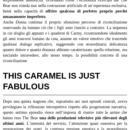
sorprendente autenticità, ricordando come l’eccellenza ricercata dal The
Bear non risieda mai nella costruzione artificiale di un’esperienza esclusiva,
bensì nella capacità di
offrire qualcosa di perfetto proprio perché
umanamente imperfetto
.
Anche Donna continua il proprio silenzioso percorso di riconciliazione
osservando da lontano ciò che i figli sono riusciti a costruire. La sequenza
in cui sfoglia gli appunti e i quaderni di Carmy, ricostruendone idealmente
gli anni trascorsi lontano da casa, assume un valore emotivo che trascende
qualsiasi dialogo esplicativo, suggerendo con straordinaria delicatezza
quanto dolore e quanta distanza abbiano caratterizzato quella relazione, ma
lasciando intravedere, allo stesso tempo, la possibilità concreta di una
riconciliazione.
THIS CARAMEL IS JUST
FABULOUS
Dopo una quinta stagione che, soprattutto nei suoi episodi centrali, aveva
privilegiato la riflessione introspettiva rispetto alla progressione narrativa,
questo settimo episodio riesce nell’impresa di riunire tutte le anime che
hanno reso The Bear
una delle produzioni televisive più rilevanti degli
ultimi anni.
L’intensità del servizio, l’attenzione quasi ossessiva per la
preparazione dei piatti, la continua tensione emotiva e la straordinaria