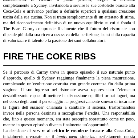
completamente a Sydney, invitandola a servire le sue costolette brasate alla
Coca-Cola e arrivando perfino a definirle superiori a qualsiasi creazione
uscita dalla sua cucina. Non si tratta semplicemente di un attestato di stima,
ma del riconoscimento definitivo di un nuovo equilibrio su cui si fonda il
The Bear. Carmy comprende finalmente che il futuro del ristorante non
dipende più dalla sua ricerca ossessiva della perfezione, bensì dalla capacità
di valorizzare il talento e la passione dei suoi collaboratori.
FIRE THE COKE RIBS
Se il percorso di Carmy trova in questo episodio il suo naturale punto
d’approdo, quello di Sydney raggiunge finalmente la piena maturazione,
completando un’evoluzione costruita con grande coerenza fin dalla prima
stagione. Il suo ingresso nel ristorante aveva rappresentato l’elemento
destabilizzante capace di mettere in discussione equilibri ormai logori, ma
nel corso degli anni il personaggio ha progressivamente smesso di incarnare
la figura dell’
outsider
chiamata a cambiare il sistema, trasformandosi
invece nella persona destinata a raccoglierne l’eredità. Una responsabilità
che, fino a questo momento, era stata percepita soprattutto come un peso,
mentre in questo episodio diventa finalmente un’opportunità.
La decisione di
servire al critico le costolette brasate alla Coca-Cola
,
inizialmente preparate per il
family meal
, sintetizza perfettamente questa