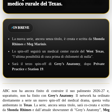
medico rurale del Texas.
⚡
IN BREVE
La nuova serie, ancora senza titolo, è creata e scritta da
Shonda
Rhimes
e
Meg Marinis
.
Lo spin-off seguirà un medical center rurale del
West Texas
,
“l’ultima possibilità di cura prima di chilometri di nulla”.
Sarà il terzo spin-off di
Grey’s Anatomy
, dopo
Private
Practice
e
Station 19
.
ABC non ha ancora finito di costruire il suo palinsesto 2026-27 e,
soprattutto, non ha finito con
Grey’s Anatomy
. Il network ha ordinato
direttamente a serie un nuovo spin-off del medical drama, questa volta
ambientato in
Texas
. La serie, ancora senza titolo, sarà co-creata e scritta
da
Shonda Rhimes
e dall’attuale showrunner di “Grey’s Anatomy”,
Meg