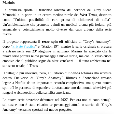
Marinis
.
La premessa sposta il franchise lontano dai corridoi del Grey Sloan
Memorial e lo porta in un centro medico rurale del
West Texas
, descritto
come “l’ultima possibilità di cura prima di chilometri di nulla”.
Un’ambientazione che promette quindi un medical drama più isolato, più
essenziale e potenzialmente molto diverso dal caos urbano della serie
madre.
Il progetto rappresenta il
terzo spin-off
ufficiale di “Grey’s Anatomy”,
dopo “
Private Practice
” e “Station 19”, mentre la serie originale si prepara
a entrare nella sua
23ª stagione
in autunno. Marinis ha spiegato che la
nuova serie porterà nuovi personaggi e nuove storie, ma con lo stesso cuore
emotivo che il pubblico segue da oltre vent’anni — il tutto ambientato nel
suo stato natale, il Texas.
Il dettaglio più rilevante, però, è il ritorno di
Shonda Rhimes
alla scrittura
dentro l’universo di “Grey’s Anatomy”. Rhimes e Shondaland restano
legate a Netflix da un importante accordo complessivo, ma questo nuovo
spin-off le permette di espandere direttamente uno dei mondi televisivi più
longevi e riconoscibili della serialità americana.
La nuova serie dovrebbe debuttare nel
2027
. Per ora non ci sono dettagli
sul cast e non è stato chiarito se personaggi attuali o storici di “Grey’s
Anatomy” verranno spostati nel nuovo progetto.