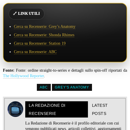
🔗 LINK UTILI
Cerca su Recenserie: Grey’s Anatomy
Cerca su Recenserie: Shonda Rhimes
Cerca su Recenserie: Station 19
Cerca su Recenserie: ABC
Fonte:
Fonte: ordine straight-to-series e dettagli sullo spin-off riportati da
The Hollywood Reporter
.
ABC
GREY'S ANATOMY
LA REDAZIONE DI
LATEST
RECENSERIE
POSTS
La Redazione di Recenserie è il profilo editoriale con cui
vengono pubblicati news, articoli collettivi, aggiornamenti