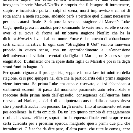
insegnato le serie Marvel/Netflix è proprio che il bisogno di intrattenere,
stupire e incuriosire porta a colpi di scena, morti improvvise e cambi di
rotta anche a metà stagione, andando però a perdere quel climax necessario
per una catarsi finale. Sarà pure la seconda stagione di Marvel’s Luke
Cage, quella presa in analisi, però sommando le varie serie sorelle e cross-
over ci si trova di fronte ad un’ottava stagione Netflix che ha la
dicitura
Marvel’s
davanti al suo nome. Forse è il momento di abbandonare
certi schemi narrativi. In ogni caso “Straighten It Out” sembra muoversi
proprio in questo senso, con un approfondimento e un’espansione
dell’universo dei villain presentati (la figlia di Mariah, un Shades sempre
enigmatico, Bushmaster che fa spese dalla figlia di Mariah e poi si fa degli
strani fumi in bagno…).
Per quanto riguarda il protagonista, seppure in una fase introduttiva della
stagione, ci si può spingere nel dire che la particolarità della prima stagione
viene interrotta. Se prima Luke era cupo e riservato, qui si abbandona a
sentimenti estremi. Si passa dal momento puramente auto-referenziale e
spaccone della prima metà dell’episodio, conseguenza dell’enorme fama
ricevuta ad Harlem, a deliri di onnipotenza causati dalla consapevolezza
che i proiettili
Judas
non possono fargli niente, fino al sentimento estremo
per eccellenza: la furia omicida. Da un lato questo cambio di atteggiamento
risulta abbastanza efficace, soprattutto la sequenza finale sembra aprire una
certa curiosità per i prossimi episodi, malgrado questi primi due più che
introduttivi. C’è anche da dire però, d’altra parte, che tutte le conseguenze