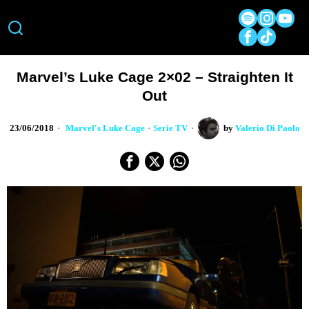
Marvel’s Luke Cage 2×02 – Straighten It
Out
23/06/2018
Marvel's Luke Cage
·
Serie TV
by
Valerio Di Paolo