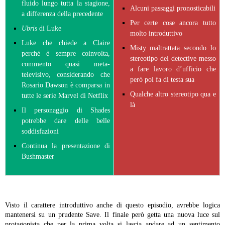
fluido lungo tutta la stagione,
Alcuni passaggi pronosticabili
a differenza della precedente
Per certe cose ancora tutto
Ubris
di Luke
molto introduttivo
Luke che chiede a Claire
Misty maltrattata secondo lo
perché è sempre coinvolta,
stereotipo del detective messo
commento quasi meta-
a fare lavoro d’ufficio che
televisivo, considerando che
però poi fa di testa sua
Rosario Dawson è comparsa in
Qualche altro stereotipo qua e
tutte le serie Marvel di Netflix
là
Il personaggio di Shades
potrebbe dare delle belle
soddisfazioni
Continua la presentazione di
Bushmaster
Visto il carattere introduttivo anche di questo episodio, avrebbe logica
mantenersi su un prudente Save. Il finale però getta una nuova luce sul
protagonista che per la prima volta si lascia andare ad un sentimento