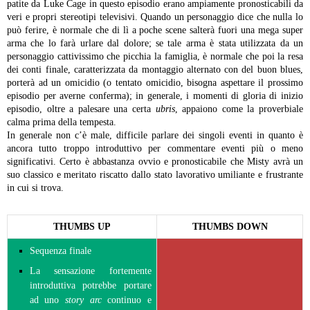
patite da Luke Cage in questo episodio erano ampiamente pronosticabili da
veri e propri stereotipi televisivi. Quando un personaggio dice che nulla lo
può ferire, è normale che di lì a poche scene salterà fuori una mega super
arma che lo farà urlare dal dolore; se tale arma è stata utilizzata da un
personaggio cattivissimo che picchia la famiglia, è normale che poi la resa
dei conti finale, caratterizzata da montaggio alternato con del buon blues,
porterà ad un omicidio (o tentato omicidio, bisogna aspettare il prossimo
episodio per averne conferma); in generale, i momenti di gloria di inizio
episodio, oltre a palesare una certa
ubris
, appaiono come la proverbiale
calma prima della tempesta.
In generale non c’è male, difficile parlare dei singoli eventi in quanto è
ancora tutto troppo introduttivo per commentare eventi più o meno
significativi. Certo è abbastanza ovvio e pronosticabile che Misty avrà un
suo classico e meritato riscatto dallo stato lavorativo umiliante e frustrante
in cui si trova.
THUMBS UP
THUMBS DOWN
Sequenza finale
La sensazione fortemente
introduttiva potrebbe portare
ad uno
story arc
continuo e