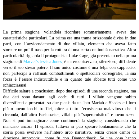
La prima stagione, volendola ricordare sommariamente, aveva due
caratteristiche particolari. La prima era una trama orizzontale divisa in due
parti, con l’avvicendamento di due villain, elemento che aveva fatto
storcere un po’ il naso per la rottura di una certa continuità narrativa. Altra
particolarità riguarda il protagonista: Luke Cage, già presentato nella prima
stagione di
Marvel’s Jessica Jones
, è un eroe riservato, silenzioso, diffidente
verso il suo stesso potere. Il suo unico costume è una felpa con cappuccio,
non partecipa a raffinati combattimenti o spettacolari coreografie, la sua
forza è l’essere indistruttibile e in quanto tale abbatte tutti come uno
schiacciasassi.
Difficile saltare a conclusioni dopo due episodi di una seconda stagione, ma
due dati sono davanti agli occhi di tutti. I villain vengono subito
diversificati e presentati su due piani: da un lato Mariah e Shades e i loro
più o meno loschi traffici, oltre a tutto l’ecosistema malavitoso che li
circonda; dall’altro Bushmaster, villain più “supereroistico” e meno
street
.
Non si può immaginare come continuerà la stagione, considerando che
mancano ancora 11 episodi, tuttavia si può sperare lontanamente che la
storia possa evolvere nell’intero arco narrativo, senza creare cambi di
direzione improvvisi, come fu con Diamondback. Se una cosa hanno