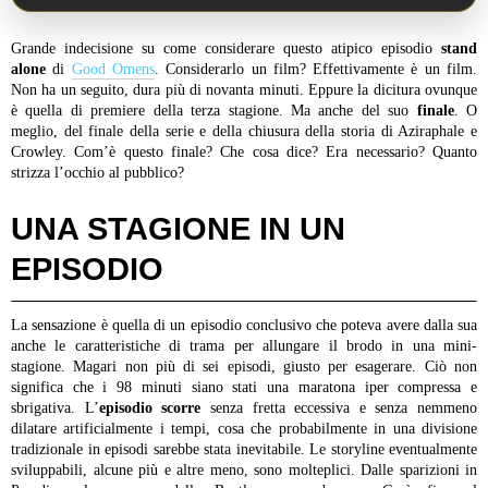
Grande indecisione su come considerare questo atipico episodio
stand
alone
di
Good Omens
. Considerarlo un film? Effettivamente è un film.
Non ha un seguito, dura più di novanta minuti. Eppure la dicitura ovunque
è quella di premiere della terza stagione. Ma anche del suo
finale
. O
meglio, del finale della serie e della chiusura della storia di Aziraphale e
Crowley. Com’è questo finale? Che cosa dice? Era necessario? Quanto
strizza l’occhio al pubblico?
UNA STAGIONE IN UN
EPISODIO
La sensazione è quella di un episodio conclusivo che poteva avere dalla sua
anche le caratteristiche di trama per allungare il brodo in una mini-
stagione. Magari non più di sei episodi, giusto per esagerare. Ciò non
significa che i 98 minuti siano stati una maratona iper compressa e
sbrigativa. L’
episodio scorre
senza fretta eccessiva e senza nemmeno
dilatare artificialmente i tempi, cosa che probabilmente in una divisione
tradizionale in episodi sarebbe stata inevitabile. Le storyline eventualmente
sviluppabili, alcune più e altre meno, sono molteplici. Dalle sparizioni in