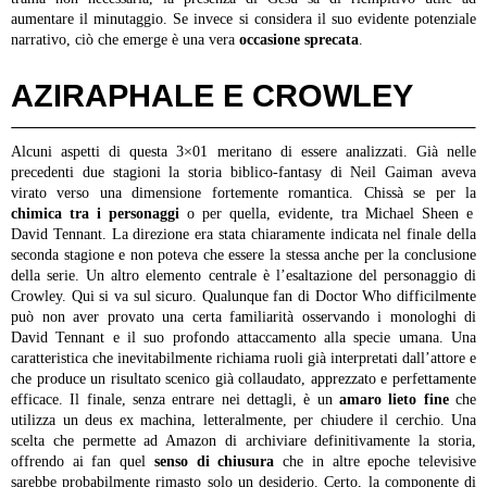
aumentare il minutaggio. Se invece si considera il suo evidente potenziale
narrativo, ciò che emerge è una vera
occasione sprecata
.
AZIRAPHALE E CROWLEY
Alcuni aspetti di questa 3×01 meritano di essere analizzati. Già nelle
precedenti due stagioni la storia biblico-fantasy di Neil Gaiman aveva
virato verso una dimensione fortemente romantica. Chissà se per la
chimica tra i personaggi
o per quella, evidente, tra Michael Sheen e
David Tennant. La direzione era stata chiaramente indicata nel finale della
seconda stagione e non poteva che essere la stessa anche per la conclusione
della serie. Un altro elemento centrale è l’esaltazione del personaggio di
Crowley. Qui si va sul sicuro. Qualunque fan di Doctor Who difficilmente
può non aver provato una certa familiarità osservando i monologhi di
David Tennant e il suo profondo attaccamento alla specie umana. Una
caratteristica che inevitabilmente richiama ruoli già interpretati dall’attore e
che produce un risultato scenico già collaudato, apprezzato e perfettamente
efficace. Il finale, senza entrare nei dettagli, è un
amaro lieto fine
che
utilizza un deus ex machina, letteralmente, per chiudere il cerchio. Una
scelta che permette ad Amazon di archiviare definitivamente la storia,
offrendo ai fan quel
senso di chiusura
che in altre epoche televisive
sarebbe probabilmente rimasto solo un desiderio. Certo, la componente di