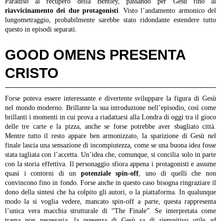
Paradiso al recupero della Bentley, passando per Gesù fino al
riavvicinamento dei due protagonisti
. Visto l’andamento armonico del
lungometraggio, probabilmente sarebbe stato ridondante estendere tutto
questo in episodi separati.
GOOD OMENS PRESENTA
CRISTO
Forse poteva essere interessante e divertente sviluppare la figura di Gesù
nel mondo moderno. Brillante la sua introduzione nell’episodio, così come
brillanti i momenti in cui prova a riadattarsi alla Londra di oggi tra il gioco
delle tre carte e la pizza, anche se forse potrebbe aver sbagliato città.
Mentre tutto il resto appare ben armonizzato, la sparizione di Gesù nel
finale lascia una sensazione di incompiutezza, come se una buona idea fosse
stata tagliata con l’accetta. Un’idea che, comunque, si concilia solo in parte
con la storia effettiva. Il personaggio sfiora appena i protagonisti e assume
quasi i contorni di un
potenziale spin-off
, uno di quelli che non
convincono fino in fondo. Forse anche in questo caso bisogna ringraziare il
dono della sintesi che ha colpito gli autori, o la piattaforma. In qualunque
modo la si voglia vedere, mancato spin-off a parte, questa rappresenta
l’unica vera macchia strutturale di “The Finale”. Se interpretata come
trama non necessaria, la presenza di Gesù sa di riempitivo utile ad