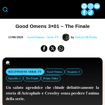
Good Omens 3×01 – The Finale
13/06/2026
Good Omens
·
Serie TV
by
Valerio Di Paolo
RECENSIONE SERIE TV
Good Omens
Stagione 3
Episodio 1
The Finale
Prime Video
Un saluto agrodolce che chiude definitivamente la
storia di Aziraphale e Crowley senza perdere l'anima
della serie.