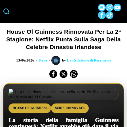
House Of Guinness Rinnovata Per La 2ª
Stagione: Netflix Punta Sulla Saga Della
Celebre Dinastia Irlandese
13/06/2026
News
by
La Redazione di Recenserie
HOUSE OF GUINNESS
SERIE RINNOVATE
La storia della famiglia Guinness
continuerà: Netflix avrebbe già dato il via