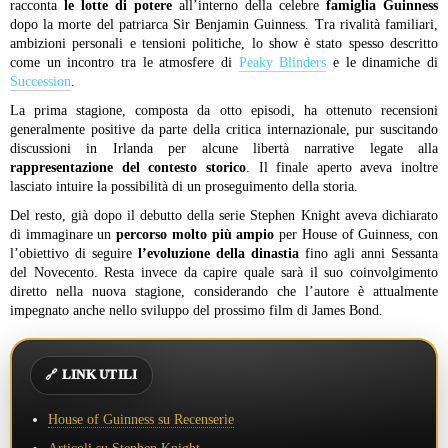
racconta
le lotte di potere
all’interno della celebre
famiglia Guinness
dopo la morte del patriarca Sir Benjamin Guinness. Tra rivalità familiari,
ambizioni personali e tensioni politiche, lo show è stato spesso descritto
come un incontro tra le atmosfere di
Peaky Blinders
e le dinamiche di
Succession
.
La prima stagione, composta da otto episodi, ha ottenuto recensioni
generalmente positive da parte della critica internazionale, pur suscitando
discussioni in Irlanda per alcune libertà narrative legate alla
rappresentazione del contesto storico
. Il finale aperto aveva inoltre
lasciato intuire la possibilità di un proseguimento della storia.
Del resto, già dopo il debutto della serie Stephen Knight aveva dichiarato
di immaginare un
percorso molto più ampio
per House of Guinness, con
l’obiettivo di seguire
l’evoluzione della dinastia
fino agli anni Sessanta
del Novecento. Resta invece da capire quale sarà il suo coinvolgimento
diretto nella nuova stagione, considerando che l’autore è attualmente
impegnato anche nello sviluppo del prossimo film di James Bond.
🔗 LINK UTILI
House of Guinness su Recenserie