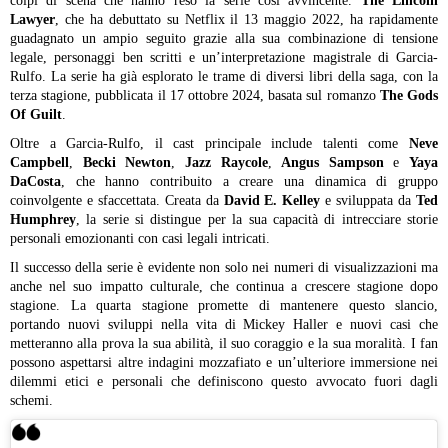
colpi di scena che hanno reso la serie così avvincente.
The Lincoln
Lawyer
, che ha debuttato su Netflix il 13 maggio 2022, ha rapidamente
guadagnato un ampio seguito grazie alla sua combinazione di tensione
legale, personaggi ben scritti e un’interpretazione magistrale di Garcia-
Rulfo. La serie ha già esplorato le trame di diversi libri della saga, con la
terza stagione, pubblicata il 17 ottobre 2024, basata sul romanzo
The Gods
Of Guilt
.
Oltre a Garcia-Rulfo, il cast principale include talenti come
Neve
Campbell
,
Becki Newton
,
Jazz Raycole
,
Angus Sampson
e
Yaya
DaCosta
, che hanno contribuito a creare una dinamica di gruppo
coinvolgente e sfaccettata. Creata da
David E. Kelley
e sviluppata da
Ted
Humphrey
, la serie si distingue per la sua capacità di intrecciare storie
personali emozionanti con casi legali intricati.
Il successo della serie è evidente non solo nei numeri di visualizzazioni ma
anche nel suo impatto culturale, che continua a crescere stagione dopo
stagione. La quarta stagione promette di mantenere questo slancio,
portando nuovi sviluppi nella vita di Mickey Haller e nuovi casi che
metteranno alla prova la sua abilità, il suo coraggio e la sua moralità. I fan
possono aspettarsi altre indagini mozzafiato e un’ulteriore immersione nei
dilemmi etici e personali che definiscono questo avvocato fuori dagli
schemi.