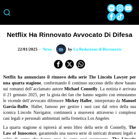
Netflix Ha Rinnovato Avvocato Di Difesa
22/01/2025
News
by
La Redazione di Recenserie
Netflix ha annunciato il rinnovo della serie The Lincoln Lawyer per
una quarta stagione
, confermando il continuo successo dello show basato
sui romanzi dell’acclamato autore
Michael Connelly
. La notizia è arrivata
il 21 gennaio 2025, per la gioia dei fan che hanno seguito con entusiasmo
le vicende dell’avvocato difensore
Mickey Haller
, interpretato da
Manuel
Garcia-Rulfo
. Haller, famoso per gestire i suoi casi dal retro della sua
iconica Lincoln Navigator, continuerà a muoversi attraverso i complessi
casi legali e personali ambientati nella frenetica Los Angeles.
La quarta stagione si ispirerà al sesto libro della serie di Connelly,
The
Law of Innocence
, garantendo una nuova serie di intricati drammi legali e