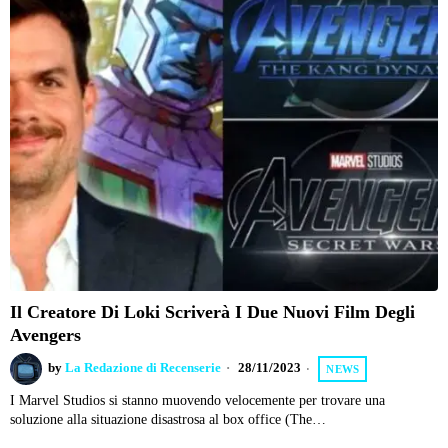
Il Creatore Di Loki Scriverà I Due Nuovi Film Degli
Avengers
by
La Redazione di Recenserie
28/11/2023
NEWS
I Marvel Studios si stanno muovendo velocemente per trovare una
soluzione alla situazione disastrosa al box office (The…