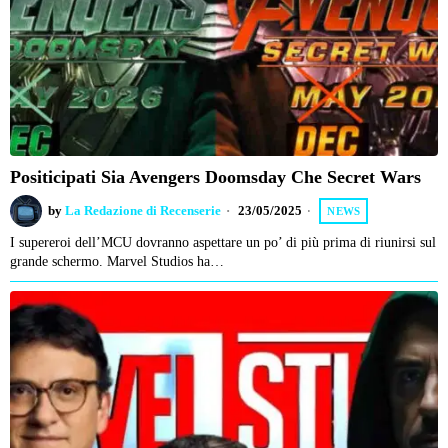
Positicipati Sia Avengers Doomsday Che Secret Wars
by
La Redazione di Recenserie
23/05/2025
NEWS
I supereroi dell’MCU dovranno aspettare un po’ di più prima di riunirsi sul
grande schermo. Marvel Studios ha…