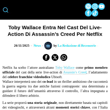
Toby Wallace Entra Nel Cast Del Live-
Action Di Assassin’s Creed Per Netflix
26/11/2025
News
by
La Redazione di Recenserie
Netflix ha scelto l’attore australiano
Toby Wallace
come
primo membro
ufficiale
del cast della serie live-action di
Assassin’s Creed
, l’adattamento
del
celebre franchise videoludico
Ubisoft.
Wallace interpreterà uno dei
co-lead
in un thriller ambizioso che racconterà
la guerra segreta tra due antiche fazioni contrapposte: una determinata a
guidare il futuro dell’umanità attraverso il controllo, l’altra impegnata a
difendere il libero arbitrio.
La serie proporrà
una storia originale
, non direttamente basata sui capitoli
dei videogiochi, e attraverserà alcuni
momenti storici chiave
, con l’Italia