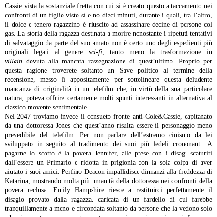
Cassie vista la sostanziale fretta con cui si è creato questo attaccamento nei
confronti di un figlio visto sì e no dieci minuti, durante i quali, tra l’altro,
il dolce e tenero ragazzino è riuscito ad assassinare decine di persone col
gas.
La storia della ragazza destinata a morire nonostante i ripetuti tentativi
di salvataggio da parte del suo amato non è certo uno degli espedienti più
originali legati al genere
sci-fi
, tanto meno la trasformazione in
villain
dovuta alla mancata rassegnazione di quest’ultimo. Proprio per
questa ragione troverete soltanto un Save politico al termine della
recensione, messo lì appositamente per sottolineare questa deludente
mancanza di originalità in un telefilm che, in virtù della sua particolare
natura, poteva offrire certamente molti spunti interessanti in alternativa al
classico movente sentimentale.
Nel 2047 troviamo invece il consueto fronte anti-Cole&Cassie, capitanato
da una dottoressa Jones che quest’anno risulta essere il personaggio meno
prevedibile del telefilm. Per non parlare dell’estremo cinismo da lei
sviluppato in seguito al tradimento dei suoi più fedeli crononauti. A
pagarne lo scotto è la povera Jennifer, alle prese con i disagi scaturiti
dall’essere un Primario e ridotta in prigionia con la sola colpa di aver
aiutato i suoi amici. Perfino Deacon impallidisce dinnanzi alla freddezza di
Katarina, mostrando molta più umanità della dottoressa nei confronti della
povera reclusa. Emily Hampshire riesce a restituirci perfettamente il
disagio provato dalla ragazza, caricata di un fardello di cui farebbe
tranquillamente a meno e circondata soltanto da persone che la vedono solo