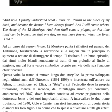
“
And now, I finally understand what I must do. Return to the place of my
birth, and become the demon I have always feared. And I will create others.
The Army of the 12 Monkeys. And then shall come a plague, so that time
itself can be broken. So that one day, we will have forever. When the forest
is red.”
Ad un passo dal
season finale,
12 Monkeys punta i riflettori sul passato del
Testimone, focalizzando la narrazione sulle ragioni che in principio lo
spinsero a tentare di distruggere il tempo. Il risultato è un buon episodio,
dai ritmi molto blandi nonostante si tratti di un preludio al finale di
stagione, ma dal forte valore simbolico proprio per via della sua funzione
chiarificatrice.
Questa volta la trama si muove lungo due
storyline
, la prima sviluppata
negli ultimi anni dell’Ottocento (1891-1899) e incentrata sull’amore tra
Athan, il Testimone, ed Eliza, la “
thief
” a cui l’episodio deve la propria
titolazione, mentre la seconda, dal minutaggio molto più contenuto,
ambientata nel 2047, dove Jennifer continua ad essere prigioniera della
dottoressa Jones e dei suoi improbabili alleati. A intervallare le due trame
troviamo, nel 1940, Cole e Cassie, narratori inconsapevoli di questa storia
d’amore tra loro figlio e la donna che lo spinse a diventare a tutti gli effetti