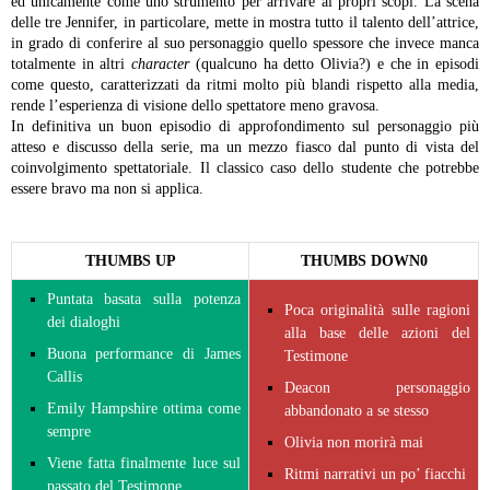
ed unicamente come uno strumento per arrivare ai propri scopi. La scena
delle tre Jennifer, in particolare, mette in mostra tutto il talento dell’attrice,
in grado di conferire al suo personaggio quello spessore che invece manca
totalmente in altri
character
(qualcuno ha detto Olivia?) e che in episodi
come questo, caratterizzati da ritmi molto più blandi rispetto alla media,
rende l’esperienza di visione dello spettatore meno gravosa.
In definitiva un buon episodio di approfondimento sul personaggio più
atteso e discusso della serie, ma un mezzo fiasco dal punto di vista del
coinvolgimento spettatoriale. Il classico caso dello studente che potrebbe
essere bravo ma non si applica.
THUMBS UP
THUMBS DOWN0
Puntata basata sulla potenza
Poca originalità sulle ragioni
dei dialoghi
alla base delle azioni del
Buona performance di James
Testimone
Callis
Deacon personaggio
Emily Hampshire ottima come
abbandonato a se stesso
sempre
Olivia non morirà mai
Viene fatta finalmente luce sul
Ritmi narrativi un po’ fiacchi
passato del Testimone