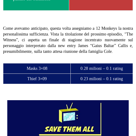
Come avevamo anticipato, questa volta assegniamo a 12 Monkeys la nostra
personalissima sufficienza. Vista la titolazione del prossimo episodio, “The
Witness”, ci aspetta un finale di stagione incentrato nuovamente sul
personaggio interpretato dalla new entry James “Gaius Baltar” Callis e,
presumibilmente, sulla tanto attesa riunione della famiglia Cole.
Masks 3×08
0.28 milioni – 0.1 rating
Thief 3×09
0.23 milioni – 0.1 rating