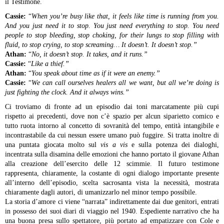
il Testimone.
Cassie:
“
When you’re busy like that, it feels like time is running from you.
And you just need it to stop. You just need everything to stop. You need
people to stop bleeding, stop choking, for their lungs to stop filling with
fluid, to stop crying, to stop screaming… It doesn’t. It doesn’t stop.”
Athan:
“
No, it doesn’t stop. It takes, and it runs.”
Cassie:
“
Like a thief.”
Athan:
“
You speak about time as if it were an enemy.”
Cassie:
“
We can call ourselves healers all we want, but all we’re doing is
just fighting the clock. And it always wins.”
Ci troviamo di fronte ad un episodio dai toni marcatamente più cupi
rispetto ai precedenti, dove non c’è spazio per alcun siparietto comico e
tutto ruota intorno al concetto di sovranità del tempo, entità intangibile e
incontrastabile da cui nessun essere umano può fuggire. Si tratta inoltre di
una puntata giocata molto sul
vis a vis
e sulla potenza dei dialoghi,
incentrata sulla disamina delle emozioni che hanno portato il giovane Athan
alla creazione dell’esercito delle 12 scimmie. Il futuro testimone
rappresenta, chiaramente, la costante di ogni dialogo importante presente
all’interno dell’episodio, scelta sacrosanta vista la necessità, mostrata
chiaramente dagli autori, di umanizzarlo nel minor tempo possibile.
La storia d’amore ci viene “narrata” indirettamente dai due genitori, entrati
in possesso dei suoi diari di viaggio nel 1940. Espediente narrativo che ha
una buona presa sullo spettatore, più portato ad empatizzare con Cole e