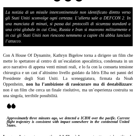
La notizia di un missile intercontinentale non identificato diretto verso
gli Stati Uniti sconvolge ogni certezza. L’allerta sale a DEFCON 2. In
una manciata di minuti, si passa dai protocolli di sicurezza standard a
una crisi globale in cui Cina, Russia e Iran si muovono militarmente e
in cui gli Stati Uniti non riescono nemmeno a capire chi abbia lanciato
l’attacco.
Con A House Of Dynamite,
Kathryn Bigelow
torna a dirigere un film che
mette lo spettatore al centro di un’escalation apocalittica, condensata in un
arco narrativo di appena venti minuti reali, e lo fa con la consueta tensione
chirurgica e un cast d’altissimo livello guidato da
Idris Elba
nei panni del
Presidente degli Stati Uniti. La sceneggiatura, firmata da
Noah
Oppenheim
,
non ha l’ambizione di rassicurare ma di destabilizzare
:
non è un film che cerca un finale risolutivo, ma un’esperienza costruita su
una singola, terribile possibilità.
Approximately three minutes ago, we detected a ICBM over the pacific. Current
flight trajectory is consistent with impact somewhere in the continental United
States.