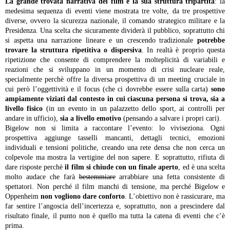
La grande trovata narrativa del film è la sua struttura tripartita
: la
medesima sequenza di eventi viene mostrata tre volte, da tre prospettive
diverse, ovvero la sicurezza nazionale, il comando strategico militare e la
Presidenza. Una scelta che sicuramente dividerà il pubblico, soprattutto chi
si aspetta una narrazione lineare e un crescendo tradizionale
potrebbe
trovare la struttura ripetitiva o dispersiva
. In realtà è proprio questa
ripetizione che consente di comprendere la molteplicità di variabili e
reazioni che si sviluppano in un momento di crisi nucleare reale,
specialmente perchè offre la diversa prospettiva di un meeting cruciale in
cui però l’oggettività e il focus (che ci dovrebbe essere sulla carta)
sono
ampiamente viziati dal contesto in cui ciascuna persona si trova, sia a
livello fisico
(in un evento in un palazzetto dello sport, ai controlli per
andare in ufficio),
sia a livello emotivo
(pensando a salvare i propri cari).
Bigelow non si limita a raccontare l’evento: lo viviseziona. Ogni
prospettiva aggiunge tasselli mancanti, dettagli tecnici, emozioni
individuali e tensioni politiche, creando una rete densa che non cerca un
colpevole ma mostra la vertigine del non sapere. E soprattutto, rifiuta di
dare risposte perchè
il film si chiude con un finale aperto
, ed è una scelta
molto audace che farà
bestemmiare
arrabbiare una fetta consistente di
spettatori. Non perché il film manchi di tensione, ma perché Bigelow e
Oppenheim
non vogliono dare conforto
. L’obiettivo non è rassicurare, ma
far sentire l’angoscia dell’incertezza e, soprattutto, non a prescindere dal
risultato finale, il punto non è quello ma tutta la catena di eventi che c’è
prima.