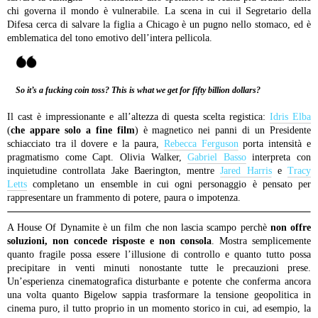
chi governa il mondo è vulnerabile. La scena in cui il Segretario della
Difesa cerca di salvare la figlia a Chicago è un pugno nello stomaco, ed è
emblematica del tono emotivo dell’intera pellicola.
So it’s a fucking coin toss? This is what we get for fifty billion dollars?
Il cast è impressionante e all’altezza di questa scelta registica:
Idris Elba
(
che appare solo a fine film
) è magnetico nei panni di un Presidente
schiacciato tra il dovere e la paura,
Rebecca Ferguson
porta intensità e
pragmatismo come Capt. Olivia Walker,
Gabriel Basso
interpreta con
inquietudine controllata Jake Baerington, mentre
Jared Harris
e
Tracy
Letts
completano un ensemble in cui ogni personaggio è pensato per
rappresentare un frammento di potere, paura o impotenza.
A House Of Dynamite è un film che non lascia scampo perchè
non offre
soluzioni, non concede risposte e non consola
. Mostra semplicemente
quanto fragile possa essere l’illusione di controllo e quanto tutto possa
precipitare in venti minuti nonostante tutte le precauzioni prese.
Un’esperienza cinematografica disturbante e potente che conferma ancora
una volta quanto Bigelow sappia trasformare la tensione geopolitica in
cinema puro, il tutto proprio in un momento storico in cui, ad esempio, la