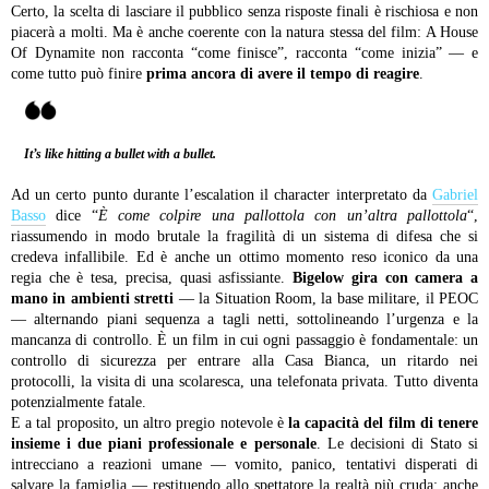
Certo, la scelta di lasciare il pubblico senza risposte finali è rischiosa e non
piacerà a molti. Ma è anche coerente con la natura stessa del film: A House
Of Dynamite non racconta “come finisce”, racconta “come inizia” — e
come tutto può finire
prima ancora di avere il tempo di reagire
.
It’s like hitting a bullet with a bullet.
Ad un certo punto durante l’escalation il character interpretato da
Gabriel
Basso
dice “
È come colpire una pallottola con un’altra pallottola
“,
riassumendo in modo brutale la fragilità di un sistema di difesa che si
credeva infallibile. Ed è anche un ottimo momento reso iconico da una
regia che è tesa, precisa, quasi asfissiante.
Bigelow gira con camera a
mano in ambienti stretti
— la Situation Room, la base militare, il PEOC
— alternando piani sequenza a tagli netti, sottolineando l’urgenza e la
mancanza di controllo. È un film in cui ogni passaggio è fondamentale: un
controllo di sicurezza per entrare alla Casa Bianca, un ritardo nei
protocolli, la visita di una scolaresca, una telefonata privata. Tutto diventa
potenzialmente fatale.
E a tal proposito, un altro pregio notevole è
la capacità del film di tenere
insieme i due piani professionale e personale
. Le decisioni di Stato si
intrecciano a reazioni umane — vomito, panico, tentativi disperati di
salvare la famiglia — restituendo allo spettatore la realtà più cruda: anche