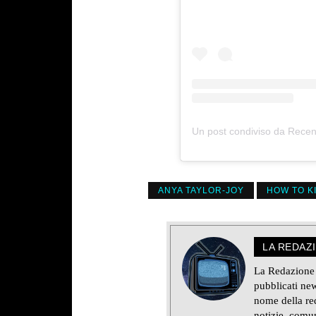
Un post condiviso da Recen
ANYA TAYLOR-JOY
HOW TO K
LA REDAZ
La Redazione d
pubblicati new
nome della red
notizie, comun