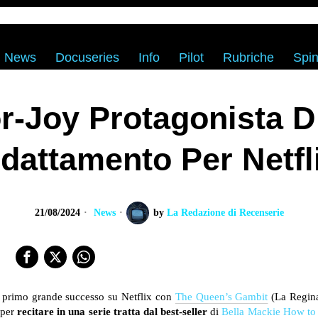
News
Docuseries
Info
Pilot
Rubriche
Spin
r-Joy Protagonista 
dattamento Per Netfl
21/08/2024
News
by
La Redazione di Recenserie
uo primo grande successo su Netflix con
The Queen’s Gambit
(La Regin
 per
recitare in una serie tratta dal best-seller
di
Bella Mackie How to 