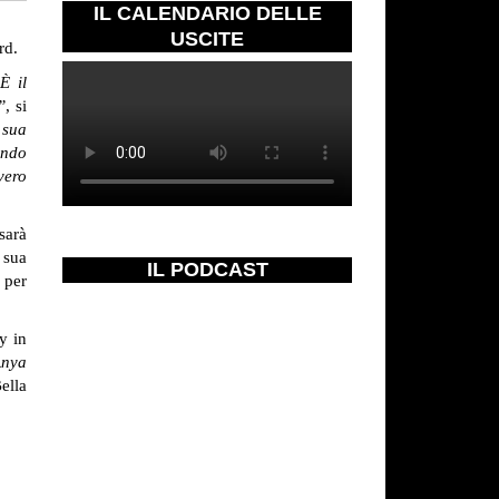
IL CALENDARIO DELLE
USCITE
rd.
È il
”
, si
 sua
ando
vero
sarà
 sua
IL PODCAST
 per
y in
Anya
ella