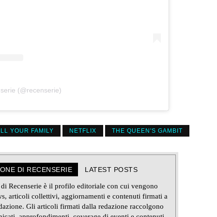
serie (@recenserie)
ILL YOUR FAMILY
NETFLIX
THE QUEEN'S GAMBIT
IONE DI RECENSERIE
LATEST POSTS
i Recenserie è il profilo editoriale con cui vengono
s, articoli collettivi, aggiornamenti e contenuti firmati a
azione. Gli articoli firmati dalla redazione raccolgono
icati, approfondimenti, coverage di eventi e contenuti