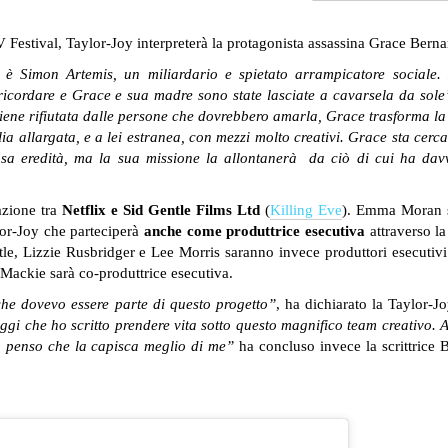
 Festival, Taylor-Joy interpreterà la protagonista assassina Grace Berna
 Simon Artemis, un miliardario e spietato arrampicatore sociale. 
 ricordare e Grace e sua madre sono state lasciate a cavarsela da sole
ne rifiutata dalle persone che dovrebbero amarla, Grace trasforma la
lia allargata, e a lei estranea, con mezzi molto creativi. Grace sta cerc
iosa eredità, ma la sua missione la allontanerà da ciò di cui ha dav
azione tra
Netflix e Sid Gentle Films Ltd
(
Killing Eve
). Emma Moran 
lor-Joy che parteciperà
anche come produttrice esecutiva
attraverso la
e, Lizzie Rusbridger e Lee Morris saranno invece produttori esecutivi
a Mackie sarà co-produttrice esecutiva.
he dovevo essere parte di questo progetto”
, ha dichiarato la Taylor-Jo
ggi che ho scritto prendere vita sotto questo magnifico team creativo. 
so penso che la capisca meglio di me”
ha concluso invece la scrittrice B