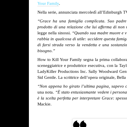
Your Family
.
Nella serie, annunciata mercoledì all’Edinburgh TV
“Grace ha una famiglia complicata. Suo padre è
prodotto di una relazione che lui afferma di non
legge nella sinossi.
“Quando sua madre muore e vie
rabbia in qualcosa di utile: uccidere questa famig
di farsi strada verso la vendetta e una sostanz
bisogno.”
How to Kill Your Family segna la prima collabor
sceneggiatrice e produttrice esecutiva, con la Tay
LadyKiller Productions Inc. Sally Woodward Gentl
Sid Gentle. La scrittrice dell’opera originale, Bell
“Non appena ho girato l’ultima pagina, sapevo c
una nota.
“È stato entusiasmante vedere i persona
è la scelta perfetta per interpretare Grace: spes
Mackie.