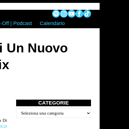
-Off | Podcast
Calendario
Di Un Nuovo
ix
CATEGORIE
Categorie
a Di
Kill