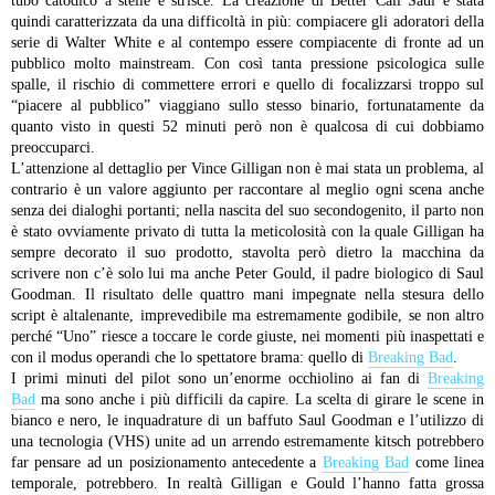
tubo catodico a stelle e strisce. La creazione di Better Call Saul è stata
quindi caratterizzata da una difficoltà in più: compiacere gli adoratori della
serie di Walter White e al contempo essere compiacente di fronte ad un
pubblico molto mainstream. Con così tanta pressione psicologica sulle
spalle, il rischio di commettere errori e quello di focalizzarsi troppo sul
“piacere al pubblico” viaggiano sullo stesso binario, fortunatamente da
quanto visto in questi 52 minuti però non è qualcosa di cui dobbiamo
preoccuparci.
L’attenzione al dettaglio per Vince Gilligan non è mai stata un problema, al
contrario è un valore aggiunto per raccontare al meglio ogni scena anche
senza dei dialoghi portanti; nella nascita del suo secondogenito, il parto non
è stato ovviamente privato di tutta la meticolosità con la quale Gilligan ha
sempre decorato il suo prodotto, stavolta però dietro la macchina da
scrivere non c’è solo lui ma anche Peter Gould, il padre biologico di Saul
Goodman. Il risultato delle quattro mani impegnate nella stesura dello
script è altalenante, imprevedibile ma estremamente godibile, se non altro
perché “Uno” riesce a toccare le corde giuste, nei momenti più inaspettati e
con il modus operandi che lo spettatore brama: quello di
Breaking Bad
.
I primi minuti del pilot sono un’enorme occhiolino ai fan di
Breaking
Bad
ma sono anche i più difficili da capire. La scelta di girare le scene in
bianco e nero, le inquadrature di un baffuto Saul Goodman e l’utilizzo di
una tecnologia (VHS) unite ad un arrendo estremamente kitsch potrebbero
far pensare ad un posizionamento antecedente a
Breaking Bad
come linea
temporale, potrebbero. In realtà Gilligan e Gould l’hanno fatta grossa