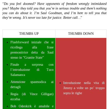
“
Do you feel doomed? Have opponents of freedom wrongly intimidated
you? Maybe they told you that you’re in serious trouble and there’s nothing
you can do about it. I’m Saul Goodman, and I’m here to tell you that
they’re wrong. It’s never too late for justice. Better call…
”
THUMBS UP
THUMBS DOWN
Flashforward iniziale che si
ricollega alla frase
premonitrice detta da Saul
stesso in “Granite State”
Finale a sorpresa con
l’introduzione di Tuco
Salamanca
Attenzione spasmodica ai
Introduzione nella vita di
dettagli
Jimmy a volte un po’ troppo
sopra le righe
Regia (di Vince Gilligan)
eccelsa
Bob Odenkirk è amabile e