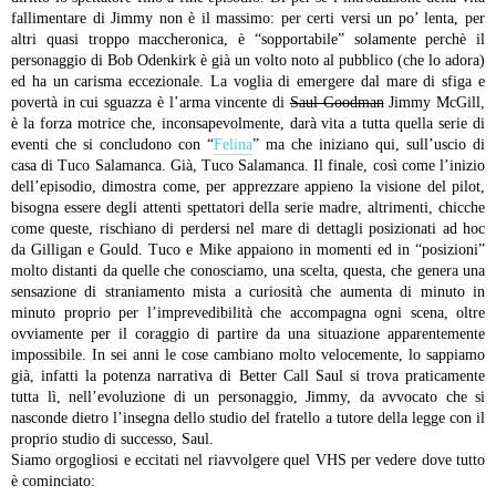
fallimentare di Jimmy non è il massimo: per certi versi un po’ lenta, per
altri quasi troppo maccheronica, è “sopportabile” solamente perchè il
personaggio di Bob Odenkirk è già un volto noto al pubblico (che lo adora)
ed ha un carisma eccezionale. La voglia di emergere dal mare di sfiga e
povertà in cui sguazza è l’arma vincente di
Saul Goodman
Jimmy McGill,
è la forza motrice che, inconsapevolmente, darà vita a tutta quella serie di
eventi che si concludono con “
Felina
” ma che iniziano qui, sull’uscio di
casa di Tuco Salamanca. Già, Tuco Salamanca. Il finale, così come l’inizio
dell’episodio, dimostra come, per apprezzare appieno la visione del pilot,
bisogna essere degli attenti spettatori della serie madre, altrimenti, chicche
come queste, rischiano di perdersi nel mare di dettagli posizionati ad hoc
da Gilligan e Gould. Tuco e Mike appaiono in momenti ed in “posizioni”
molto distanti da quelle che conosciamo, una scelta, questa, che genera una
sensazione di straniamento mista a curiosità che aumenta di minuto in
minuto proprio per l’imprevedibilità che accompagna ogni scena, oltre
ovviamente per il coraggio di partire da una situazione apparentemente
impossibile. In sei anni le cose cambiano molto velocemente, lo sappiamo
già, infatti la potenza narrativa di Better Call Saul si trova praticamente
tutta lì, nell’evoluzione di un personaggio, Jimmy, da avvocato che si
nasconde dietro l’insegna dello studio del fratello a tutore della legge con il
proprio studio di successo, Saul.
Siamo orgogliosi e eccitati nel riavvolgere quel VHS per vedere dove tutto
è cominciato: