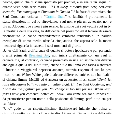
perché, quello che ci viene spacciato per prequel, è in realtà un sequel di
quanto visto nella serie madre. “
If I’m lucky, a month from now, best-case
scenario, I’m managing a Cinnabon in Omaha.
” è la frase di commiato che
Saul Goodman recitava in “
Granite State
” e, fatalità, è praticamente la
stessa situazione in cui lo ritroviamo. Saul non è più un avvocato, non è
più ad Albuquerque e non è più sereno: la visione dei suoi vecchi spot in tv,
la mestizia della sua casa, la diffidenza nel prossimo ed il terrore di essere
riconosciuto lo hanno profondamente cambiato rendendolo un pallido
esemplare di uomo medio oltre la cinquantina che aspetta solo la morte
mentre si riguarda in cassetta i suoi momenti di gloria.
Better Call Saul, a differenza di quanto si poteva ipotizzare e pur partendo
6 anni prima di
Breaking Bad
, non inizia direttamente con un Saul in
carriera ma, al contrario, ci viene presentato in una situazione con diverse
analogie a quella del suo futuro, anche qui è un uomo che fatica a sbarcare
il lunario e viaggia sul depresso andante, tuttavia rispetto al suo Io post
incontro con Walter White gode di alcune differenze uniche: non ha i baffi,
si chiama Jimmy McGill ed è ancora un avvocato. Frasi come “
Don’t let
false allegations bully you into an unfair fight. Hi, I’m Saul Goodman, and
I will do the fighting for you. No charge is too big for me. When legal
forces have you cornered, better call Saul!
” ora come ora sono impossibili
da pronosticare per un uomo nella posizione di Jimmy, però tutto sta per
cambiare.
“Uno” gode di un rispettabilissimo flashforward iniziale che traina di
diritto lo spettatore fino a fine episodio. Di per sè l’introduzione della vita