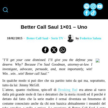
Better Call Saul 1×01 – Uno
10/02/2015
Better Call Saul
·
Serie TV
by
Federico Salata
“
I’ll get your case dismissed. I’ll give you the defense you
deserve. Why? Because I’m Saul Goodman, attorney-at-law. I
investigate, advocate, persuade, and, most importantly, win!
Win…win…win! Better call Saul.
”
In qualche modo si può dire che sia partito tutto da qui ma, soprattutto,
tutto da lui: Jimmy McGill.
L’atteso, quanto rischioso, spin-off di
Breaking Bad
era atteso al varco
dalla più grande mole di fan e detrattori che la storia ricordi ed il perché è
dettato dal fatto che la serie madre è ormai diventata un fenomeno di
costume conosciuto anche da chi non bazzica abitualmente i meandri del