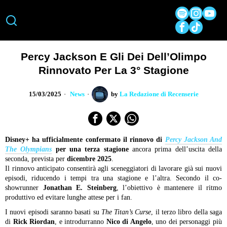
Percy Jackson E Gli Dei Dell’Olimpo
Rinnovato Per La 3° Stagione
15/03/2025
News
by
La Redazione di Recenserie
Disney+ ha ufficialmente confermato il rinnovo di
Percy Jackson And
The Olympians
per una terza stagione
ancora prima dell’uscita della
seconda, prevista per
dicembre 2025
.
Il rinnovo anticipato consentirà agli sceneggiatori di lavorare già sui nuovi
episodi, riducendo i tempi tra una stagione e l’altra. Secondo il co-
showrunner
Jonathan E. Steinberg
, l’obiettivo è mantenere il ritmo
produttivo ed evitare lunghe attese per i fan.
I nuovi episodi saranno basati su
The Titan’s Curse
, il terzo libro della saga
di
Rick Riordan
, e introdurranno
Nico di Angelo
, uno dei personaggi più