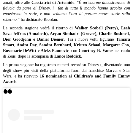
amati, oltre alle
Cacciatrici di Artemide
: “
È un’enorme dimostrazione di
fiducia da parte di Disney, i fan di tutto il mondo hanno accolto con
entusiasmo la serie, e non vediamo l’ora di portare nuove storie sullo
schermo.
” ha dichiarato Riordan.
La seconda stagione vedrà il ritorno di
Walker Scobell (Percy), Leah
Sava Jeffries (Annabeth), Aryan Simhadri (Grover), Charlie Bushnell,
Dior Goodjohn e Daniel Diemer
. Tra i nuovi volti figurano
Tamara
Smart, Andra Day, Sandra Bernhard, Kristen Schaal, Margaret Cho,
Rosemarie DeWitt e Aleks Paunovic
, con
Courtney B. Vance
nel ruolo
di Zeus, dopo la scomparsa di
Lance Reddick
.
La prima stagione ha registrato numeri record su Disney+, diventando uno
degli show più visti della piattaforma fuori dai franchise Marvel e Star
Wars, e ha ricevuto
16 nomination ai Children’s and Family Emmy
Awards
.