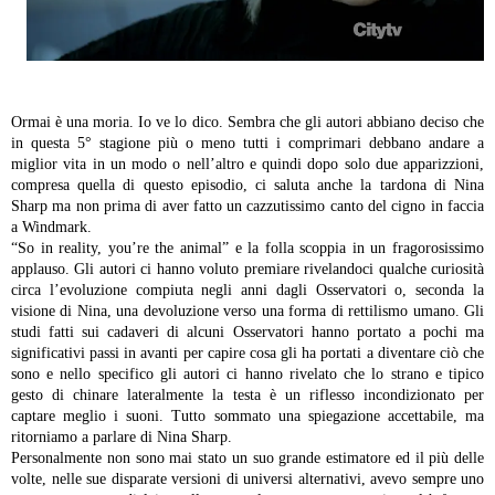
Ormai è una moria. Io ve lo dico. Sembra che gli autori abbiano deciso che
in questa 5° stagione più o meno tutti i comprimari debbano andare a
miglior vita in un modo o nell’altro e quindi dopo solo due apparizzioni,
compresa quella di questo episodio, ci saluta anche la tardona di Nina
Sharp ma non prima di aver fatto un cazzutissimo canto del cigno in faccia
a Windmark.
“So in reality, you’re the animal” e la folla scoppia in un fragorosissimo
applauso. Gli autori ci hanno voluto premiare rivelandoci qualche curiosità
circa l’evoluzione compiuta negli anni dagli Osservatori o, seconda la
visione di Nina, una devoluzione verso una forma di rettilismo umano. Gli
studi fatti sui cadaveri di alcuni Osservatori hanno portato a pochi ma
significativi passi in avanti per capire cosa gli ha portati a diventare ciò che
sono e nello specifico gli autori ci hanno rivelato che lo strano e tipico
gesto di chinare lateralmente la testa è un riflesso incondizionato per
captare meglio i suoni. Tutto sommato una spiegazione accettabile, ma
ritorniamo a parlare di Nina Sharp.
Personalmente non sono mai stato un suo grande estimatore ed il più delle
volte, nelle sue disparate versioni di universi alternativi, avevo sempre uno