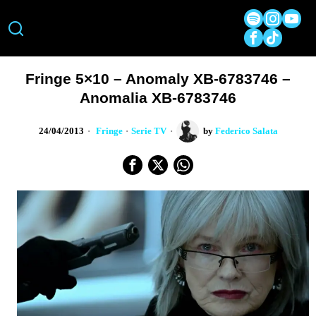
Fringe 5×10 – Anomaly XB-6783746 –
Anomalia XB-6783746
24/04/2013
Fringe
·
Serie TV
by
Federico Salata