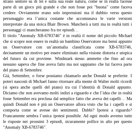
strano sentore su di lei e sulla sua reale natura, come se in realtà facesse
parte di un gioco più grande e che non fosse poi “buona” come faceva
credere. Ovviamente erano solo impressioni ma il dubbio verso questo
personaggio era l’unica costante che accomunava le varie versioni
interpretate da una stoica Blair Brown. Mancherà a tutti ma in realtà tutti i
personaggi ci mancheranno fra tre episodi…
Il titolo “Anomaly XB-6783746” è in realtà il nome del piccolo Michael
che si scopre non essere in realtà un bambino Osservatore ma bensì appunto
un Osservatore con un’anomalia classificata come XB-6783746,
decisamente un motivo per essere eliminato nella visione distorta e utopica
del futuro da cui proviene. Windmark stesso ammette che fino ad ora
nessuno sapeva che fine aveva fatto ma noi sappiamo che lui faceva parte
del piano di Settembre.
Già, Settembre, o forse possiamo chiamarlo anche Donald se preferite. I
poteri nascosti di Michael fanno ritornare alla mente di Walter molti ricordi
(si spera anche quelli del piano) tra cui l’identità di Donald appunto.
Diciamo che non avevamo molti indizi a riguardo e che l’idea che in realtà
fosse Settembre era preclusa dal semplice fatto che aveva dei capelli… Ma
quindi Donald non è più un Osservatore allora visto che ha i capelli e si
comporta come se avesse dei sentimenti. Dubbi? Ipotesi a riguardo?
Francamente sembra l’unica ipotesi possibile. Ad ogni modo avremo tutte
le risposte nei prossimi 3 episodi, sicuramente pollice in alto per questo
“Anomaly XB-6783746”.