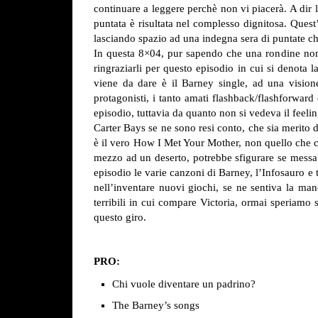
continuare a leggere perchè non vi piacerà. A dir 
puntata è risultata nel complesso dignitosa. Quest
lasciando spazio ad una indegna sera di puntate che
In questa 8×04, pur sapendo che una rondine non f
ringraziarli per questo episodio in cui si denota 
viene da dare è il Barney single, ad una visione
protagonisti, i tanto amati flashback/flashforward 
episodio, tuttavia da quanto non si vedeva il feeli
Carter Bays se ne sono resi conto, che sia merito 
è il vero How I Met Your Mother, non quello che ci
mezzo ad un deserto, potrebbe sfigurare se messa a
episodio le varie canzoni di Barney, l’Infosauro e 
nell’inventare nuovi giochi, se ne sentiva la ma
terribili in cui compare Victoria, ormai speriamo 
questo giro.
PRO:
Chi vuole diventare un padrino?
The Barney’s songs