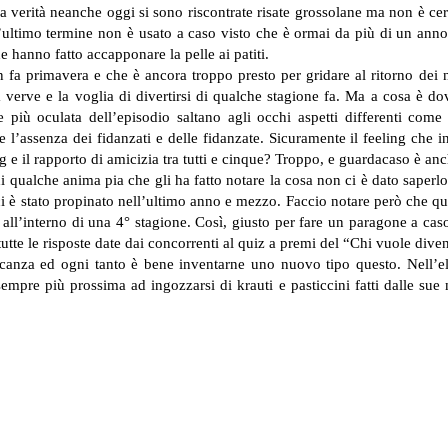
la verità neanche oggi si sono riscontrate risate grossolane ma non è ce
’ultimo termine non è usato a caso visto che è ormai da più di un anno 
 hanno fatto accapponare la pelle ai patiti.
a primavera e che è ancora troppo presto per gridare al ritorno dei n
la verve e la voglia di divertirsi di qualche stagione fa. Ma a cosa è do
 più oculata dell’episodio saltano agli occhi aspetti differenti come
e l’assenza dei fidanzati e delle fidanzate.
Sicuramente il feeling che in
ng e il rapporto di amicizia tra tutti e cinque? Troppo, e guardacaso è a
di qualche anima pia che gli ha fatto notare la cosa non ci è dato saperl
 è stato propinato nell’ultimo anno e mezzo. Faccio notare però che qu
ll’interno di una 4° stagione. Così, giusto per fare un paragone a cas
tutte le risposte date dai concorrenti al quiz a premi del “Chi vuole div
ncanza ed ogni tanto è bene inventarne uno nuovo tipo questo. Nell’e
sempre più prossima ad ingozzarsi di krauti e pasticcini fatti dalle s