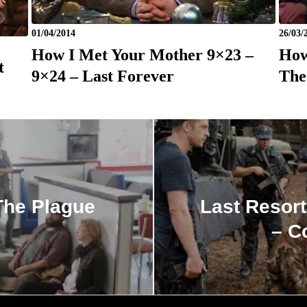
01/04/2014
26/03/
How I Met Your Mother 9×23 –
How
t
9×24 – Last Forever
The
The Plague
Last Resort
– C