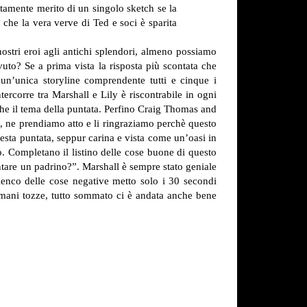
rtamente merito di un singolo sketch se la
che la vera verve di Ted e soci è sparita
ostri eroi agli antichi splendori, almeno possiamo
vuto? Se a prima vista la risposta più scontata che
 un’unica storyline comprendente tutti e cinque i
tercorre tra Marshall e Lily è riscontrabile in ogni
nche il tema della puntata. Perfino Craig Thomas and
o, ne prendiamo atto e li ringraziamo perchè questo
esta puntata, seppur carina e vista come un’oasi in
o.
Completano il listino delle cose buone di questo
entare un padrino?”. Marshall è sempre stato geniale
lenco delle cose negative metto solo i 30 secondi
ue mani tozze, tutto sommato ci è andata anche bene