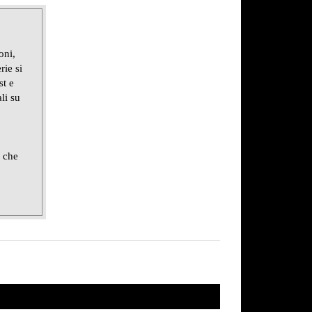
oni,
rie si
st e
li su
e che