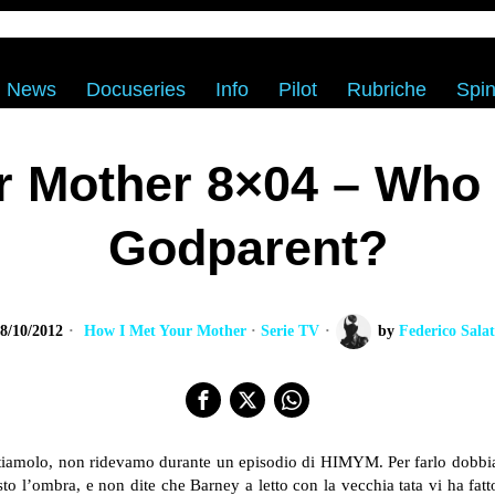
News
Docuseries
Info
Pilot
Rubriche
Spin
r Mother 8×04 – Who
Godparent?
8/10/2012
How I Met Your Mother
·
Serie TV
by
Federico Sala
ttiamolo, non ridevamo durante un episodio di HIMYM. Per farlo dobbia
to l’ombra, e non dite che Barney a letto con la vecchia tata vi ha fatt