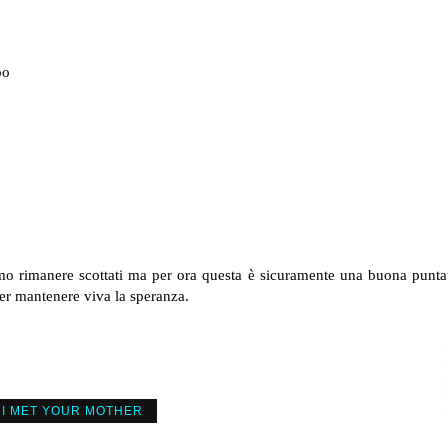
po
mo rimanere scottati ma per ora questa è sicuramente una buona puntat
er mantenere viva la speranza.
I MET YOUR MOTHER