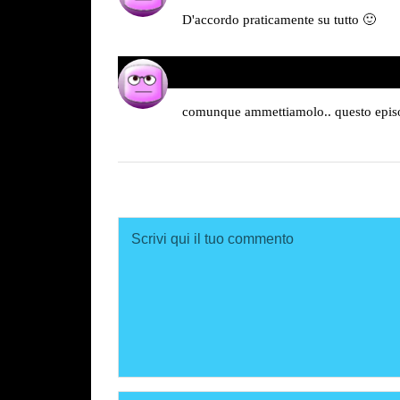
detto:
D'accordo praticamente su tutto 🙂
Maicol
18/10/2012 alle 18:45
ha
detto:
comunque ammettiamolo.. questo episodi