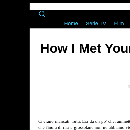
Home
Serie TV
Film
How I Met You
1
Ci erano mancati. Tutti. Era da un po’ che, amme
che finora di risate grossolane non ne abbiamo vis