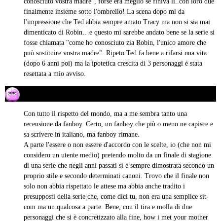
conosciuto vostra madre", forse era meglio se finiva li..con loro due
finalmente insieme sotto l'ombrello! La scena dopo mi da
l'impressione che Ted abbia sempre amato Tracy ma non si sia mai
dimenticato di Robin…e questo mi sarebbe andato bene se la serie si
fosse chiamata "come ho conosciuto zia Robin, l'unico amore che
può sostituire vostra madre". Ripeto Ted fa bene a rifarsi una vita
(dopo 6 anni poi) ma la ipotetica crescita di 3 personaggi è stata
resettata a mio avviso.
David Kant
03/04/2014 alle 17:04
ha
detto:
Con tutto il rispetto del mondo, ma a me sembra tanto una
recensione da fanboy. Certo, un fanboy che più o meno ne capisce e
sa scrivere in italiano, ma fanboy rimane.
A parte l'essere o non essere d'accordo con le scelte, io (che non mi
considero un utente medio) pretendo molto da un finale di stagione
di una serie che negli anni passati si è sempre dimostrata secondo un
proprio stile e secondo determinati canoni. Trovo che il finale non
solo non abbia rispettato le attese ma abbia anche tradito i
presupposti della serie che, come dici tu, non era una semplice sit-
com ma un qualcosa a parte. Bene, con il tira e molla di due
personaggi che si è concretizzato alla fine, how i met your mother