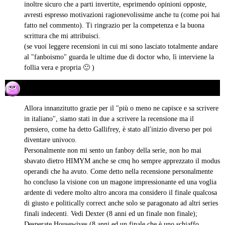
inoltre sicuro che a parti invertite, esprimendo opinioni opposte,
avresti espresso motivazioni ragionevolissime anche tu (come poi hai
fatto nel commento). Ti ringrazio per la competenza e la buona
scrittura che mi attribuisci.
(se vuoi leggere recensioni in cui mi sono lasciato totalmente andare
al "fanboismo" guarda le ultime due di doctor who, lì interviene la
follia vera e propria 🙂 )
Martin Moody
03/04/2014 alle 18:12
ha
detto:
Allora innanzitutto grazie per il "più o meno ne capisce e sa scrivere
in italiano", siamo stati in due a scrivere la recensione ma il
pensiero, come ha detto Gallifrey, è stato all'inizio diverso per poi
diventare univoco.
Personalmente non mi sento un fanboy della serie, non ho mai
sbavato dietro HIMYM anche se cmq ho sempre apprezzato il modus
operandi che ha avuto. Come detto nella recensione personalmente
ho concluso la visione con un magone impressionante ed una voglia
ardente di vedere molto altro ancora ma considero il finale qualcosa
di giusto e politically correct anche solo se paragonato ad altri series
finali indecenti. Vedi Dexter (8 anni ed un finale non finale);
Desperate Housewives (8 anni ed un finale che è uno schiaffo