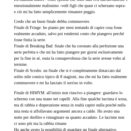
emozionalmente malissimo -vedi figli che quasi ci scherzano sopra-
e ciò mi ha fatto semplicemente rimanere peggio.
Credo che un buon finale debba commuovere.
Finale di Fringe: ho pianto per mesi tentando di capire cosa fosse
realmente accaduto, salvo poi rendermi conto che piangevo perché
fosse finita la serie.
Finale di Breaking Bad: finale che ha coronato alla perfezione una
serie perfetta e che mi ha fatto piangere per giorni esclusivamente
per la fine in sé, ossia la consapevolezza che la serie avesse volto al
termine.
Finale di Scrubs: un finale che si è completamente distaccato dal
solito stile comico tipico di 8 stagioni, ma che mi ha fatto realmente
commuovere e mi ha lasciato il sorriso in volto.
Finale di HIMYM: all'inizio non riuscivo a piangere: guardavo lo
schermo con una mano nei capelli. Alla fine qualche lacrima è scesa,
ma di rabbia e disperazione senza in realtà capire nulla poiché nella
mia testa si affollavano argomenti ancora a caldo. Ho avuto una
notte per sbollire e rimuginare su quanto accaduto. Le lacrime non
ci sono più ma la rabbia rimane.
Ho anche avuto la possibilità di guardare un finale alternativo,