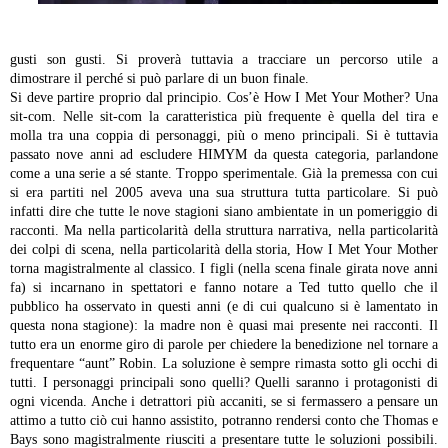
gusti son gusti. Si proverà tuttavia a tracciare un percorso utile a
dimostrare il perché si può parlare di un buon finale.
Si deve partire proprio dal principio. Cos’è How I Met Your Mother? Una
sit-com. Nelle sit-com la caratteristica più frequente è quella del tira e
molla tra una coppia di personaggi, più o meno principali. Si è tuttavia
passato nove anni ad escludere HIMYM da questa categoria, parlandone
come a una serie a sé stante. Troppo sperimentale. Già la premessa con cui
si era partiti nel 2005 aveva una sua struttura tutta particolare. Si può
infatti dire che tutte le nove stagioni siano ambientate in un pomeriggio di
racconti. Ma nella particolarità della struttura narrativa, nella particolarità
dei colpi di scena, nella particolarità della storia, How I Met Your Mother
torna magistralmente al classico.
I figli (nella scena finale girata nove anni
fa) si incarnano in spettatori e fanno notare a Ted tutto quello che il
pubblico ha osservato in questi anni (e di cui qualcuno si è lamentato in
questa nona stagione): la madre non è quasi mai presente nei racconti. Il
tutto era un enorme giro di parole per chiedere la benedizione nel tornare a
frequentare “aunt” Robin. La soluzione è sempre rimasta sotto gli occhi di
tutti. I personaggi principali sono quelli? Quelli saranno i protagonisti di
ogni vicenda. Anche i detrattori più accaniti, se si fermassero a pensare un
attimo a tutto ciò cui hanno assistito, potranno rendersi conto che Thomas e
Bays sono magistralmente riusciti a presentare tutte le soluzioni possibili.