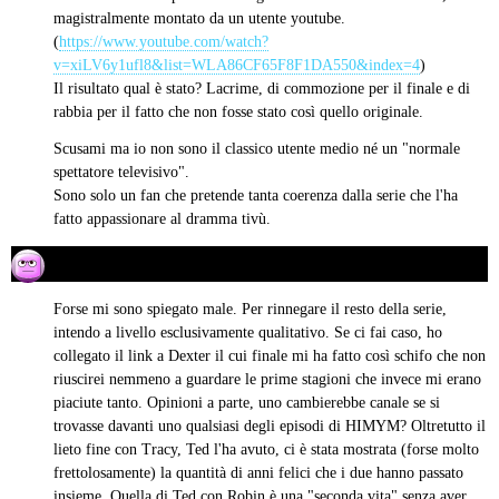
magistralmente montato da un utente youtube.
(
https://www.youtube.com/watch?
v=xiLV6y1ufl8&list=WLA86CF65F8F1DA550&index=4
)
Il risultato qual è stato? Lacrime, di commozione per il finale e di
rabbia per il fatto che non fosse stato così quello originale.
Scusami ma io non sono il classico utente medio né un "normale
spettatore televisivo".
Sono solo un fan che pretende tanta coerenza dalla serie che l'ha
fatto appassionare al dramma tivù.
Gallifrey
03/04/2014 alle 17:13
ha
detto:
Forse mi sono spiegato male. Per rinnegare il resto della serie,
intendo a livello esclusivamente qualitativo. Se ci fai caso, ho
collegato il link a Dexter il cui finale mi ha fatto così schifo che non
riuscirei nemmeno a guardare le prime stagioni che invece mi erano
piaciute tanto. Opinioni a parte, uno cambierebbe canale se si
trovasse davanti uno qualsiasi degli episodi di HIMYM? Oltretutto il
lieto fine con Tracy, Ted l'ha avuto, ci è stata mostrata (forse molto
frettolosamente) la quantità di anni felici che i due hanno passato
insieme. Quella di Ted con Robin è una "seconda vita" senza aver