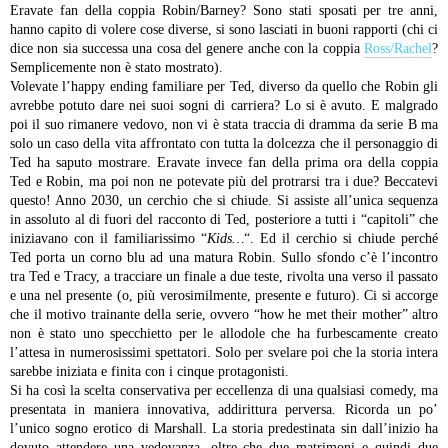
Eravate fan della coppia Robin/Barney? Sono stati sposati per tre anni,
hanno capito di volere cose diverse, si sono lasciati in buoni rapporti (chi ci
dice non sia successa una cosa del genere anche con la coppia
Ross/Rachel
?
Semplicemente non è stato mostrato).
Volevate l’happy ending familiare per Ted, diverso da quello che Robin gli
avrebbe potuto dare nei suoi sogni di carriera? Lo si è avuto. E malgrado
poi il suo rimanere vedovo, non vi è stata traccia di dramma da serie B ma
solo un caso della vita affrontato con tutta la dolcezza che il personaggio di
Ted ha saputo mostrare.
Eravate invece fan della prima ora della coppia
Ted e Robin, ma poi non ne potevate più del protrarsi tra i due? Beccatevi
questo! Anno 2030, un cerchio che si chiude. Si assiste all’unica sequenza
in assoluto al di fuori del racconto di Ted, posteriore a tutti i “capitoli” che
iniziavano con il familiarissimo “
Kids…
“. Ed il cerchio si chiude perché
Ted porta un corno blu ad una matura Robin. Sullo sfondo c’è l’incontro
tra Ted e Tracy, a tracciare un finale a due teste, rivolta una verso il passato
e una nel presente (o, più verosimilmente, presente e futuro). Ci si accorge
che il motivo trainante della serie, ovvero “how he met their mother” altro
non è stato uno specchietto per le allodole che ha furbescamente creato
l’attesa in numerosissimi spettatori. Solo per svelare poi che la storia intera
sarebbe iniziata e finita con i cinque protagonisti.
Si ha così la scelta conservativa per eccellenza di una qualsiasi comedy, ma
presentata in maniera innovativa, addirittura perversa. Ricorda un po’
l’unico sogno erotico di Marshall. La storia predestinata sin dall’inizio ha
dovuto attendere una vedovanza, oltre che due matrimoni e quindi due