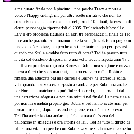
ha
detto:
a me questo finale non è piaciuto…non perchè Tracy è morta e
volevo l'happy ending, ma per altre scelte narrative che non ho
condiviso e che hanno cancellato. nel giro di 10 minuti, la crescita di
alcuni personaggio riportandoli al 2005. Tralasciando Marshall e
Lily il ero problema riguarda gli altri tre personaggi: il finale di Ted
mi è anche piaciuto, si è innamorato e la vita gli ha dato un pugno in
faccia e può capitare, ma perchè aspettare tanto tempo per sposarsi
quando con Stella avrebbe fatto tutto di corsa? Ted ha passato tutta
la vita col desiderio di sposarsi, e una volta trovata aspetta anni?!?…
ma il vero problema riguarda Barney e Robin: una stagione e mezza
intera a dirci che sono maturati, ma non era vero nulla. Robin è
rimasta una attaccata più alla carriera e Barney ha ripreso la solita
vita, quando non solo era disposto a cambiare per Robin ma anche
per Nora…un matrimonio può finire d'accordo, ma allora mi dai
una narrazione adeguata e non due minuti nel finale! La parte finale
poi non mi è andata proprio giu: Robin e Ted hanno avuto anni per
tornare insieme, dopo la seconda stagione, e non è mai successo…
Ted l'ha anche lasciata andare qualche puntata fa (scena del
palloncino in spiaggia) e ora ritorna da lei…Ted ha tutto il diritto di
rifarsi una vita, ma perchè con Robin?La serie si chiamava "come ho