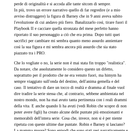
perde di originalità e si accoda alle tante sitcom di sempre.
In più, trovo un errore narrativo quello di far regredire (e a mio
avviso distruggere) la figura di Barney che in 9 anni aveva subito
l'evoluzione di cui andavo più fiero. Banalizzarlo così, tirare fuori il
Playbook II e cacciare quella stronzata del mese perfetto hanno
riportato il suo personaggio a ciò che era prima. Dopo tutti quei
sacrifici per cambiare mi sembra quanto meno assurdo annientare
così la sua figura e mi sembra ancora più assurdo che sia stato
piazzato tra i PRO.
Che lo vogliate o no, la serie non è mai stata fin troppo "realistica".
Da notare, che assolutamente lo considero questo un difetto,
soprattutto per il prodotto che ne era venuto fuori, ma himym ha
sempre viaggiato sull'onda del destino, dell'anima gemella e del
caso. Il tentativo di dare un tocco di realtà e dramma al finale vuol
dire tradire la serie stessa che, al contrario, sebbene ambientata nel
nostro mondo, non ha mai avuto tanta pertinenza con i reali drammi
della vita. E anche quando li ha avuti (vedi Robin che scopre di non
poter avere figli) ha creato alcune delle puntate più emozionanti e
memorabili dell'intera serie. Cosa che, invece, non si è per niente
ripetuta con queste ultime due puntate. Robin e Barney si lasciano?
La mamma muore? Sono episodi che sono stati resi narrativamente e