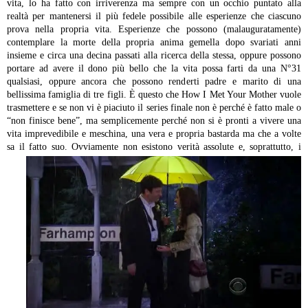
vita, lo ha fatto con irriverenza ma sempre con un occhio puntato alla
realtà per mantenersi il più fedele possibile alle esperienze che ciascuno
prova nella propria vita. Esperienze che possono (malauguratamente)
contemplare la morte della propria anima gemella dopo svariati anni
insieme e circa una decina passati alla ricerca della stessa, oppure possono
portare ad avere il dono più bello che la vita possa farti da una N°31
qualsiasi, oppure ancora che possono renderti padre e marito di una
bellissima famiglia di tre figli. È questo che How I Met Your Mother vuole
trasmettere e se non vi è piaciuto il series finale non è perché è fatto male o
“non finisce bene”, ma semplicemente perché non si è pronti a vivere una
vita imprevedibile e meschina, una vera e propria bastarda ma che a volte
sa il fatto suo.
Ovviamente non esistono verità assolute e, soprattutto, i