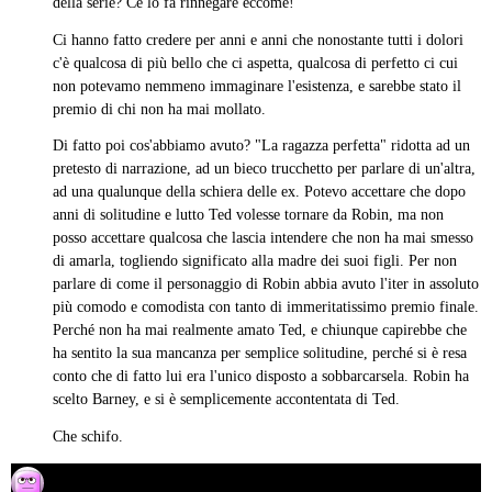
della serie? Ce lo fa rinnegare eccome!
Ci hanno fatto credere per anni e anni che nonostante tutti i dolori
c'è qualcosa di più bello che ci aspetta, qualcosa di perfetto ci cui
non potevamo nemmeno immaginare l'esistenza, e sarebbe stato il
premio di chi non ha mai mollato.
Di fatto poi cos'abbiamo avuto? "La ragazza perfetta" ridotta ad un
pretesto di narrazione, ad un bieco trucchetto per parlare di un'altra,
ad una qualunque della schiera delle ex. Potevo accettare che dopo
anni di solitudine e lutto Ted volesse tornare da Robin, ma non
posso accettare qualcosa che lascia intendere che non ha mai smesso
di amarla, togliendo significato alla madre dei suoi figli. Per non
parlare di come il personaggio di Robin abbia avuto l'iter in assoluto
più comodo e comodista con tanto di immeritatissimo premio finale.
Perché non ha mai realmente amato Ted, e chiunque capirebbe che
ha sentito la sua mancanza per semplice solitudine, perché si è resa
conto che di fatto lui era l'unico disposto a sobbarcarsela. Robin ha
scelto Barney, e si è semplicemente accontentata di Ted.
Che schifo.
rentao86
03/04/2014 alle 17:01