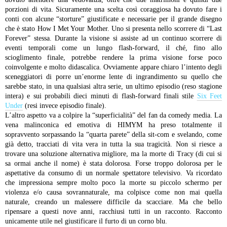
porzioni di vita.
Sicuramente una scelta così coraggiosa ha dovuto fare i
conti con alcune “storture” giustificate e necessarie per il grande disegno
che è stato How I Met Your Mother. Uno si presenta nello scorrere di “Last
Forever” stessa. Durante la visione si assiste ad un continuo scorrere di
eventi temporali come un lungo flash-forward, il ché, fino allo
scioglimento finale, potrebbe rendere la prima visione forse poco
coinvolgente e molto didascalica. Ovviamente appare chiaro l’intento degli
sceneggiatori di porre un’enorme lente di ingrandimento su quello che
sarebbe stato, in una qualsiasi altra serie, un ultimo episodio (reso stagione
intera) e sui probabili dieci minuti di flash-forward finali stile
Six Feet
Under
(resi invece episodio finale).
L’altro aspetto va a colpire la “superficialità” del fan da comedy media. La
vena malinconica ed emotiva di HIMYM ha preso totalmente il
sopravvento sorpassando la “quarta parete” della sit-com e svelando, come
già detto, tracciati di vita vera in tutta la sua tragicità. Non si riesce a
trovare una soluzione alternativa migliore, ma la morte di Tracy (di cui si
sa ormai anche il nome) è stata dolorosa. Forse troppo dolorosa per le
aspettative da consumo di un normale spettatore televisivo. Va ricordato
che impressiona sempre molto poco la morte su piccolo schermo per
violenza e/o causa sovrannaturale, ma colpisce come non mai quella
naturale, creando un malessere difficile da scacciare.
Ma che bello
ripensare a questi nove anni, racchiusi tutti in un racconto. Racconto
unicamente utile nel giustificare il furto di un corno blu.