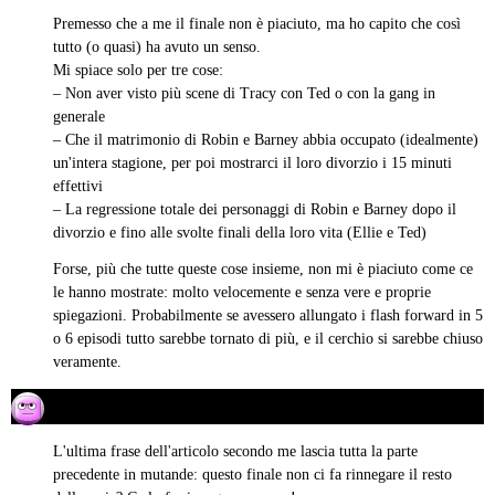
detto:
Premesso che a me il finale non è piaciuto, ma ho capito che così
tutto (o quasi) ha avuto un senso.
Mi spiace solo per tre cose:
– Non aver visto più scene di Tracy con Ted o con la gang in
generale
– Che il matrimonio di Robin e Barney abbia occupato (idealmente)
un'intera stagione, per poi mostrarci il loro divorzio i 15 minuti
effettivi
– La regressione totale dei personaggi di Robin e Barney dopo il
divorzio e fino alle svolte finali della loro vita (Ellie e Ted)
Forse, più che tutte queste cose insieme, non mi è piaciuto come ce
le hanno mostrate: molto velocemente e senza vere e proprie
spiegazioni. Probabilmente se avessero allungato i flash forward in 5
o 6 episodi tutto sarebbe tornato di più, e il cerchio si sarebbe chiuso
veramente.
Red Kurama
03/04/2014 alle 15:33
ha
detto:
L'ultima frase dell'articolo secondo me lascia tutta la parte
precedente in mutande: questo finale non ci fa rinnegare il resto