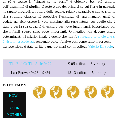
di sé e spesso il “finché se ne parla” è obiettivo ben più ambito
dell’unanimità di giudizi. Questo è uno dei principi su cui l’arte in generale
ha saputo progredire: rottura delle regole, relativo scandalo e nuovo ritorno
alla struttura classica. È probabile l’esistenza di una maggior unità di
vedute nel riconoscere il voto massimo alla serie intera, per quello che è
stata e per la sua capacità di esistere per nove lunghi anni. Ricordando poi
che i finali spesso sono poco importanti. O meglio: non devono essere
determinanti. Il miglior finale è quello che non fa
rinnegare tutto ciò che si
è visto in precedenza
, rendendo dolce l’arrivo così come tutto il percorso.
La recensione è stata scritta a quattro mani con il collega
Valerio Di Paolo
.
The End Of The Aisle 9×22
9.06 milioni – 3.4 rating
Last Forever 9×23 – 9×24
13.13 milioni – 5.4 rating
VOTO EMMY
HOW I
MET
YOUR
MOTHER