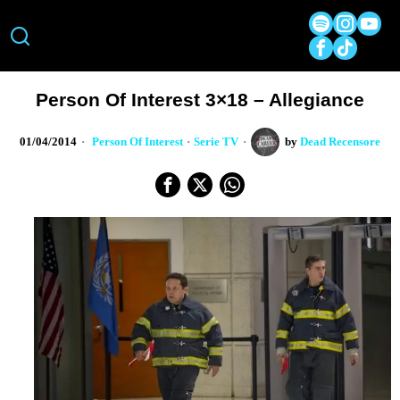
Person Of Interest 3×18 – Allegiance
01/04/2014
Person Of Interest
·
Serie TV
by
Dead Recensore