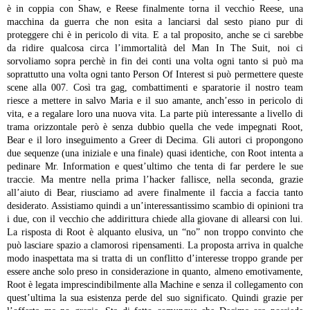
è in coppia con Shaw, e Reese finalmente torna il vecchio Reese, una
macchina da guerra che non esita a lanciarsi dal sesto piano pur di
proteggere chi è in pericolo di vita. E a tal proposito, anche se ci sarebbe
da ridire qualcosa circa l’immortalità del Man In The Suit, noi ci
sorvoliamo sopra perchè in fin dei conti una volta ogni tanto si può ma
soprattutto una volta ogni tanto Person Of Interest si può permettere queste
scene alla 007. Così tra gag, combattimenti e sparatorie il nostro team
riesce a mettere in salvo Maria e il suo amante, anch’esso in pericolo di
vita, e a regalare loro una nuova vita.
La parte più interessante a livello di
trama orizzontale però è senza dubbio quella che vede impegnati Root,
Bear e il loro inseguimento a Greer di Decima. Gli autori ci propongono
due sequenze (una iniziale e una finale) quasi identiche, con Root intenta a
pedinare Mr. Information e quest’ultimo che tenta di far perdere le sue
traccie. Ma mentre nella prima l’hacker fallisce, nella seconda, grazie
all’aiuto di Bear, riusciamo ad avere finalmente il faccia a faccia tanto
desiderato. Assistiamo quindi a un’interessantissimo scambio di opinioni tra
i due, con il vecchio che addirittura chiede alla giovane di allearsi con lui.
La risposta di Root è alquanto elusiva, un “no” non troppo convinto che
può lasciare spazio a clamorosi ripensamenti. La proposta arriva in qualche
modo inaspettata ma si tratta di un conflitto d’interesse troppo grande per
essere anche solo preso in considerazione in quanto, almeno emotivamente,
Root è legata imprescindibilmente alla Machine e senza il collegamento con
quest’ultima la sua esistenza perde del suo significato. Quindi grazie per