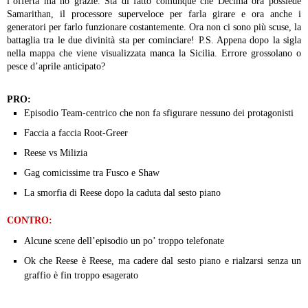
l’offerta ma no grazie.
Sta di fatto comunque che Decima ora possiede
Samarithan, il processore superveloce per farla girare e ora anche i
generatori per farlo funzionare costantemente. Ora non ci sono più scuse, la
battaglia tra le due divinità sta per cominciare!
P.S. Appena dopo la sigla
nella mappa che viene visualizzata manca la Sicilia. Errore grossolano o
pesce d’aprile anticipato?
PRO:
Episodio Team-centrico che non fa sfigurare nessuno dei protagonisti
Faccia a faccia Root-Greer
Reese vs Milizia
Gag comicissime tra Fusco e Shaw
La smorfia di Reese dopo la caduta dal sesto piano
CONTRO:
Alcune scene dell’episodio un po’ troppo telefonate
Ok che Reese è Reese, ma cadere dal sesto piano e rialzarsi senza un
graffio è fin troppo esagerato