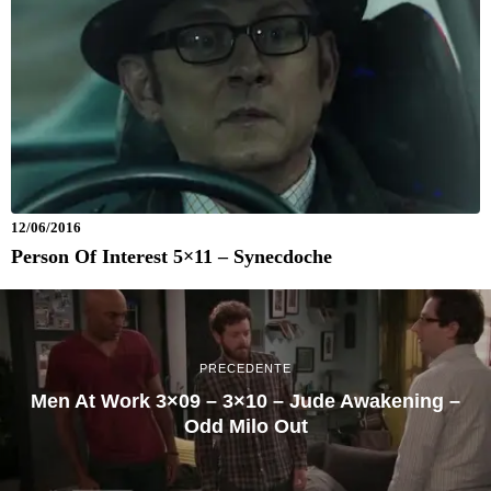
12/06/2016
Person Of Interest 5×11 – Synecdoche
PRECEDENTE
Men At Work 3×09 – 3×10 – Jude Awakening –
Odd Milo Out