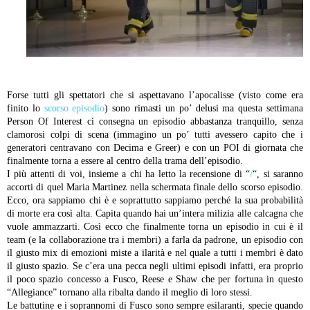
Forse tutti gli spettatori che si aspettavano l’apocalisse (visto come era
finito lo
scorso episodio
) sono rimasti un po’ delusi ma questa settimana
Person Of Interest ci consegna un episodio abbastanza tranquillo, senza
clamorosi colpi di scena (immagino un po’ tutti avessero capito che i
generatori centravano con Decima e Greer) e con un POI di giornata che
finalmente torna a essere al centro della trama dell’episodio.
I più attenti di voi, insieme a chi ha letto la recensione di “
/
“, si saranno
accorti di quel Maria Martinez nella schermata finale dello scorso episodio.
Ecco, ora sappiamo chi è e soprattutto sappiamo perché la sua probabilità
di morte era così alta. Capita quando hai un’intera milizia alle calcagna che
vuole ammazzarti. Così ecco che finalmente torna un episodio in cui è il
team (e la collaborazione tra i membri) a farla da padrone, un episodio con
il giusto mix di emozioni miste a ilarità e nel quale a tutti i membri è dato
il giusto spazio. Se c’era una pecca negli ultimi episodi infatti, era proprio
il poco spazio concesso a Fusco, Reese e Shaw che per fortuna in questo
“Allegiance” tornano alla ribalta dando il meglio di loro stessi.
Le battutine e i soprannomi di Fusco sono sempre esilaranti, specie quando