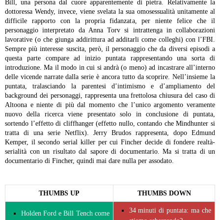
Bill, una persona dal cuore apparentemente di pietra.
Relativamente la
dottoressa Wendy, invece, viene svelata la sua omosessualità unitamente al
difficile rapporto con la propria fidanzata, per niente felice che il
personaggio interpretato da Anna Torv si intrattenga in collaborazioni
lavorative (o che giunga addirittura ad additarli come colleghi) con l’FBI.
Sempre più interesse suscita, però, il personaggio che da diversi episodi a
questa parte compare ad inizio puntata rappresentando una sorta di
introduzione. Ma il modo in cui si andrà (o meno) ad incastrare all’interno
delle vicende narrate dalla serie è ancora tutto da scoprire.
Nell’insieme la
puntata, tralasciando la parentesi d’intimismo e d’ampliamento del
background dei personaggi, rappresenta una frettolosa chiusura del caso di
Altoona e niente di più dal momento che l’unico argomento veramente
nuovo della ricerca viene presentato solo in conclusione di puntata,
sortendo l’effetto di cliffhanger (effetto nullo, contando che Mindhunter si
tratta di una serie Netflix).
Jerry Brudos rappresenta, dopo Edmund
Kemper, il secondo serial killer per cui Fincher decide di fondere realtà-
serialità con un risultato dal sapore di documentario. Ma si tratta di un
documentario di Fincher, quindi mai dare nulla per assodato.
THUMBS UP
THUMBS DOWN
34 minuti di puntata: ma che
Holden Ford e Bill Tench come