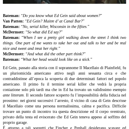
Bateman:
“
Do you know what Ed Gein said about women?
”
Van Patten:
“
Ed Gein? Maitre d’ at Canal Bar?
”
Bateman:
“
No, serial killer, Wisconsin in the fifties.
”
McDermott:
“
So what did Ed say?
”
Bateman:
“
When I see a pretty girl walking down the street I think two
things. One part of me wants to take her out and talk to her and be real
nice and sweet and treat her right.
”
McDermott:
“
And what did the other part think?
”
Bateman:
“
What her head would look like on a stick
.”
Ed Gein, passato alla storia con il soprannome Il Macellaio di Plainfield, fu
un pluriomicida americano attivo negli anni sessanta circa e che
contraddistinse all’epoca la scoperta di due determinati fattori nel popolo
americano. Il primo fu il termine serial killer che vedrà la propria
coniazione solo più tardi ma che in Ed ha trovato un validissimo esempio
ante litteram
. Il secondo fattore scoperto fu l’impossibilità della fiducia nel
prossimo: nei giorni successivi l’arresto, il vicino di casa di Gein descrisse
il Macellaio come una persona normalissima, calma e pacifica. Difficile
trovare un punto di incontro tra questa descrizione ed il corpo sventrato,
privato della testa ed eviscerato che Ed Gein teneva appeso al soffitto del
proprio garage.
È attorno a tali soggetti che Fincher e Penhall desiderano scavare ed