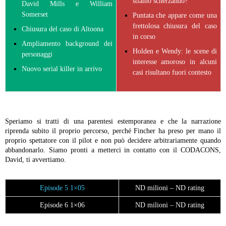
stiamo scherzando?
David Mills e William
Somerset
Puntata che appare come una
frettolosa chiusura del caso
Chiusura del caso di Altoona
in corso
Ampliamento background dei
Holden e Wendy: le scene di
personaggi
interesse amoroso in alcuni
Nuovo serial killer in arrivo
casi risultano fuori contesto
Speriamo si tratti di una parentesi estemporanea e che la narrazione
riprenda subito il proprio percorso, perché Fincher ha preso per mano il
proprio spettatore con il pilot e non può decidere arbitrariamente quando
abbandonarlo. Siamo pronti a metterci in contatto con il CODACONS,
David, ti avvertiamo.
Episode 5 1×05
ND milioni – ND rating
Episode 6 1×06
ND milioni – ND rating