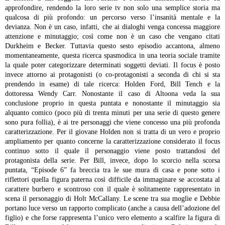
approfondire, rendendo la loro serie tv non solo una semplice storia ma
qualcosa di più profondo: un percorso verso l’insanità mentale e la
devianza. Non è un caso, infatti, che ai dialoghi venga concessa maggiore
attenzione e minutaggio; così come non è un caso che vengano citati
Durkheim e Becker.
Tuttavia questo sesto episodio accantona, almeno
momentaneamente, questa ricerca spasmodica in una teoria sociale tramite
la quale poter categorizzare determinati soggetti deviati. Il focus è posto
invece attorno ai protagonisti (o co-protagonisti a seconda di chi si sta
prendendo in esame) di tale ricerca: Holden Ford, Bill Tench e la
dottoressa Wendy Carr.
Nonostante il caso di Altoona veda la sua
conclusione proprio in questa puntata e nonostante il minutaggio sia
alquanto comico (poco più di trenta minuti per una serie di questo genere
sono pura follia), è ai tre personaggi che viene concesso una più profonda
caratterizzazione.
Per il giovane Holden non si tratta di un vero e proprio
ampliamento per quanto concerne la caratterizzazione considerato il focus
continuo sotto il quale il personaggio viene posto trattandosi del
protagonista della serie. Per Bill, invece, dopo lo scorcio nella scorsa
puntata, “Episode 6” fa breccia tra le sue mura di casa e pone sotto i
riflettori quella figura paterna così difficile da immaginare se accostata al
carattere burbero e scontroso con il quale è solitamente rappresentato in
scena il personaggio di Holt McCallany. Le scene tra sua moglie e Debbie
portano luce verso un rapporto complicato (anche a causa dell’adozione del
figlio) e che forse rappresenta l’unico vero elemento a scalfire la figura di