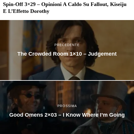
Spin-Off 3×29 – Opinioni A Caldo Su Fallout, Kiseiju
E L’Effetto Dorothy
PRECEDENTE
The Crowded Room 1×10 – Judgement
PROSSIMA
Good Omens 2×03 – I Know Where I’m Going