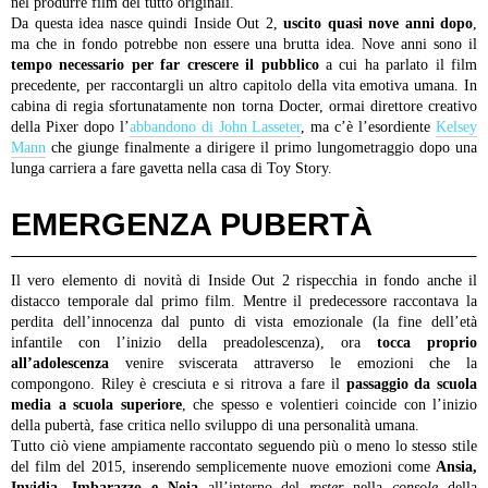
nel produrre film del tutto originali.
Da questa idea nasce quindi Inside Out 2,
uscito quasi nove anni dopo
,
ma che in fondo potrebbe non essere una brutta idea. Nove anni sono il
tempo necessario per far crescere il pubblico
a cui ha parlato il film
precedente, per raccontargli un altro capitolo della vita emotiva umana. In
cabina di regia sfortunatamente non torna Docter, ormai direttore creativo
della Pixer dopo l’
abbandono di John Lasseter
, ma c’è l’esordiente
Kelsey
Mann
che giunge finalmente a dirigere il primo lungometraggio dopo una
lunga carriera a fare gavetta nella casa di Toy Story.
EMERGENZA PUBERTÀ
Il vero elemento di novità di Inside Out 2 rispecchia in fondo anche il
distacco temporale dal primo film. Mentre il predecessore raccontava la
perdita dell’innocenza dal punto di vista emozionale (la fine dell’età
infantile con l’inizio della preadolescenza), ora
tocca proprio
all’adolescenza
venire sviscerata attraverso le emozioni che la
compongono. Riley è cresciuta e si ritrova a fare il
passaggio da scuola
media a scuola superiore
, che spesso e volentieri coincide con l’inizio
della pubertà, fase critica nello sviluppo di una personalità umana.
Tutto ciò viene ampiamente raccontato seguendo più o meno lo stesso stile
del film del 2015, inserendo semplicemente nuove emozioni come
Ansia,
Invidia, Imbarazzo e Noia
all’interno del
roster
nella
console
della