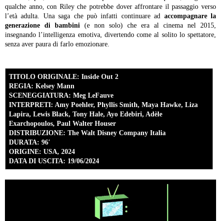
qualche anno, con Riley che potrebbe dover affrontare il passaggio verso
l’età adulta. Una saga che può infatti continuare ad
accompagnare la
generazione di bambini
(e non solo) che era al cinema nel 2015,
insegnando l’intelligenza emotiva, divertendo come al solito lo spettatore,
senza aver paura di farlo emozionare.
TITOLO ORIGINALE: Inside Out 2
REGIA: Kelsey Mann
SCENEGGIATURA: Meg LeFauve
INTERPRETI: Amy Poehler, Phyllis Smith, Maya Hawke, Liza
Lapira, Lewis Black, Tony Hale, Ayo Edebiri, Adèle
Exarchopoulos, Paul Walter Houser
DISTRIBUZIONE: The Walt Disney Company Italia
DURATA: 96′
ORIGINE: USA, 2024
DATA DI USCITA: 19/06/2024