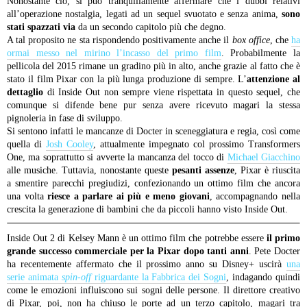
Nonostante ciò, si può tranquillamente affermare che i dubbi relativi
all’operazione nostalgia, legati ad un sequel svuotato e senza anima,
sono
stati spazzati via
da un secondo capitolo più che degno.
A tal proposito ne sta rispondendo positivamente anche il
box office
, che
ha
ormai messo nel mirino l’incasso del primo film
. Probabilmente la
pellicola del 2015 rimane un gradino più in alto, anche grazie al fatto che è
stato il film Pixar con la più lunga produzione di sempre. L’
attenzione al
dettaglio
di Inside Out non sempre viene rispettata in questo sequel, che
comunque si difende bene pur senza avere ricevuto magari la stessa
pignoleria in fase di sviluppo.
Si sentono infatti le mancanze di Docter in sceneggiatura e regia, così come
quella di
Josh Cooley
, attualmente impegnato col prossimo Transformers
One, ma soprattutto si avverte la mancanza del tocco di
Michael Giacchino
alle musiche. Tuttavia, nonostante queste
pesanti assenze
, Pixar è riuscita
a smentire parecchi pregiudizi, confezionando un ottimo film che ancora
una volta
riesce a parlare ai più e meno giovani
, accompagnando nella
crescita la generazione di bambini che da piccoli hanno visto Inside Out.
Inside Out 2 di Kelsey Mann è un ottimo film che potrebbe essere
il primo
grande successo commerciale per la Pixar dopo tanti anni
. Pete Docter
ha recentemente affermato che il prossimo anno su Disney+ uscirà
una
serie animata
spin-off
riguardante la Fabbrica dei Sogni
, indagando quindi
come le emozioni influiscono sui sogni delle persone. Il direttore creativo
di Pixar, poi, non ha chiuso le porte ad un terzo capitolo, magari tra