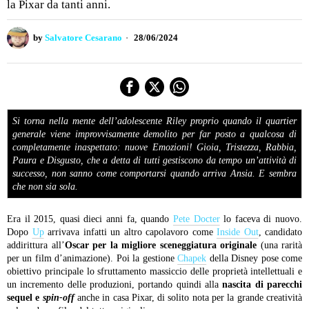
la Pixar da tanti anni.
by
Salvatore Cesarano
28/06/2024
Si torna nella mente dell’adolescente Riley proprio quando il quartier
generale viene improvvisamente demolito per far posto a qualcosa di
completamente inaspettato: nuove Emozioni! Gioia, Tristezza, Rabbia,
Paura e Disgusto, che a detta di tutti gestiscono da tempo un’attività di
successo, non sanno come comportarsi quando arriva Ansia. E sembra
che non sia sola.
Era il 2015, quasi dieci anni fa, quando
Pete Docter
lo faceva di nuovo.
Dopo
Up
arrivava infatti un altro capolavoro come
Inside Out
, candidato
addirittura all’
Oscar per la migliore sceneggiatura originale
(una rarità
per un film d’animazione). Poi la gestione
Chapek
della Disney pose come
obiettivo principale lo sfruttamento massiccio delle proprietà intellettuali e
un incremento delle produzioni, portando quindi alla
nascita di parecchi
sequel e
spin-off
anche in casa Pixar, di solito nota per la grande creatività