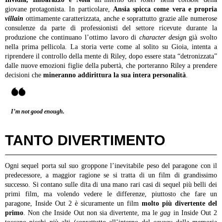
giovane protagonista. In particolare,
Ansia spicca come vera e propria
villain
ottimamente caratterizzata, anche e soprattutto grazie alle numerose
consulenze da parte di professionisti del settore ricevute durante la
produzione che continuano l’ottimo lavoro di
character design
già svolto
nella prima pellicola. La storia verte come al solito su Gioia, intenta a
riprendere il controllo della mente di Riley, dopo essere stata “detronizzata”
dalle nuove emozioni figlie della pubertà, che porteranno Riley a prendere
decisioni che
mineranno addirittura la sua intera personalità
.
I’m not good enough.
TANTO DIVERTIMENTO
Ogni sequel porta sul suo groppone l’inevitabile peso del paragone con il
predecessore, a maggior ragione se si tratta di un film di grandissimo
successo. Si contano sulle dita di una mano rari casi di sequel più belli dei
primi film, ma volendo vedere le differenze, piuttosto che fare un
paragone, Inside Out 2 è sicuramente un film
molto più divertente del
primo
. Non che Inside Out non sia divertente, ma le
gag
in Inside Out 2