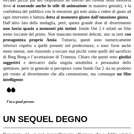
toccano picchi più alti (soprattutto all’interno del
caveau
della memoria
dove
si trascende anche lo stile di animazione
in maniera geniale), e la
confidenza del pubblico con le emozioni già note aiuta a ridere di gusto ad
ogni intervento o battuta
detta al momento giusto dall’emozione giusta
.
Dall’altro lato della medaglia, però, questa grande dose di divertimento
non lascia spazio a momenti più intimi
. Inside Out 2 è infatti un film
meno toccante del primo. Non mancano momenti delicati, uno su tutti
con
protagonista proprio Ansia
. Tuttavia, questi sono numericamente
inferiori rispetto a quelli presenti nel predecessore, e sono forse anche
meno intensi, non riuscendo a toccare mai picchi come quelli del sacrificio
di Bing Bong o l’accettazione di Tristezza. Chiaro che questi sono
giudizi
soggettivi
e derivativi dalla singola sensibilità e personalità dello
spettatore, però in generale si percepisce come Inside Out 2 sia un prodotto
più votato al divertimento che alla commozione, ma comunque
un film
intelligente
.
I’m a good person.
UN SEQUEL DEGNO