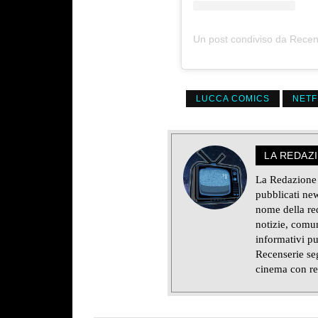
Un post condiviso da Recen
LUCCA COMICS
NETF
LA REDAZ
La Redazione d
pubblicati new
nome della red
notizie, comun
informativi pu
Recenserie seg
cinema con re