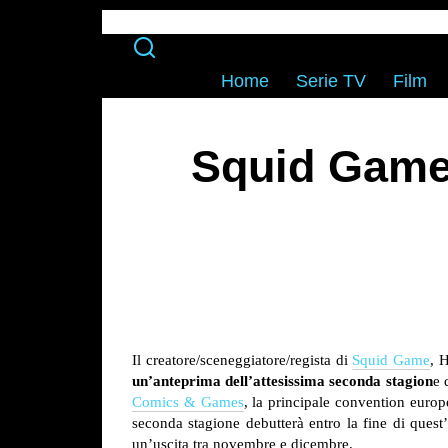
Home
Serie TV
Film
Squid Game
Il creatore/sceneggiatore/regista di
Squid Game
, 
un’anteprima dell’attesissima seconda stagion
e 
Comics & Games
, la principale convention europ
seconda stagione debutterà entro la fine di ques
un’uscita tra novembre e dicembre.