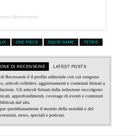
serie (@recenserie)
LIX
ONE PIECE
SQUID GAME
TETRIS
IONE DI RECENSERIE
LATEST POSTS
i Recenserie è il profilo editoriale con cui vengono
s, articoli collettivi, aggiornamenti e contenuti firmati a
azione. Gli articoli firmati dalla redazione raccolgono
icati, approfondimenti, coverage di eventi e contenuti
bblicati dal sito.
ue quotidianamente il mondo della serialità e del
censioni, news, speciali e podcast.