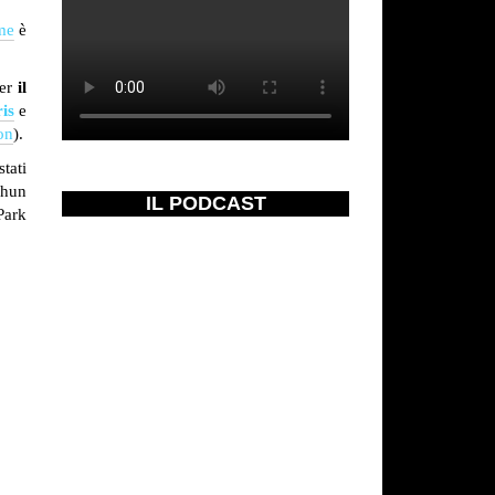
me
è
per
il
ris
e
on
).
tati
-hun
IL PODCAST
Park