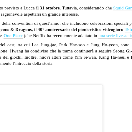
nto previsto a Lucca
il 31 ottobre
. Tuttavia, considerando che
Squid Ga
è ragionevole aspettarsi un grande interesse.
nti della convention di quest’anno, che includono celebrazioni speciali 
ngeons & Dragons
,
il 40° anniversario del pionieristico videogioco
Tet
se
One Piece
(che Netflix ha recentemente adattato in
una serie live-acti
l cast, tra cui Lee Jung-jae, Park Hae-soo e Jung Ho-yeon, sono s
agione. Hwang ha condiviso che la trama continuerà a seguire Seong Gi
e dei giochi. Inoltre, nuovi attori come Yim Si-wan, Kang Ha-neul e 
ente l’intreccio della storia​.