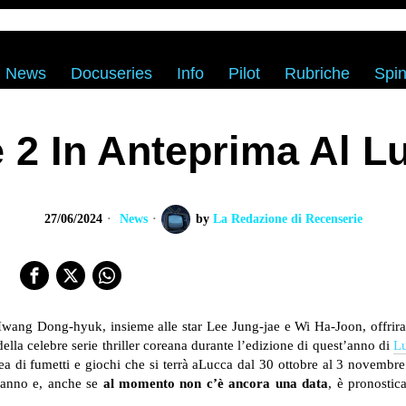
News
Docuseries
Info
Pilot
Rubriche
Spin
 2 In Anteprima Al L
27/06/2024
News
by
La Redazione di Recenserie
Hwang Dong-hyuk, insieme alle star Lee Jung-jae e Wi Ha-Joon, offrir
della celebre serie thriller coreana durante l’edizione di quest’anno di
L
ea di fumetti e giochi che si terrà aLucca dal 30 ottobre al 3 novembre
t’anno e, anche se
al momento non c’è ancora una data
, è pronostica