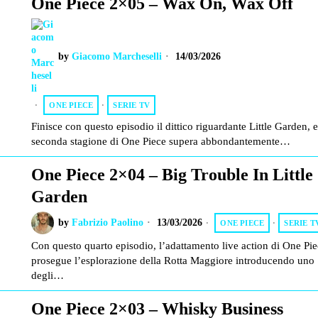
One Piece 2×05 – Wax On, Wax Off
by
Giacomo Marcheselli
14/03/2026
ONE PIECE
·
SERIE TV
Finisce con questo episodio il dittico riguardante Little Garden, e
seconda stagione di One Piece supera abbondantemente…
One Piece 2×04 – Big Trouble In Little
Garden
by
Fabrizio Paolino
13/03/2026
ONE PIECE
·
SERIE T
Con questo quarto episodio, l’adattamento live action di One Pi
prosegue l’esplorazione della Rotta Maggiore introducendo uno
degli…
One Piece 2×03 – Whisky Business