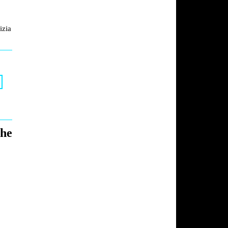
izia
The