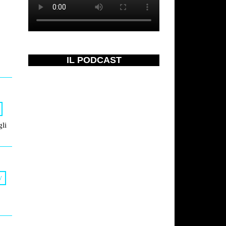
IL PODCAST
li
V