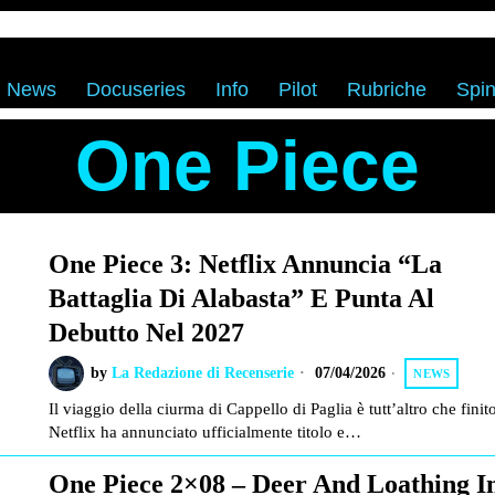
News
Docuseries
Info
Pilot
Rubriche
Spin
One Piece
One Piece 3: Netflix Annuncia “La
Battaglia Di Alabasta” E Punta Al
Debutto Nel 2027
by
La Redazione di Recenserie
07/04/2026
NEWS
Il viaggio della ciurma di Cappello di Paglia è tutt’altro che finit
Netflix ha annunciato ufficialmente titolo e…
One Piece 2×08 – Deer And Loathing I