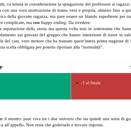
ti, va tenuta in considerazione la spiegazione del professore ai ragazzi
on con una vera motivazione di trama vera e propria, almeno fino a qui
mica della giovane ragazza, ma pare essere un blando espediente per r
more complicate, ma
con
happy ending
. Da rivedere.
a separazione della storia ma questa volta non in sottotrame che hanno 
fidamento sui giovani del gruppo che hanno intenzione di trarre in sal
e del cast, vero motore che ha trainato quest’intera prima stagione di 
una scelta obbligata per poterlo riportare alla “normalità”.
P
-1 al finale
il mostro: pare viva tra i due universi che sia quindi una sorta di gu
ca all’appello. Non resta che goderselo e trovare risposta.