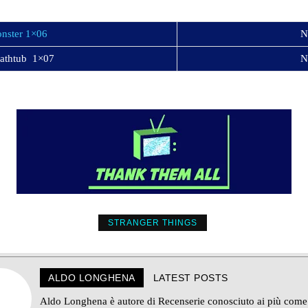
onster 1×06
N
Bathtub 1×07
N
STRANGER THINGS
ALDO LONGHENA
LATEST POSTS
Aldo Longhena è autore di Recenserie conosciuto ai più come