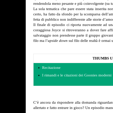
rendendola meno pesante e più coinvolgente (su tut
La sola tematica che pare essere stata inserita n
certo, ha fatto da sfondo per la scomparsa dell’a
fetta di pubblico non indifferente alle storie d’a
Il finale di episodio ci riporta nuovamente ad un
coraggiosa Joyce si ritroveranno a dover fare af
salvataggio non prendesse parte il gruppo giovanil
filo ma l’
upside down
sul filo delle realtà è ormai 
THUMBS U
Recitazione
I rimandi e le citazioni dei Goonies moderni
C’è ancora da rispondere alla domanda riguardante 
allertato e fatto entrare in gioco? Un episodio man