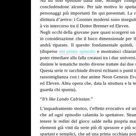
Ad un solo episodio dalla fine, Stranger Things 
concludendone alcune. Per tale motivo lo spettat
personaggi più importanti fin qui presentati. La 
dirittura d’arrivo: i Goonies moderni sono insegui
à vis intercorso tra il Dottor Brenner ed Eleven.
Negli occhi della giovane pare quasi scorgersi un 
in considerazione che il buco dimensionale per il
andrà riparato. Il quesito fondamentale quindi, 
(disperso
dal primo episodio
e mostratoci chiaram
poter rimediare alla falla creatasi tra i due unive
distinte le tematiche molto diverse trattate dai due s
Questa serie tv racchiude diversi richiami o punti 
rassomiglianza con i due anime Neon Genesis Evang
ed Eleven. Altra opera che, data la struttura e la t
guarda chi spunta).
“
It’s like Lando Calrissian.
”
L’inquadramento storico, l’effetto evocativo ed un
che ad ogni episodio calamita lo spettatore. Str
tenere le redini del gioco salde nella propria man
elementi già visti da serie più di spessore e più
s
spartani e semplici, che ad una prima occhiata potr