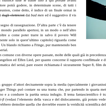
riunisce tutte le trame fino a qui portate avanti
ore potrà godere, in determinate scene, di tutti i
reunion, come detto, è indice di un finale ormai in
ti
dagli elettricisti
dai
bad men
ed è suggestivo il vis
segno di rassegnazione. D’altra parte c’è da tenere
 mondo parallelo apertosi, in un modo o nell’altro
oltre a come poter trarre in salvo il povero Will
ente solo in quest’ultimo capitolo) riguarda come
rsi. Un blando richiamo a Fringe, pur mantenendo ben
erial.
in comune con diverse opere passate, molte delle quali già in precedenza
elion ed Elfen Lied, per quanto concerne il rapporto conflittuale e di
ematica del serial, pare essere richiamata è sicuramente Super 8, film de
 gruppo d’attori decisamente sopra la media (specialmente i giovanissim
anger Things può contare su una trama che, pur partendo in quarta met
o e a condurre la partita senza indugio. Il tema fantascientifico è tra
ci-fi
(vedasi l’elemento della vasca e del dislocamento, già potuto ved
ebbero demolire quella che dovrebbe essere la veridicità scientifica del t