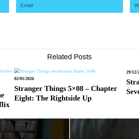
Related Posts
29/12/
02/01/2026
Str
Stranger Things 5×08 – Chapter
Sev
he
Eight: The Rightside Up
lix