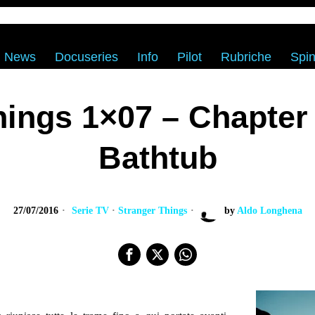
News
Docuseries
Info
Pilot
Rubriche
Spin
hings 1×07 – Chapter
Bathtub
27/07/2016
Serie TV
·
Stranger Things
by
Aldo Longhena