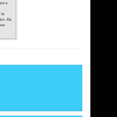
aro e
 le
lico. Ha
 sue