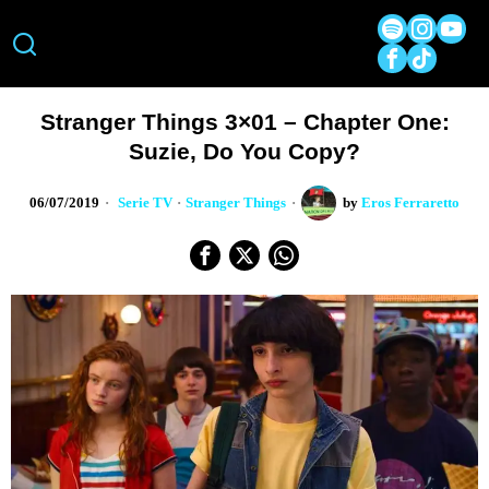
Stranger Things 3×01 – Chapter One:
Suzie, Do You Copy?
06/07/2019
Serie TV
·
Stranger Things
by
Eros Ferraretto