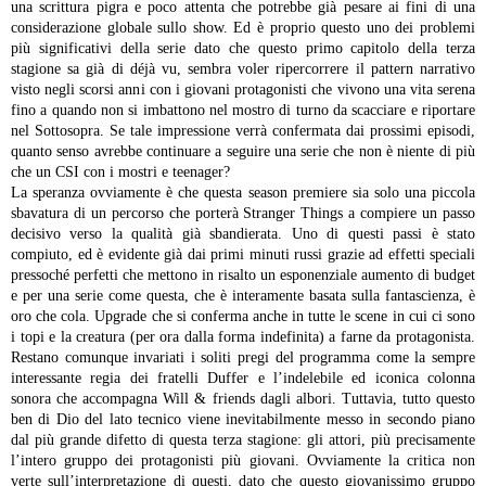
una scrittura pigra e poco attenta che potrebbe già pesare ai fini di una
considerazione globale sullo show. Ed è proprio questo uno dei problemi
più significativi della serie dato che questo primo capitolo della terza
stagione sa già di déjà vu, sembra voler ripercorrere il pattern narrativo
visto negli scorsi anni con i giovani protagonisti che vivono una vita serena
fino a quando non si imbattono nel mostro di turno da scacciare e riportare
nel Sottosopra. Se tale impressione verrà confermata dai prossimi episodi,
quanto senso avrebbe continuare a seguire una serie che non è niente di più
che un CSI con i mostri e teenager?
La speranza ovviamente è che questa season premiere sia solo una piccola
sbavatura di un percorso che porterà Stranger Things a compiere un passo
decisivo verso la qualità già sbandierata. Uno di questi passi è stato
compiuto, ed è evidente già dai primi minuti russi grazie ad effetti speciali
pressoché perfetti che mettono in risalto un esponenziale aumento di budget
e per una serie come questa, che è interamente basata sulla fantascienza, è
oro che cola. Upgrade che si conferma anche in tutte le scene in cui ci sono
i topi e la creatura (per ora dalla forma indefinita) a farne da protagonista.
Restano comunque invariati i soliti pregi del programma come la sempre
interessante regia dei fratelli Duffer e l’indelebile ed iconica colonna
sonora che accompagna Will & friends dagli albori.
Tuttavia, tutto questo
ben di Dio del lato tecnico viene inevitabilmente messo in secondo piano
dal più grande difetto di questa terza stagione: gli attori, più precisamente
l’intero gruppo dei protagonisti più giovani. Ovviamente la critica non
verte sull’interpretazione di questi, dato che questo giovanissimo gruppo