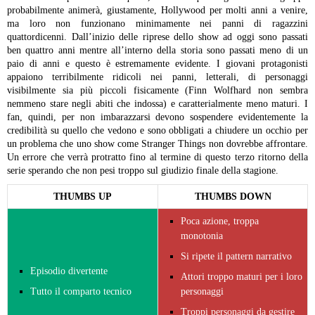
probabilmente animerà, giustamente, Hollywood per molti anni a venire,
ma loro non funzionano minimamente nei panni di ragazzini
quattordicenni. Dall’inizio delle riprese dello show ad oggi sono passati
ben quattro anni mentre all’interno della storia sono passati meno di un
paio di anni e questo è estremamente evidente. I giovani protagonisti
appaiono terribilmente ridicoli nei panni, letterali, di personaggi
visibilmente sia più piccoli fisicamente (Finn Wolfhard non sembra
nemmeno stare negli abiti che indossa) e caratterialmente meno maturi. I
fan, quindi, per non imbarazzarsi devono sospendere evidentemente la
credibilità su quello che vedono e sono obbligati a chiudere un occhio per
un problema che uno show come Stranger Things non dovrebbe affrontare.
Un errore che verrà protratto fino al termine di questo terzo ritorno della
serie sperando che non pesi troppo sul giudizio finale della stagione.
THUMBS UP
THUMBS DOWN
Poca azione, troppa
monotonia
Si ripete il pattern narrativo
Episodio divertente
Attori troppo maturi per i loro
Tutto il comparto tecnico
personaggi
Troppi personaggi da gestire