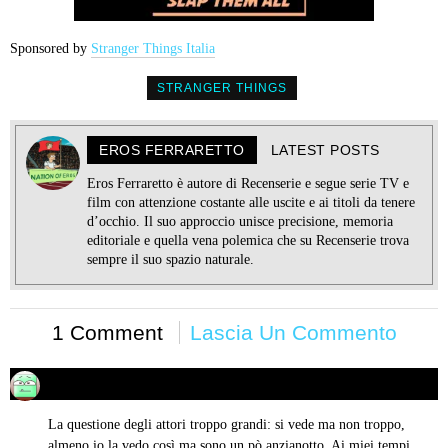
Sponsored by
Stranger Things Italia
STRANGER THINGS
EROS FERRARETTO
LATEST POSTS
Eros Ferraretto è autore di Recenserie e segue serie TV e
film con attenzione costante alle uscite e ai titoli da tenere
d’occhio. Il suo approccio unisce precisione, memoria
editoriale e quella vena polemica che su Recenserie trova
sempre il suo spazio naturale.
1 Comment
Lascia Un Commento
Ganberuga
11/07/2019 alle 13:10
ha
detto:
La questione degli attori troppo grandi: si vede ma non troppo,
almeno io la vedo così ma sono un pò anzianotto. Ai miei tempi