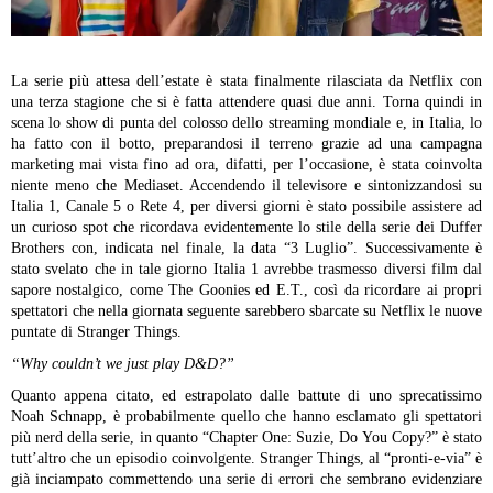
La serie più attesa dell’estate è stata finalmente rilasciata da Netflix con
una terza stagione che si è fatta attendere quasi due anni. Torna quindi in
scena lo show di punta del colosso dello streaming mondiale e, in Italia, lo
ha fatto con il botto, preparandosi il terreno grazie ad una campagna
marketing mai vista fino ad ora, difatti, per l’occasione, è stata coinvolta
niente meno che Mediaset. Accendendo il televisore e sintonizzandosi su
Italia 1, Canale 5 o Rete 4, per diversi giorni è stato possibile assistere ad
un curioso spot che ricordava evidentemente lo stile della serie dei Duffer
Brothers con, indicata nel finale, la data “3 Luglio”. Successivamente è
stato svelato che in tale giorno Italia 1 avrebbe trasmesso diversi film dal
sapore nostalgico, come The Goonies ed E.T., così da ricordare ai propri
spettatori che nella giornata seguente sarebbero sbarcate su Netflix le nuove
puntate di Stranger Things.
“Why couldn’t we just play D&D?”
Quanto appena citato, ed estrapolato dalle battute di uno sprecatissimo
Noah Schnapp, è probabilmente quello che hanno esclamato gli spettatori
più nerd della serie, in quanto “Chapter One: Suzie, Do You Copy?” è stato
tutt’altro che un episodio coinvolgente. Stranger Things, al “pronti-e-via” è
già inciampato commettendo una serie di errori che sembrano evidenziare