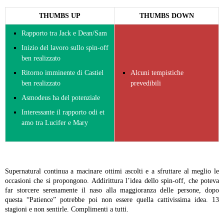
THUMBS UP
THUMBS DOWN
Rapporto tra Jack e Dean/Sam
Inizio del lavoro sullo spin-off
ben realizzato
Ritorno imminente di Castiel
Alcuni tempistiche
ben realizzato
prevedibili
Asmodeus ha del potenziale
Interessante il rapporto odi et
amo tra Lucifer e Mary
Supernatural continua a macinare ottimi ascolti e a sfruttare al meglio le
occasioni che si propongono. Addirittura l’idea dello spin-off, che poteva
far storcere serenamente il naso alla maggioranza delle persone, dopo
questa “Patience” potrebbe poi non essere quella cattivissima idea. 13
stagioni e non sentirle. Complimenti a tutti.