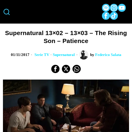
Supernatural 13×02 – 13×03 – The Rising
Son – Patience
01/11/2017
Serie TV
·
Supernatural
by
Federico Salata