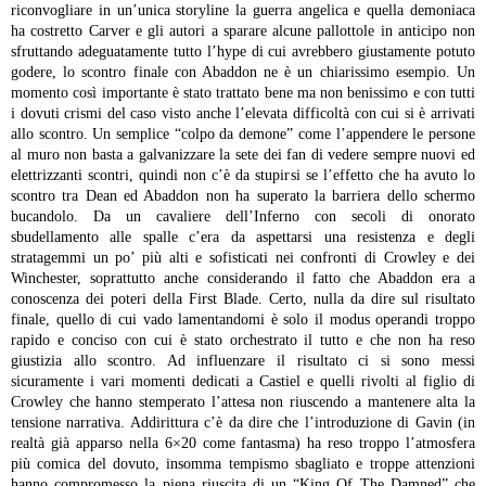
riconvogliare in un’unica storyline la guerra angelica e quella demoniaca
ha costretto Carver e gli autori a sparare alcune pallottole in anticipo non
sfruttando adeguatamente tutto l’hype di cui avrebbero giustamente potuto
godere, lo scontro finale con Abaddon ne è un chiarissimo esempio.
Un
momento così importante è stato trattato bene ma non benissimo e con tutti
i dovuti crismi del caso visto anche l’elevata difficoltà con cui si è arrivati
allo scontro. Un semplice “colpo da demone” come l’appendere le persone
al muro non basta a galvanizzare la sete dei fan di vedere sempre nuovi ed
elettrizzanti scontri, quindi non c’è da stupirsi se l’effetto che ha avuto lo
scontro tra Dean ed Abaddon non ha superato la barriera dello schermo
bucandolo.
Da un cavaliere dell’Inferno con secoli di onorato
sbudellamento alle spalle c’era da aspettarsi una resistenza e degli
stratagemmi un po’ più alti e sofisticati nei confronti di Crowley e dei
Winchester, soprattutto anche considerando il fatto che Abaddon era a
conoscenza dei poteri della First Blade. Certo, nulla da dire sul risultato
finale, quello di cui vado lamentandomi è solo il modus operandi troppo
rapido e conciso con cui è stato orchestrato il tutto e che non ha reso
giustizia allo scontro.
Ad influenzare il risultato ci si sono messi
sicuramente i vari momenti dedicati a Castiel e quelli rivolti al figlio di
Crowley che hanno stemperato l’attesa non riuscendo a mantenere alta la
tensione narrativa. Addirittura c’è da dire che l’introduzione di Gavin (in
realtà già apparso nella 6×20 come fantasma) ha reso troppo l’atmosfera
più comica del dovuto, insomma tempismo sbagliato e troppe attenzioni
hanno compromesso la piena riuscita di un “King Of The Damned” che