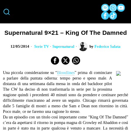
Supernatural 9×21 – King Of The Damned
12/05/2014
Serie TV
·
Supernatural
by
Federico Salata
Una piccola considerazione su “
Bloodlines
” prima di cominciare
a parlare della puntata odierna: tempo perso e speso male. A
distanza di una settimana dalla messa in onda del backdoor pilot
The CW ha deciso di non trasformarla in serie per la prossima
stagione quindi i precedenti 40 minuti sono da prendere e cestinare perchè
difficilmente riusciranno ad avere un seguito. Chicago rimarrà governata
dalle 5 famiglie di mostri a meno che Sam e Dean non ritornino in città.
Poco male, ce ne faremo una ragione lo stesso.
Da un episodio con un titolo così importante come “King Of The Damned”
c’era da aspettarsi il ritorno in pompa magna di Crowley ed Abaddon e così
in parte è stato ma in parte qualcosa è venuto a mancare. La necessità di