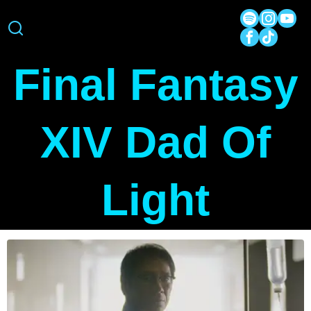
Final Fantasy
XIV Dad Of
Light