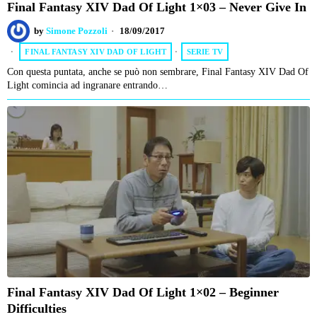
Final Fantasy XIV Dad Of Light 1×03 – Never Give In
by
Simone Pozzoli
18/09/2017
FINAL FANTASY XIV DAD OF LIGHT
·
SERIE TV
Con questa puntata, anche se può non sembrare, Final Fantasy XIV Dad Of
Light comincia ad ingranare entrando…
Final Fantasy XIV Dad Of Light 1×02 – Beginner
Difficulties