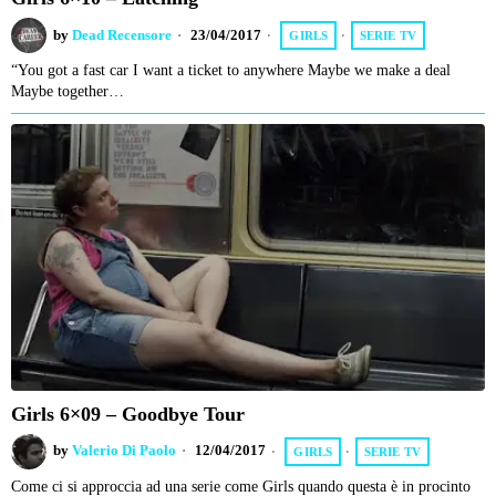
by
Dead Recensore
23/04/2017
GIRLS
·
SERIE TV
“You got a fast car I want a ticket to anywhere Maybe we make a deal
Maybe together…
Girls 6×09 – Goodbye Tour
by
Valerio Di Paolo
12/04/2017
GIRLS
·
SERIE TV
Come ci si approccia ad una serie come Girls quando questa è in procinto