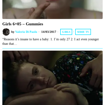
Girls 6×05 – Gummies
by
Valerio Di Paolo
14/03/2017
GIRLS
·
SERIE TV
“Reasons it’s insane to have a baby: 1. I’m only 27 2. I act even younger
than that…