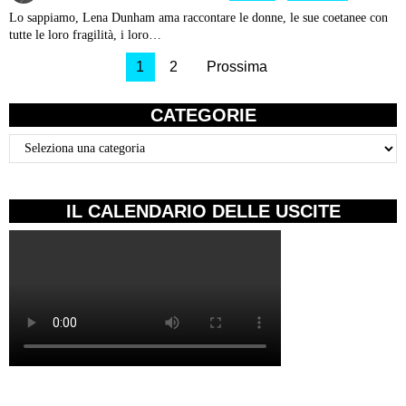
Lo sappiamo, Lena Dunham ama raccontare le donne, le sue coetanee con
tutte le loro fragilità, i loro…
1
2
Prossima
CATEGORIE
Categorie
IL CALENDARIO DELLE USCITE