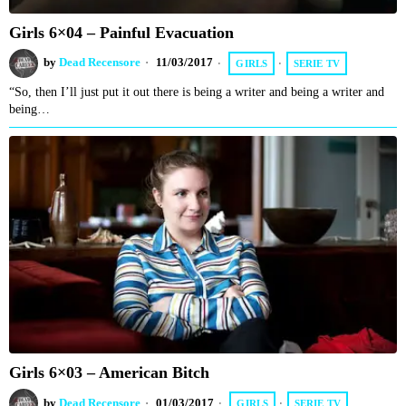
Girls 6×04 – Painful Evacuation
by
Dead Recensore
11/03/2017
GIRLS
·
SERIE TV
“So, then I’ll just put it out there is being a writer and being a writer and
being…
Girls 6×03 – American Bitch
by
Dead Recensore
01/03/2017
GIRLS
·
SERIE TV