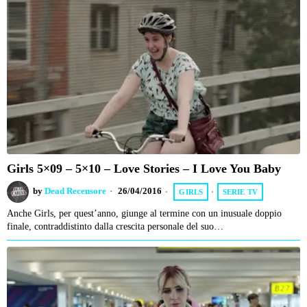
Girls 5×09 – 5×10 – Love Stories – I Love You Baby
by
Dead Recensore
26/04/2016
GIRLS
·
SERIE TV
Anche Girls, per quest’anno, giunge al termine con un inusuale doppio
finale, contraddistinto dalla crescita personale del suo…