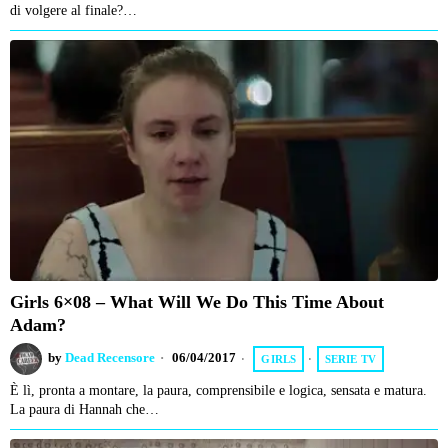
di volgere al finale?…
Girls 6×08 – What Will We Do This Time About
Adam?
by
Dead Recensore
06/04/2017
GIRLS
·
SERIE TV
È lì, pronta a montare, la paura, comprensibile e logica, sensata e matura.
La paura di Hannah che…