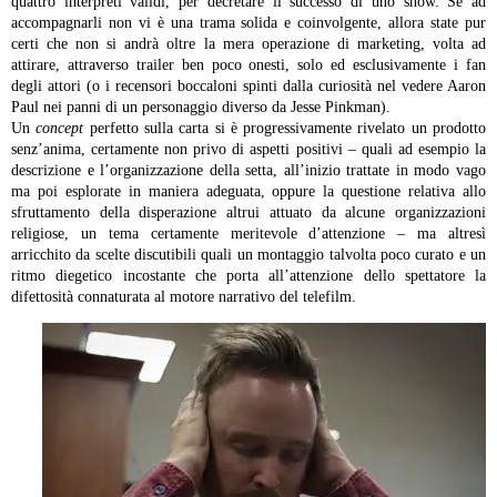
quattro interpreti validi, per decretare il successo di uno show. Se ad
accompagnarli non vi è una trama solida e coinvolgente, allora state pur
certi che non si andrà oltre la mera operazione di marketing, volta ad
attirare, attraverso trailer ben poco onesti, solo ed esclusivamente i fan
degli attori (o i recensori boccaloni spinti dalla curiosità nel vedere Aaron
Paul nei panni di un personaggio diverso da Jesse Pinkman).
Un
concept
perfetto sulla carta si è progressivamente rivelato un prodotto
senz’anima, certamente non privo di aspetti positivi – quali ad esempio la
descrizione e l’organizzazione della setta, all’inizio trattate in modo vago
ma poi esplorate in maniera adeguata, oppure la questione relativa allo
sfruttamento della disperazione altrui attuato da alcune organizzazioni
religiose, un tema certamente meritevole d’attenzione – ma altresì
arricchito da scelte discutibili quali un montaggio talvolta poco curato e un
ritmo diegetico incostante che porta all’attenzione dello spettatore la
difettosità connaturata al motore narrativo del telefilm.