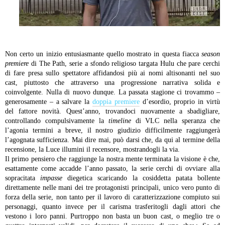
Non certo un inizio entusiasmante quello mostrato in questa fiacca
season
premiere
di The Path, serie a sfondo religioso targata Hulu che pare cerchi
di fare presa sullo spettatore affidandosi più ai nomi altisonanti nel suo
cast, piuttosto che attraverso una progressione narrativa solida e
coinvolgente. Nulla di nuovo dunque. La passata stagione ci trovammo –
generosamente – a salvare la
doppia premiere
d’esordio, proprio in virtù
del fattore novità. Quest’anno, trovandoci nuovamente a sbadigliare,
controllando compulsivamente la
timeline
di VLC nella speranza che
l’agonia termini a breve, il nostro giudizio difficilmente raggiungerà
l’agognata sufficienza. Mai dire mai, può darsi che, da qui al termine della
recensione, la Luce illumini il recensore, mostrandogli la via.
Il primo pensiero che raggiunge la nostra mente terminata la visione è che,
esattamente come accadde l’anno passato, la serie cerchi di ovviare alla
sopracitata
impasse
diegetica scaricando la cosiddetta patata bollente
direttamente nelle mani dei tre protagonisti principali, unico vero punto di
forza della serie, non tanto per il lavoro di caratterizzazione compiuto sui
personaggi, quanto invece per il carisma trasferitogli dagli attori che
vestono i loro panni. Purtroppo non basta un buon cast, o meglio tre o