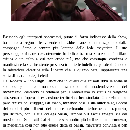
Passando agli interpreti sopracitati, punto di forza indiscusso dello show,
torniamo a seguire le vicende di Eddie Lane, oramai separato dalla
compagna Sarah e sempre più lontano dalla fede meyerista. Il suo
personaggio rimane costantemente in bilico tra una situazione familiare
critica e un culto a cui non crede più, ma che comunque continua a
manifestare la sua insistente presenza tramite le indelicate parole di Chloe e
la misteriosa cicatrice stile Liberty che, a quanto pare, rappresenta una
sorta di marchio degli eletti.
Cal Roberts – uno Hugh Dancy che in questi due episodi ruba la scena ai
suoi colleghi – continua con la sua opera di modernizzazione del
movimento, cercando di ottenere per il Meyerismo lo status di religione
attraverso un’opera di espansione territoriale ben studiata. Operazione che
però finisce col sfuggirgli di mano, minando così la sua autorità agli occhi
dei membri più influenti del culto e incrinando ulteriormente il rapporto,
già usurato, con la sua collega Sarah, sempre più faccia integralista del
movimento. Se infatti Cal risulta essere molto più incline al compromesso,
la medesima cosa non può essere detta di Sarah, meyerista convinta e ben