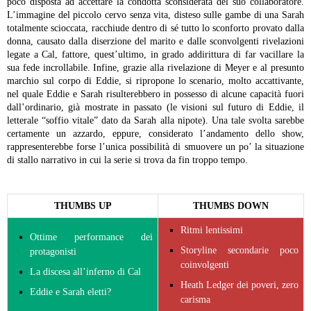
poco disposta ad accettare la condotta sconsiderata del suo collaboratore.
L’immagine del piccolo cervo senza vita, disteso sulle gambe di una Sarah
totalmente scioccata, racchiude dentro di sé tutto lo sconforto provato dalla
donna, causato dalla diserzione del marito e dalle sconvolgenti rivelazioni
legate a Cal, fattore, quest’ultimo, in grado addirittura di far vacillare la
sua fede incrollabile.
Infine, grazie alla rivelazione di Meyer e al presunto
marchio sul corpo di Eddie, si ripropone lo scenario, molto accattivante,
nel quale Eddie e Sarah risulterebbero in possesso di alcune capacità fuori
dall’ordinario, già mostrate in passato (le visioni sul futuro di Eddie, il
letterale “soffio vitale” dato da Sarah alla nipote). Una tale svolta sarebbe
certamente un azzardo, eppure, considerato l’andamento dello show,
rappresenterebbe forse l’unica possibilità di smuovere un po’ la situazione
di stallo narrativo in cui la serie si trova da fin troppo tempo.
THUMBS UP
THUMBS DOWN
Ritmi lentissimi
Ottime performance dei
Storyline secondarie poco
protagonisti
coinvolgenti
La discesa all’inferno di Cal
Heath Ledger dei poveri, zero
Eddie e Sarah eletti?
carisma