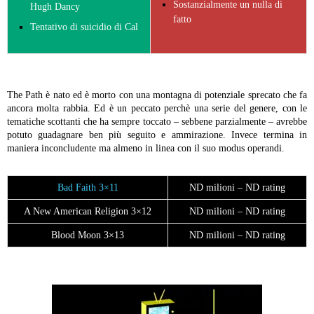
Sostanzialmente un nulla di
Hugh Dancy
fatto
Tentativo di suicidio di Cal
The Path è nato ed è morto con una montagna di potenziale sprecato che fa
ancora molta rabbia. Ed è un peccato perchè una serie del genere, con le
tematiche scottanti che ha sempre toccato – sebbene parzialmente – avrebbe
potuto guadagnare ben più seguito e ammirazione. Invece termina in
maniera inconcludente ma almeno in linea con il suo modus operandi.
Bad Faith 3×11
ND milioni – ND rating
A New American Religion 3×12
ND milioni – ND rating
Blood Moon 3×13
ND milioni – ND rating