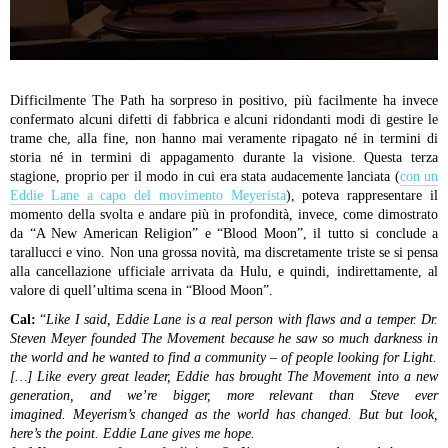
Difficilmente The Path ha sorpreso in positivo, più facilmente ha invece
confermato alcuni difetti di fabbrica e alcuni ridondanti modi di gestire le
trame che, alla fine, non hanno mai veramente ripagato né in termini di
storia né in termini di appagamento durante la visione. Questa terza
stagione, proprio per il modo in cui era stata audacemente lanciata (
con un
Eddie Lane a capo del movimento Meyerista
), poteva rappresentare il
momento della svolta e andare più in profondità, invece, come dimostrato
da “A New American Religion” e “Blood Moon”, il tutto si conclude a
tarallucci e vino. Non una grossa novità, ma discretamente triste se si pensa
alla cancellazione ufficiale arrivata da Hulu, e quindi, indirettamente, al
valore di quell’ultima scena in “Blood Moon”.
Cal:
“
Like I said, Eddie Lane is a real person with flaws and a temper.
Dr.
Steven Meyer founded The Movement because he saw so much darkness in
the world and he wanted to find a community – of people looking for Light.
[…] Like every great leader, Eddie has brought The Movement into a new
generation, and we’re bigger, more relevant than Steve ever
imagined. Meyerism’s changed as the world has changed. But but look,
here’s the point. Eddie Lane gives me hope.