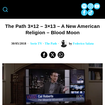
The Path 3×12 – 3×13 – A New American
Religion – Blood Moon
30/05/2018
Serie TV
·
The Path
by
Federico Salata