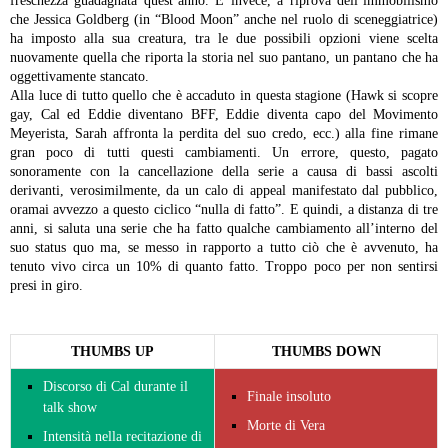
freschezza guadagnata quest’anno. E invece, a riprova dell’immobilismo
che Jessica Goldberg (in “Blood Moon” anche nel ruolo di sceneggiatrice)
ha imposto alla sua creatura, tra le due possibili opzioni viene scelta
nuovamente quella che riporta la storia nel suo pantano, un pantano che ha
oggettivamente stancato.
Alla luce di tutto quello che è accaduto in questa stagione (Hawk si scopre
gay, Cal ed Eddie diventano BFF, Eddie diventa capo del Movimento
Meyerista, Sarah affronta la perdita del suo credo, ecc.) alla fine rimane
gran poco di tutti questi cambiamenti. Un errore, questo, pagato
sonoramente con la cancellazione della serie a causa di bassi ascolti
derivanti, verosimilmente, da un calo di appeal manifestato dal pubblico,
oramai avvezzo a questo ciclico “nulla di fatto”. E quindi, a distanza di tre
anni, si saluta una serie che ha fatto qualche cambiamento all’interno del
suo status quo ma, se messo in rapporto a tutto ciò che è avvenuto, ha
tenuto vivo circa un 10% di quanto fatto. Troppo poco per non sentirsi
presi in giro.
THUMBS UP
THUMBS DOWN
Discorso di Cal durante il
Finale insoluto
talk show
Morte di Vera
Intensità nella recitazione di