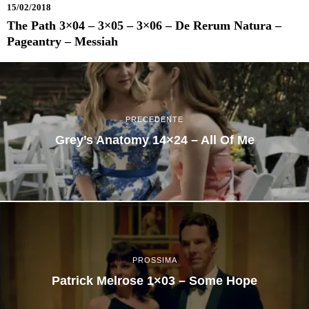
15/02/2018
The Path 3×04 – 3×05 – 3×06 – De Rerum Natura –
Pageantry – Messiah
PRECEDENTE
Grey’s Anatomy 14×24 – All Of Me
PROSSIMA
Patrick Melrose 1×03 – Some Hope