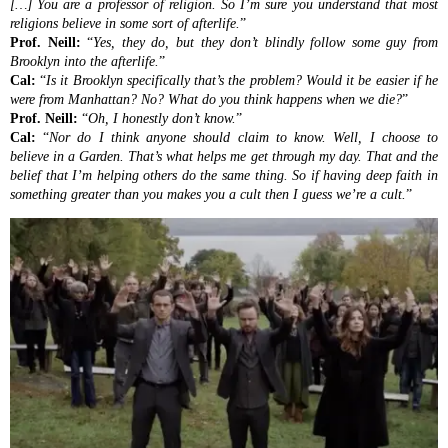
[…] You are a professor of religion. So I’m sure you understand that most
religions believe in some sort of afterlife.
”
Prof. Neill:
“
Yes, they do, but they don’t blindly follow some guy from
Brooklyn into the afterlife.
”
Cal:
“
Is it Brooklyn specifically that’s the problem? Would it be easier if he
were from Manhattan? No? What do you think happens when we die?
”
Prof. Neill:
“
Oh, I honestly don’t know.
”
Cal:
“
Nor do I think anyone should claim to know. Well, I choose to
believe in a Garden. That’s what helps me get through my day. That and the
belief that I’m helping others do the same thing. So if having deep faith in
something greater than you makes you a cult then I guess we’re a cult.
”