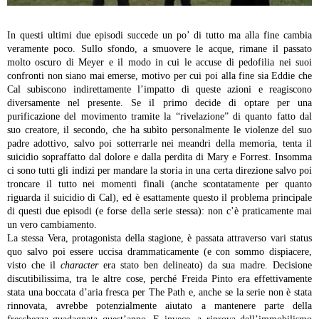
In questi ultimi due episodi succede un po’ di tutto ma alla fine cambia
veramente poco. Sullo sfondo, a smuovere le acque, rimane il passato
molto oscuro di Meyer e il modo in cui le accuse di pedofilia nei suoi
confronti non siano mai emerse, motivo per cui poi alla fine sia Eddie che
Cal subiscono indirettamente l’impatto di queste azioni e reagiscono
diversamente nel presente. Se il primo decide di optare per una
purificazione del movimento tramite la “rivelazione” di quanto fatto dal
suo creatore, il secondo, che ha subìto personalmente le violenze del suo
padre adottivo, salvo poi sotterrarle nei meandri della memoria, tenta il
suicidio sopraffatto dal dolore e dalla perdita di Mary e Forrest. Insomma
ci sono tutti gli indizi per mandare la storia in una certa direzione salvo poi
troncare il tutto nei momenti finali (anche scontatamente per quanto
riguarda il suicidio di Cal), ed è esattamente questo il problema principale
di questi due episodi (e forse della serie stessa): non c’è praticamente mai
un vero cambiamento.
La stessa Vera, protagonista della stagione, è passata attraverso vari status
quo salvo poi essere uccisa drammaticamente (e con sommo dispiacere,
visto che il
character
era stato ben delineato) da sua madre. Decisione
discutibilissima, tra le altre cose, perché Freida Pinto era effettivamente
stata una boccata d’aria fresca per The Path e, anche se la serie non è stata
rinnovata, avrebbe potenzialmente aiutato a mantenere parte della