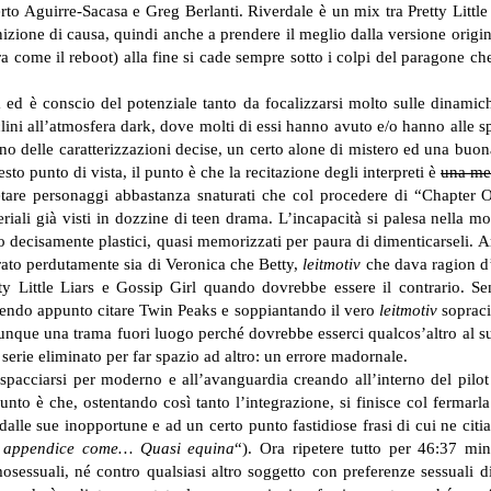
Aguirre-Sacasa e Greg Berlanti. Riverdale è un mix tra Pretty Little L
ione di causa, quindi anche a prendere il meglio dalla versione origin
rra come il reboot) alla fine si cade sempre sotto i colpi del paragone 
ed è conscio del potenziale tanto da focalizzarsi molto sulle dinamiche
clini all’atmosfera dark, dove molti di essi hanno avuto e/o hanno alle sp
o delle caratterizzazioni decise, un certo alone di mistero ed una buona
sto punto di vista, il punto è che la recitazione degli interpreti è
una me
pretare personaggi abbastanza snaturati che col procedere di “Chapte
eriali già visti in dozzine di teen drama. L’incapacità si palesa nella mo
decisamente plastici, quasi memorizzati per paura di dimenticarseli.
Ar
rato perdutamente sia di Veronica che Betty,
leitmotiv
che dava ragion d’
ty Little Liars e Gossip Girl quando dovrebbe essere il contrario. S
olendo appunto citare Twin Peaks e soppiantando il vero
leitmotiv
sopracit
munque una trama fuori luogo perché dovrebbe esserci qualcos’altro al suo
erie eliminato per far spazio ad altro: un errore madornale.
spacciarsi per moderno e all’avanguardia creando all’interno del pilot 
 punto è che, ostentando così tanto l’integrazione, si finisce col ferma
dalle sue inopportune e ad un certo punto fastidiose frasi di cui ne citi
a appendice come… Quasi equina
“). Ora ripetere tutto per 46:37 mi
sessuali, né contro qualsiasi altro soggetto con preferenze sessuali di