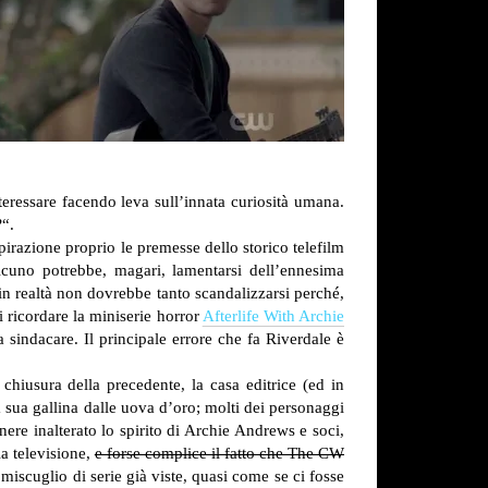
teressare facendo leva sull’innata curiosità umana.
?
“.
razione proprio le premesse dello storico telefilm
lcuno potrebbe, magari, lamentarsi dell’ennesima
n realtà non dovrebbe tanto scandalizzarsi perché,
i ricordare la miniserie horror
Afterlife With Archie
 sindacare. Il principale errore che fa Riverdale è
hiusura della precedente, la casa editrice (ed in
sua gallina dalle uova d’oro; molti dei personaggi
ere inalterato lo spirito di Archie Andrews e soci,
la televisione,
e forse complice il fatto che The CW
 miscuglio di serie già viste, quasi come se ci fosse