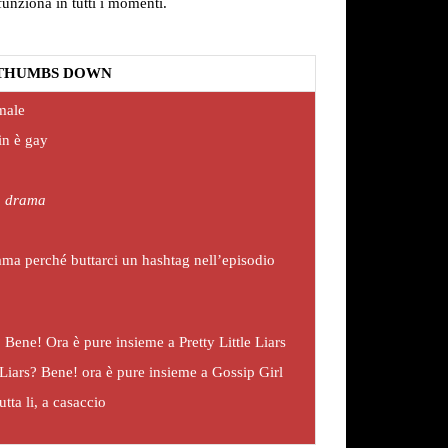
funziona in tutti i momenti.
THUMBS DOWN
male
in è gay
n drama
ama perché buttarci un hashtag nell’episodio
Bene! Ora è pure insieme a Pretty Little Liars
 Liars? Bene! ora è pure insieme a Gossip Girl
tta li, a casaccio