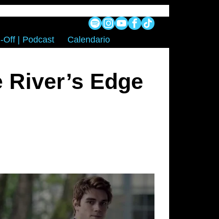
-Off | Podcast
Calendario
e River’s Edge