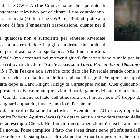
ere di The CW e Archie Comics hanno ben pensato di
attamento televisivo per celebrare il suo compleanno.
la premiata (?) ditta The CW/Greg Berlanti potevano
sione di fare (l’ennesima) trasposizione, quanto per il
 qualcosa non è sufficiente per rendere Riverdale
ta atmosfera dark e il piglio moderno che, uniti al
 per affascinare lo spettatore. Alla fine i misteri,
ficiale (ma accennati nei momenti giusti) finiscono bene o male per in
 si ritrova a chiedere: “
Cos’è successo a
Laura Palmer
Jason Blossom
ò a Twin Peaks e non avrebbe torto dato che Riverdale prende come ispi
 oltre che la cittadina malefica e piena di segreti. Sempre quel qua
tinta dopo la Dark Knight Trilogy di Christopher Nolan. Quel qualcuno i
prestato a diverse reinterpretazioni di vario genere del suo mythos; bast
r
. Quindi, almeno sul lato dell’atmosfera e del mood, non c’è troppo da
vanguardia quando, invece, non lo è. Per niente.
 dal reboot della serie fumettistica avvenuto nel 2015 dove, dopo la c
e Comics Roberto Aguirre-Sacasa) ha optato per un ammodernamento della 
come ad esempio Cheryl. Nei fumetti questa operazione è riuscita a manten
lla novità.
Forse complice il fatto che i teen drama sono più sfruttati dal
ste serie con lo stampino
, ci ritroviamo fra le mani un prodotto che è un