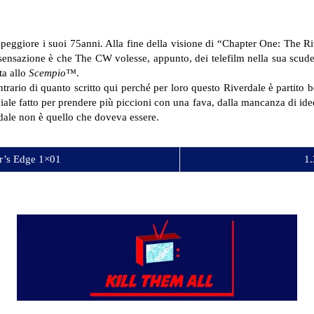
ggiore i suoi 75anni. Alla fine della visione di “Chapter One: The Ri
sensazione è che The CW volesse, appunto, dei telefilm nella sua scuder
ta allo
Scempio™
.
ntrario di quanto scritto qui perché per loro questo Riverdale è partito b
le fatto per prendere più piccioni con una fava, dalla mancanza di idee
rdale non è quello che doveva essere.
r’s Edge 1×01
1.