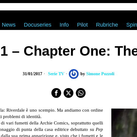
News
Docuseries
Info
Pilot
Rubriche
Spin
1 – Chapter One: Th
31/01/2017
Serie TV
by
Simone Pozzoli
llola: Riverdale è uno scempio. Ma andiamo con ordine
 problemi di identità.
i vari fumetti della Archie Comics, soprattutto quelli
naggio di punta della casa editrice debuttato su
Pep
alla sua prima apparizione e, visto che i fumetti e le