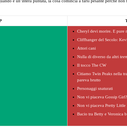
quando è un’intera puntata, la cosa comincia a farsi pesante perché non 
P
Cheryl devi morire. E pure 
Cliffhanger del Secolo: Kev
Attori cani
Nulla di diverso da altri
tee
Il tocco The CW
Citiamo Twin Peaks nella tr
pareva brutto
Personaggi snaturati
Non vi piaceva Gossip Girl? 
Non vi piaceva Pretty Little
Bacio tra Betty e Veronica bu