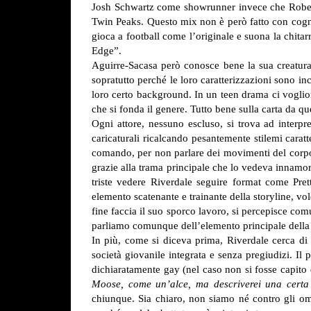
Josh Schwartz come showrunner invece che Roberto 
Twin Peaks. Questo mix non è però fatto con cogniz
gioca a football come l’originale e suona la chita
Edge”.
Aguirre-Sacasa però conosce bene la sua creatura 
sopratutto perché le loro caratterizzazioni sono in
loro certo background. In un teen drama ci voglion
che si fonda il genere. Tutto bene sulla carta da que
Ogni attore, nessuno escluso, si trova ad inter
caricaturali ricalcando pesantemente stilemi caratt
comando, per non parlare dei movimenti del corpo 
grazie alla trama principale che lo vedeva innamo
triste vedere Riverdale seguire format come Pret
elemento scatenante e trainante della storyline, v
fine faccia il suo sporco lavoro, si percepisce co
parliamo comunque dell’elemento principale della s
In più, come si diceva prima, Riverdale cerca di 
società giovanile integrata e senza pregiudizi. Il
dichiaratamente gay (nel caso non si fosse capito 
Moose, come un’alce, ma descriverei una cert
chiunque. Sia chiaro, non siamo né contro gli omo