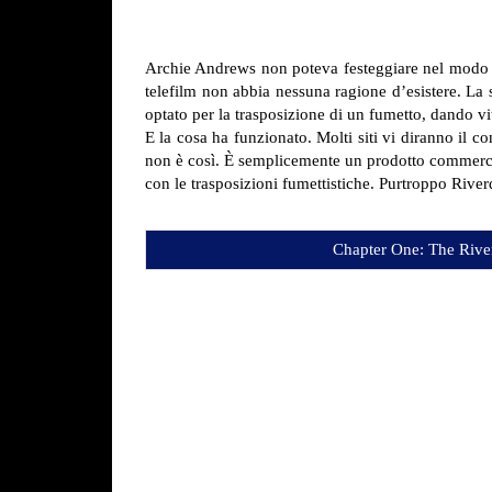
Archie Andrews non poteva festeggiare nel modo pe
telefilm non abbia nessuna ragione d’esistere. La 
optato per la trasposizione di un fumetto, dando vi
E la cosa ha funzionato. Molti siti vi diranno il co
non è così. È semplicemente un prodotto commercia
con le trasposizioni fumettistiche. Purtroppo Rive
Chapter One: The Rive