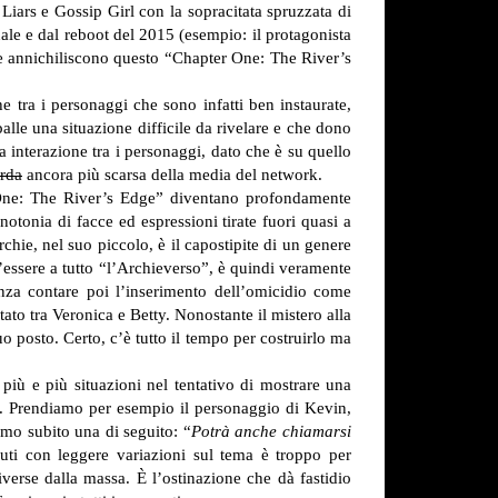
iars e Gossip Girl con la sopracitata spruzzata di
ale e dal reboot del 2015 (esempio: il protagonista
che annichiliscono questo “Chapter One: The River’s
 tra i personaggi che sono infatti ben instaurate,
alle una situazione difficile da rivelare e che dono
 interazione tra i personaggi, dato che è su quello
rda
ancora più scarsa della media del network.
r One: The River’s Edge” diventano profondamente
notonia di facce ed espressioni tirate fuori quasi a
chie, nel suo piccolo, è il capostipite di un genere
essere a tutto “l’Archieverso”, è quindi veramente
enza contare poi l’inserimento dell’omicidio come
ato tra Veronica e Betty. Nonostante il mistero alla
 posto. Certo, c’è tutto il tempo per costruirlo ma
più e più situazioni nel tentativo di mostrare una
rla. Prendiamo per esempio il personaggio di Kevin,
amo subito una di seguito: “
Potrà anche chiamarsi
nuti con leggere variazioni sul tema è troppo per
verse dalla massa. È l’ostinazione che dà fastidio