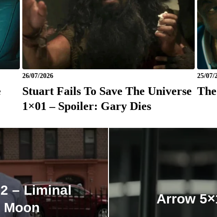
26/07/2026
25/07/
e
Stuart Fails To Save The Universe
The
1×01 – Spoiler: Gary Dies
2 – Liminal
Arrow 5×
d Moon