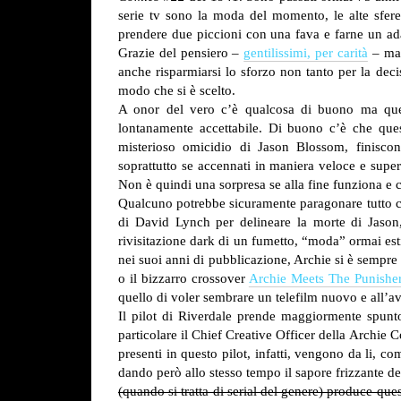
serie tv sono la moda del momento, le alte sf
prendere due piccioni con una fava e farne un ad
Grazie del pensiero –
gentilissimi, per carità
– ma 
anche risparmiarsi lo sforzo non tanto per la deci
modo che si è scelto.
A onor del vero c’è qualcosa di buono ma quel
lontanamente accettabile. Di buono c’è che ques
misterioso omicidio di Jason Blossom, finiscono
soprattutto se accennati in maniera veloce e super
Non è quindi una sorpresa se alla fine funziona e ci
Qualcuno potrebbe sicuramente paragonare tutto ci
di David Lynch per delineare la morte di Jason,
rivisitazione dark di un fumetto, “moda” ormai es
nei suoi anni di pubblicazione, Archie si è sempre 
o il bizzarro crossover
Archie Meets The Punishe
quello di voler sembrare un telefilm nuovo e all’a
Il pilot di Riverdale prende maggiormente spunto
particolare il Chief Creative Officer della Archi
presenti in questo pilot, infatti, vengono da li, 
dando però allo stesso tempo il sapore frizzante de
(quando si tratta di serial del genere) produce que