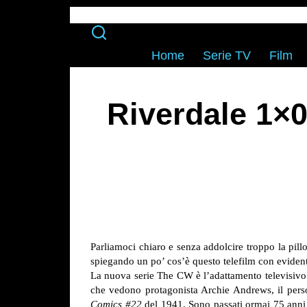
Home
Serie TV
Film
Riverdale 1×0
Parliamoci chiaro e senza addolcire troppo la pi
spiegando un po’ cos’è questo telefilm con evidenti
La nuova serie The CW è l’adattamento televisivo d
che vedono protagonista Archie Andrews, il perso
Comics #22
del 1941. Sono passati ormai 75 anni d