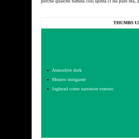
perché qualche battuta così spinta ci sta pure ma, 
THUMBS U
Atmosfere dark
Mistero intrigante
Jughead come narratore esterno