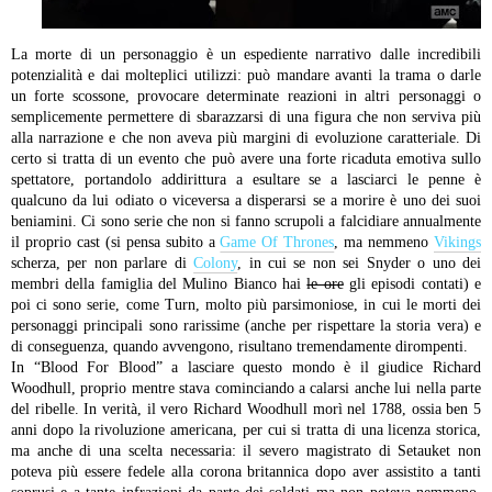
La morte di un personaggio è un espediente narrativo dalle incredibili
potenzialità e dai molteplici utilizzi: può mandare avanti la trama o darle
un forte scossone, provocare determinate reazioni in altri personaggi o
semplicemente permettere di sbarazzarsi di una figura che non serviva più
alla narrazione e che non aveva più margini di evoluzione caratteriale. Di
certo si tratta di un evento che può avere una forte ricaduta emotiva sullo
spettatore, portandolo addirittura a esultare se a lasciarci le penne è
qualcuno da lui odiato o viceversa a disperarsi se a morire è uno dei suoi
beniamini. Ci sono serie che non si fanno scrupoli a falcidiare annualmente
il proprio cast (si pensa subito a
Game Of Thrones
, ma nemmeno
Vikings
scherza, per non parlare di
Colony
, in cui se non sei Snyder o uno dei
membri della famiglia del Mulino Bianco hai
le ore
gli episodi contati) e
poi ci sono serie, come Turn, molto più parsimoniose, in cui le morti dei
personaggi principali sono rarissime (anche per rispettare la storia vera) e
di conseguenza, quando avvengono, risultano tremendamente dirompenti.
In “Blood For Blood” a lasciare questo mondo è il giudice Richard
Woodhull, proprio mentre stava cominciando a calarsi anche lui nella parte
del ribelle. In verità, il vero Richard Woodhull morì nel 1788, ossia ben 5
anni dopo la rivoluzione americana, per cui si tratta di una licenza storica,
ma anche di una scelta necessaria: il severo magistrato di Setauket non
poteva più essere fedele alla corona britannica dopo aver assistito a tanti