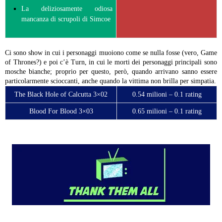
La deliziosamente odiosa
mancanza di scrupoli di Simcoe
Ci sono show in cui i personaggi muoiono come se nulla fosse (vero, Game
of Thrones?) e poi c’è Turn, in cui le morti dei personaggi principali sono
mosche bianche; proprio per questo, però, quando arrivano sanno essere
particolarmente scioccanti, anche quando la vittima non brilla per simpatia.
The Black Hole of Calcutta 3×02
0.54 milioni – 0.1 rating
Blood For Blood 3×03
0.65 milioni – 0.1 rating