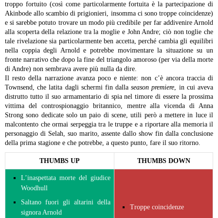
troppo fortuito (così come particolarmente fortuita è la partecipazione di
Akinbode allo scambio di prigionieri, insomma ci sono troppe coincidenze)
e si sarebbe potuto trovare un modo più credibile per far addivenire Arnold
alla scoperta della relazione tra la moglie e John Andre; ciò non toglie che
tale rivelazione sia particolarmente ben accetta, perché cambia gli equilibri
nella coppia degli Arnold e potrebbe movimentare la situazione su un
fronte narrativo che dopo la fine del triangolo amoroso (per via della morte
di Andre) non sembrava avere più nulla da dire.
Il resto della narrazione avanza poco e niente: non c’è ancora traccia di
Townsend, che latita dagli schermi fin dalla
season premiere
, in cui aveva
distrutto tutto il suo armamentario di spia nel timore di essere la prossima
vittima del controspionaggio britannico, mentre alla vicenda di Anna
Strong sono dedicate solo un paio di scene, utili però a mettere in luce il
malcontento che ormai serpeggia tra le truppe e a riportare alla memoria il
personaggio di Selah, suo marito, assente dallo show fin dalla conclusione
della prima stagione e che potrebbe, a questo punto, fare il suo ritorno.
THUMBS UP
THUMBS DOWN
L’inaspettata morte del giudice
Woodhull
Saltano fuori gli altarini della
Troppe coincidenze
signora Arnold