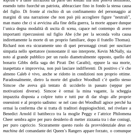
soprusi e a tante infrazioni da parte dei soldati ma non poteva nemmeno,
essendo tutto fuorché un patriota, abbracciare fino in fondo la stessa causa
del figlio. Di fronte al rischio di un confinamento del personaggio ai
margini di una narrazione che non può più accogliere figure “neutrali”,
man mano che ci si avvicina alla fine della guerra, la morte appare dunque
l’unica degna modalità di uscita di scena, capace nel contempo di avere
importanti ripercussioni sul figlio Abe (che per la seconda volta causa
indirettamente la morte di un proprio familiare, dopo il fratello Thomas).
Richard non era sicuramente uno di quei personaggi creati per suscitare
simpatia nello spettatore (nonostante il suo interprete, Kevin McNally, sia
noto al grande pubblico per un ruolo diametralmente opposto, quello del
bonario Gibbs della saga dei Pirati Dei Caraibi), eppure la sua morte,
inaspettata e improvvisa, non può lasciare indifferenti. Di positivo c’è che
almeno Caleb è vivo, anche se ridotto in condizioni non proprio ottime.
Paradossalmente, dietro la morte del giudice Woodhull c’è quello stesso
Simcoe che aveva già tentato di ucciderlo in passato (seppur per
motivazioni diverse). Simcoe è ormai la mina vagante, la scheggia
impazzita disposta a colpire tutto e tutti pur di dar sfogo alle proprie
ossessioni e al proprio sadismo: se nel caso dei Woodhull agisce perché ha
ormai la conferma che si tratta di traditori doppiogiochisti, nel rivelare a
Benedict Arnold il battibecco tra la moglie Peggy e l’attrice Philomena
Cheer sembra agire per puro desiderio di metter zizzania tra i due coniugi,
per puro capriccio. Sicuramente questo ruolo da provvidenziale
deus ex
machina
del comandante dei Queen’s Rangers appare forzato, o comunque