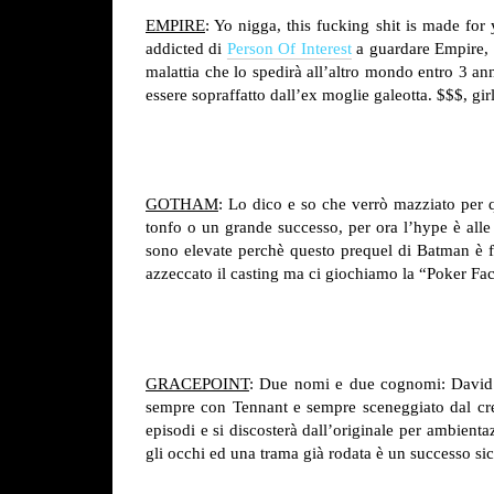
EMPIRE
: Yo nigga, this fucking shit is made for
addicted di
Person Of Interest
a guardare Empire, pe
malattia che lo spedirà all’altro mondo entro 3 ann
essere sopraffatto dall’ex moglie galeotta. $$$, gi
GOTHAM
: Lo dico e so che verrò mazziato per
tonfo o un grande successo, per ora l’hype è alle 
sono elevate perchè questo prequel di Batman è fi
azzeccato il casting ma ci giochiamo la “Poker Fa
GRACEPOINT
: Due nomi e due cognomi: David 
sempre con Tennant e sempre sceneggiato dal creat
episodi e si discosterà dall’originale per ambienta
gli occhi ed una trama già rodata è un successo si