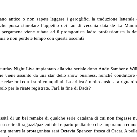
o antico o non sapete leggere i geroglifici la traduzione letterale
a che possa stimolare l’appetito dei fan di vecchia data de La Mu
 pergamena viene rubata ed il protagonista ladro professionista la de
mia e non perdete tempo con questa oscenità.
turday Night Live trapiantato alla vita seriale dopo Andy Samber e Will 
e viene assunto da una star dello show business, nonchè conduttore
le relazioni con i suoi coinquilini. La critica è molto ansiosa a riguardo
lo per le risate registrate. Farà la fine di Dads?
essità di un bel remake di qualche serie catalana di cui non fregasse nu
na serie di ragazzi/pazienti del reparto pediatrico che imparano a cono
lberg mentre la protagonista sarà Octavia Spencer, fresca di Oscar. A pell