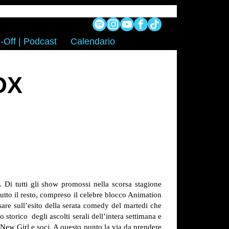
-Off | Podcast
Calendario
OX
 Di tutti gli show promossi nella scorsa stagione
utto il resto, compreso il celebre blocco Animation
re sull’esito della serata comedy del martedi che
torico degli ascolti serali dell’intera settimana e
i New Girl e soci. A questo punto la via da prendere