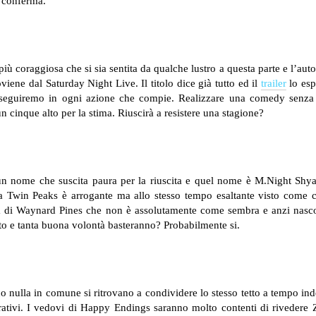
e conferma.
 più coraggiosa che si sia sentita da qualche lustro a questa parte e l’au
iene dal Saturday Night Live. Il titolo dice già tutto ed il
trailer
lo esp
o seguiremo in ogni azione che compie. Realizzare una comedy senza
un cinque alto per la stima. Riuscirà a resistere una stagione?
un nome che suscita paura per la riuscita e quel nome è M.Night Shyam
a Twin Peaks è arrogante ma allo stesso tempo esaltante visto come c
idina di Waynard Pines che non è assolutamente come sembra e anzi nas
to e tanta buona volontà basteranno? Probabilmente si.
o nulla in comune si ritrovano a condividere lo stesso tetto a tempo ind
vorativi. I vedovi di Happy Endings saranno molto contenti di riveder