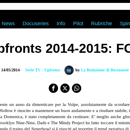
News
Docuseries
Info
Pilot
Rubriche
Spin
pfronts 2014-2015: F
14/05/2014
Serie TV
·
Upfronts
by
La Redazione di Recenserie
ente un anno da dimenticare per la Volpe, assolutamente da scordare.
Hollow è riuscito a mantenere un buon andamento e a risultare stabile, t
a Domenica, è stato completamente da cestinare. E’ meglio anche glissa
ooklyn Nine-Nine, Dads e The Mindy Project ha fatto toccare il minimo s
do il traino del Superbowl si è riusciti ad invertire il trend negativo d