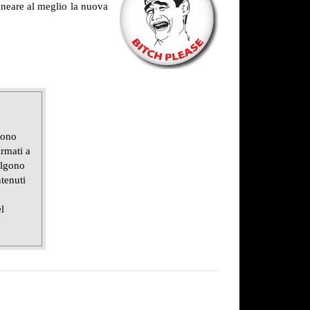
neare al meglio la nuova
gono
irmati a
olgono
tenuti
l