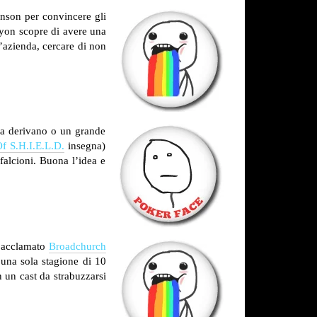
enson per convincere gli
Lyon scopre di avere una
l’azienda, cercare di non
va derivano o un grande
f S.H.I.E.L.D.
insegna)
falcioni. Buona l’idea e
l’acclamato
Broadchurch
 una sola stagione di 10
n un cast da strabuzzarsi