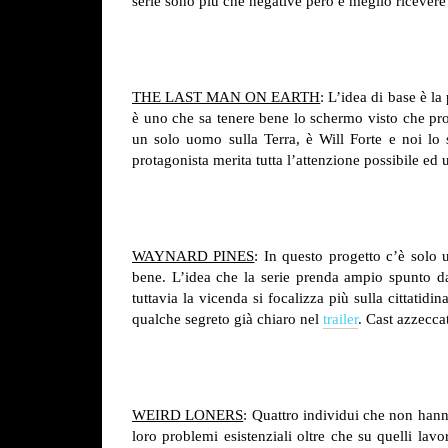
serie sono più che negative però è meglio ricever
THE LAST MAN ON EARTH
: L’idea di base è la
è uno che sa tenere bene lo schermo visto che prov
un solo uomo sulla Terra, è Will Forte e noi l
protagonista merita tutta l’attenzione possibile ed 
WAYNARD PINES
: In questo progetto c’è solo 
bene. L’idea che la serie prenda ampio spunto d
tuttavia la vicenda si focalizza più sulla cittat
qualche segreto già chiaro nel
trailer
. Cast azzecca
WEIRD LONERS
: Quattro individui che non hann
loro problemi esistenziali oltre che su quelli la