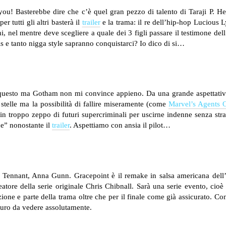
 you! Basterebbe dire che c’è quel gran pezzo di talento di Taraji P. H
r tutti gli altri basterà il
trailer
e la trama: il re dell’hip-hop Lucious 
i, nel mentre deve scegliere a quale dei 3 figli passare il testimone del
rls e tanto nigga style sapranno conquistarci? Io dico di si…
 questo ma Gotham non mi convince appieno. Da una grande aspettati
stelle ma la possibilità di fallire miseramente (come
Marvel’s Agents O
n troppo zeppo di futuri supercriminali per uscirne indenne senza stra
ce” nonostante il
trailer
. Aspettiamo con ansia il pilot…
Tennant, Anna Gunn. Gracepoint è il remake in salsa americana del
ore della serie originale Chris Chibnall. Sarà una serie evento, cioè
zione e parte della trama oltre che per il finale come già assicurato. Co
curo da vedere assolutamente.