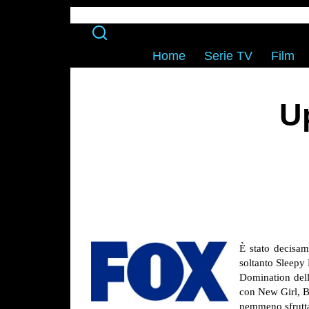
Home
Serie TV
Film
U
È stato decisam
soltanto Sleepy 
Domination dell
con New Girl, Br
nemmeno sfruttan