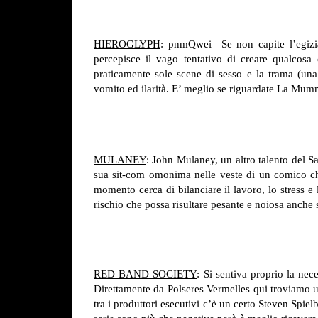
HIEROGLYPH
: pnmQwei Se non capite l’egizian
percepisce il vago tentativo di creare qualcos
praticamente sole scene di sesso e la trama (una
vomito ed ilarità. E’ meglio se riguardate La Mum
MULANEY
: John Mulaney, un altro talento del Sa
sua sit-com omonima nelle veste di un comico ch
momento cerca di bilanciare il lavoro, lo stress e 
rischio che possa risultare pesante e noiosa anche so
RED BAND SOCIETY
: Si sentiva proprio la nec
Direttamente da Polseres Vermelles qui troviamo u
tra i produttori esecutivi c’è un certo Steven Spie